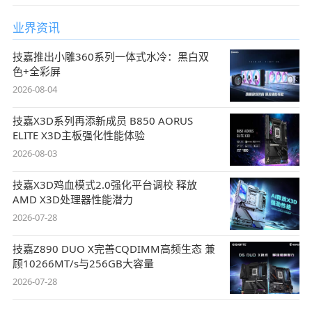
业界资讯
技嘉推出小雕360系列一体式水冷：黑白双
色+全彩屏
2026-08-04
技嘉X3D系列再添新成员 B850 AORUS
ELITE X3D主板强化性能体验
2026-08-03
技嘉X3D鸡血模式2.0强化平台调校 释放
AMD X3D处理器性能潜力
2026-07-28
技嘉Z890 DUO X完善CQDIMM高频生态 兼
顾10266MT/s与256GB大容量
2026-07-28