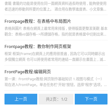
雾水， 再也
書籤 書籤的功能是使用在同一面網頁資料過長時使用 , 能夠使使用
者迅速的移動到所要的位置上。 適合用在教學進度表、小文章集宓
冉虒W網頁。 書籤的基本操作 範例： 做法：
Frontpage教程：在表格中布局图片
表格與圖片 表格在網頁上最常用來排版 , 使得版面更整潔美觀 基本
觀念：表格vs儲存格-->所謂儲存格，指的就是表格當中切割出來的
每一小格 表格的基本操作 範例：
Frontpage教程：教你制作网页框架
框架 框架(Frame)在網頁上的應用很普遍 , 因為它可以同時顯示出
多個獨立網頁 也可以將使用者常用的連結一直顯示在畫面上 , 減少
上一頁下一頁的切換頻率 框架的基本操作 1.先看我們要做到的成
品-->可以看出該網站共分3
FrontPage教程:编辑网页
第一课：FrontPage教程:网页制作基础知识 1.视图与模式（一）
现在进入FrontPage。单击任务栏“开始”按钮，选择“程序”选项，单
击“Microsoft FrontPage”选项就可以了。 可能你会发现
FrontPage界面和Word很相似[图2－1]，这是因
上一页
下一页
共2页：
1
/
2