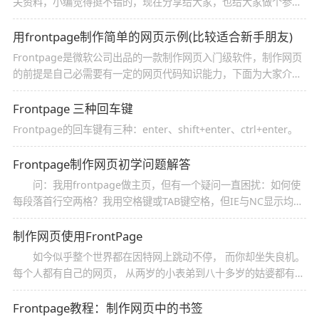
关资料，小编觉得挺不错的，现在分享给大家，也给大家做个参
考。一起跟随小编过来看看吧
用frontpage制作简单的网页示例(比较适合新手朋友)
Frontpage是微软公司出品的一款制作网页入门级软件，制作网页
的前提是自己必需要有一定的网页代码知识能力，下面为大家介绍
下如何用frontpage制作简单的网页，感兴趣的朋友可以参考下
Frontpage 三种回车键
Frontpage的回车键有三种：enter、shift+enter、ctrl+enter。
Frontpage制作网页初学问题解答
问：我用frontpage做主页，但有一个疑问一直困扰：如何使
每段落首行空两格？我用空格键或TAB键空格，但IE与NC显示均不
相同，请问如何解决？ 答：用汉字输入，并设为全角，然后空
格，就可以了：） 问：我的主页用frontpage做好后传上去，
制作网页使用FrontPage
但是图形却
如今似乎整个世界都在因特网上跳动不停， 而你却坐失良机。
每个人都有自己的网页， 从两岁的小表弟到八十多岁的姑婆都有，
而你没有。 你想立刻觉醒， 嗅一嗅UNIX的味道， 也建个自己的主
页。 但怎么建呢? 你鼓起勇气学习HTML， 而坦白说， 你学得一头
Frontpage教程：制作网页中的书签