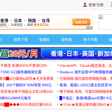
登录/注册
广告 商业广告，理
栏
脚本下载
数据库
服务器
电子书籍
 不限流 本港DDOS不黑洞CDN
ClaudeAPI：Claude稳定直连
G1TSSD G口服务器租用仅需
Hostia.io 海外自营VPS物理服务
可免费测试
址查询▉ip归属地ip风险★天天免费查
万恒网络-国内高防物理服务器，
】250个随机IP 50M带宽 800元
99元/月起
香港、美国1-10G口宿主机低至35
-西安电信骨干线路云主机16核16G
微子网络 高效、可靠的网络服务
核8G10M69元每月
█华瑞云：香港/美国vps仅需0.6元
络██◆◆◆300G高防仅需599元
★31idc★香港云服务器2核4G★
用◆