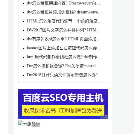
dw怎么给框架加内容? Dreamweaver向框架中添加内容的
dw怎么给鱼片添加边框线? dreamweaver图片添加边框的
HTML怎么角度代码调节一个角的角度? dw调节一个角的角
DW2017图片文字怎么并排排列? HTML图片/文字并排排列
dw有序列表ol怎么用? HTML页面添加有序列表ol的教程
banner图片上添加左右按钮代码怎么弄? HTML制作banner
html用代码制作虚线框怎么做? dw制作虚线圆圈的技巧
Dw怎么撤销组合键? Dw关闭按control组合键显示新建文
Dw2018打开只读文件提示警告怎么办?
广告 商业广告，理性
广告 商业广告，理性选择