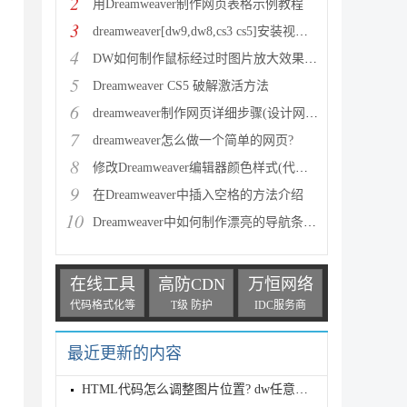
2
用Dreamweaver制作网页表格示例教程
3
dreamweaver[dw9,dw8,cs3 cs5]安装视频教程
4
DW如何制作鼠标经过时图片放大效果示例教程
5
Dreamweaver CS5 破解激活方法
6
dreamweaver制作网页详细步骤(设计网站首页)
7
dreamweaver怎么做一个简单的网页?
8
修改Dreamweaver编辑器颜色样式(代码颜色)
9
在Dreamweaver中插入空格的方法介绍
10
Dreamweaver中如何制作漂亮的导航条按钮
在线工具
高防CDN
万恒网络
代码格式化等
T级 防护
IDC服务商
最近更新的内容
HTML代码怎么调整图片位置? dw任意改变浏览器窗口图片