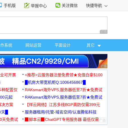
手机版
关注微信
快捷导航
举报中心
性选择
广告 商业广告，理
操作系统
网站运营
平面设计
其它
广告 商业广告，理
，企业可开票
<推荐>云服务器注册免费领★充值白拿$100
器
█机房大带宽机柜Q:1006456867█
多种配置仅
RAKsmart海外VPS,服务器低至7折★免费试
00元起
用★
RAKsmart海外VPS,服务器低至7折★免费试
解决方案
用★
【祥云网络】江苏多线BGP高防仅需399元
/天█
服务器租用/托管-域名空间/认准腾佑科技
30天免费试
▉脚本云▉ChatGPT专用服务器 最低仅需
19元/月