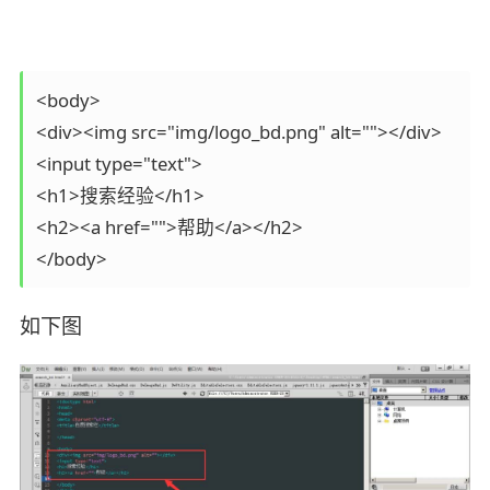
<body>

<div><img src="img/logo_bd.png" alt=""></div>

<input type="text">

<h1>搜索经验</h1>

<h2><a href="">帮助</a></h2>

</body>
如下图