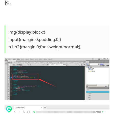
性，
img{display:block;}

input{margin:0;padding:0;}

h1,h2{margin:0;font-weight:normal;}