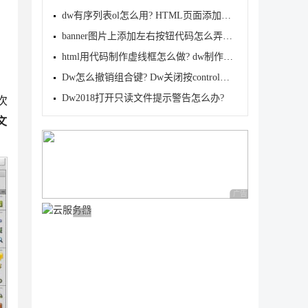
dw有序列表ol怎么用? HTML页面添加有序列表ol的教程
banner图片上添加左右按钮代码怎么弄? HTML制作banner
html用代码制作虚线框怎么做? dw制作虚线圆圈的技巧
Dw怎么撤销组合键? Dw关闭按control组合键显示新建文
Dw2018打开只读文件提示警告怎么办?
次
文
广告 商业广告，理性
广告 商业广告，理性选择