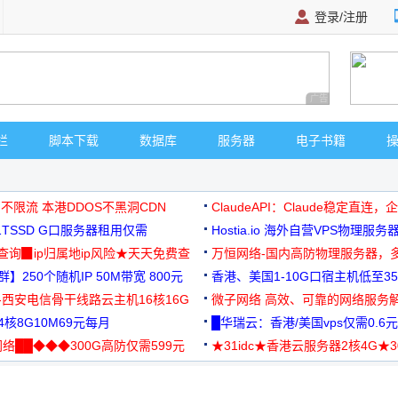
登录/注册
广告 商业广告，理
栏
脚本下载
数据库
服务器
电子书籍
 不限流 本港DDOS不黑洞CDN
ClaudeAPI：Claude稳定直连
G1TSSD G口服务器租用仅需
Hostia.io 海外自营VPS物理服务
可免费测试
址查询▉ip归属地ip风险★天天免费查
万恒网络-国内高防物理服务器，
】250个随机IP 50M带宽 800元
99元/月起
香港、美国1-10G口宿主机低至35
-西安电信骨干线路云主机16核16G
微子网络 高效、可靠的网络服务
核8G10M69元每月
█华瑞云：香港/美国vps仅需0.6元
络██◆◆◆300G高防仅需599元
★31idc★香港云服务器2核4G★
用◆