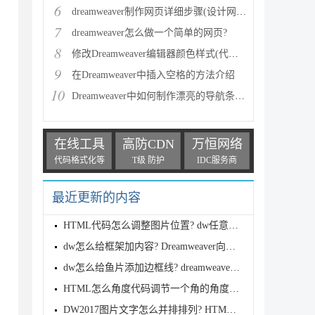
6
dreamweaver制作网页详细步骤(设计网站首页)
7
dreamweaver怎么做一个简单的网页?
8
修改Dreamweaver编辑器颜色样式(代码颜色)
9
在Dreamweaver中插入空格的方法介绍
10
Dreamweaver中如何制作漂亮的导航条按钮
在线工具
高防CDN
万恒网络
代码格式化等
T级 防护
IDC服务商
最近更新的内容
HTML代码怎么调整图片位置? dw任意改变浏览器窗口图片
dw怎么给框架加内容? Dreamweaver向框架中添加内容的
dw怎么给鱼片添加边框线? dreamweaver图片添加边框的
HTML怎么角度代码调节一个角的角度? dw调节一个角的角
DW2017图片文字怎么并排排列? HTML图片/文字并排排列