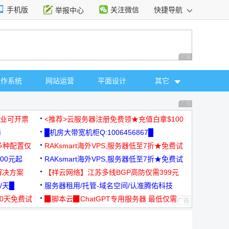
手机版
关注微信
快捷导航
举报中心
性选择
广告 商业广告，理
操作系统
网站运营
平面设计
其它
广告 商业广告，理
，企业可开票
<推荐>云服务器注册免费领★充值白拿$100
器
█机房大带宽机柜Q:1006456867█
多种配置仅
RAKsmart海外VPS,服务器低至7折★免费试
00元起
用★
RAKsmart海外VPS,服务器低至7折★免费试
解决方案
用★
【祥云网络】江苏多线BGP高防仅需399元
/天█
服务器租用/托管-域名空间/认准腾佑科技
30天免费试
▉脚本云▉ChatGPT专用服务器 最低仅需
19元/月