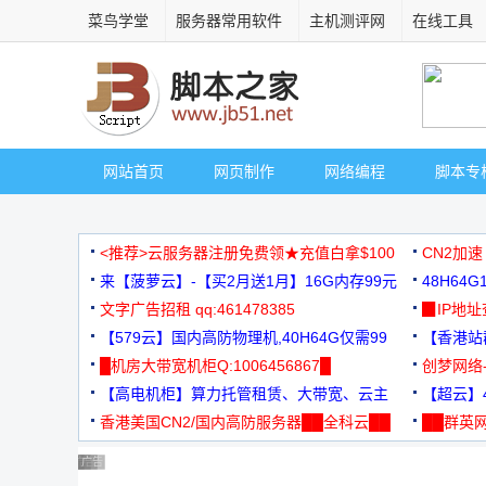
菜鸟学堂
服务器常用软件
主机测评网
在线工具
网站首页
网页制作
网络编程
脚本专
<推荐>云服务器注册免费领★充值白拿$100
CN2加速
来【菠萝云】-【买2月送1月】16G内存99元
48H64
文字广告招租 qq:461478385
3000+
▉IP地
【579云】国内高防物理机,40H64G仅需99
【香港站群
元
█机房大带宽机柜Q:1006456867█
创梦网络
【高电机柜】算力托管租赁、大带宽、云主
88元/月
【超云】4
机
香港美国CN2/国内高防服务器██全科云██
██群英网
◆◆◆
广告 商业广告，理性选择
广告 商业广告，理性选择
广告 商业广告，理性选择
广告 商业广告，理性选择
广告 商业广告，理性选择