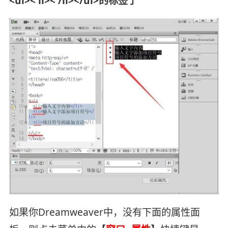
<ul>< li>< /li></ul>的标签了
如果你Dreamweaver中，没有下面的属性面