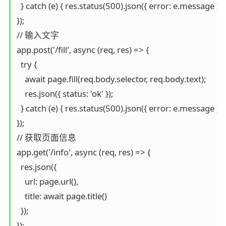
  } catch (e) { res.status(500).json({ error: e.message }); }
});

// 输入文字

app.post('/fill', async (req, res) => {

  try {

    await page.fill(req.body.selector, req.body.text);

    res.json({ status: 'ok' });

  } catch (e) { res.status(500).json({ error: e.message }); }
});

// 获取页面信息

app.get('/info', async (req, res) => {

  res.json({

    url: page.url(),

    title: await page.title()

  });

});
