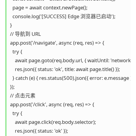
  page = await context.newPage();

  console.log('[SUCCESS] Edge 浏览器已启动');

}

// 导航到 URL

app.post('/navigate', async (req, res) => {

  try {

    await page.goto(req.body.url, { waitUntil: 'networkidle'
    res.json({ status: 'ok', title: await page.title() });

  } catch (e) { res.status(500).json({ error: e.message }); }
});

// 点击元素

app.post('/click', async (req, res) => {

  try {

    await page.click(req.body.selector);

    res.json({ status: 'ok' });
