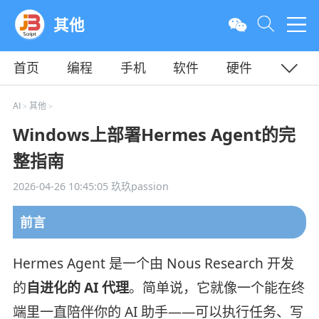
其他
首页
编程
手机
软件
硬件
教程
平面
服务器
AI
其他
>
>
Windows上部署Hermes Agent的完
整指南
2026-04-26 10:45:05
玖玖passion
前言
Hermes Agent 是一个由 Nous Research 开发
的
自进化的 AI 代理
。简单说，它就像一个能在终
端里一直陪伴你的 AI 助手——可以执行任务、写