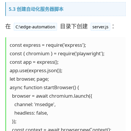
5.3 创建自动化服务器脚本
在
目录下创建
：
C:\edge-automation
server.js
const express = require('express');

const { chromium } = require('playwright');

const app = express();

app.use(express.json());

let browser, page;

async function startBrowser() {

  browser = await chromium.launch({

    channel: 'msedge',

    headless: false,

  });

  const context = await browser.newContext();
