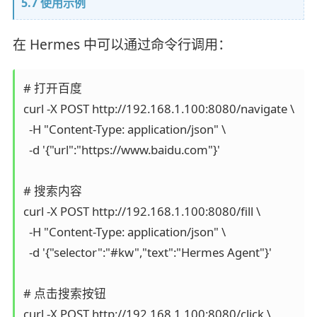
5.7 使用示例
在 Hermes 中可以通过命令行调用：
# 打开百度

curl -X POST http://192.168.1.100:8080/navigate \

  -H "Content-Type: application/json" \

  -d '{"url":"https://www.baidu.com"}'

# 搜索内容

curl -X POST http://192.168.1.100:8080/fill \

  -H "Content-Type: application/json" \

  -d '{"selector":"#kw","text":"Hermes Agent"}'

# 点击搜索按钮

curl -X POST http://192.168.1.100:8080/click \
