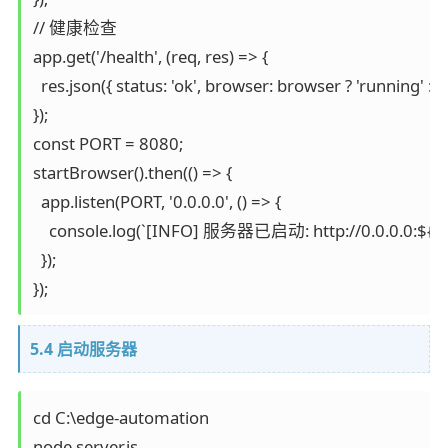
// 健康检查

app.get('/health', (req, res) => {

  res.json({ status: 'ok', browser: browser ? 'running' : 's
});

const PORT = 8080;

startBrowser().then(() => {

  app.listen(PORT, '0.0.0.0', () => {

    console.log(`[INFO] 服务器已启动: http://0.0.0.0:${POR
  });

});
5.4 启动服务器
cd C:\edge-automation

node server.js