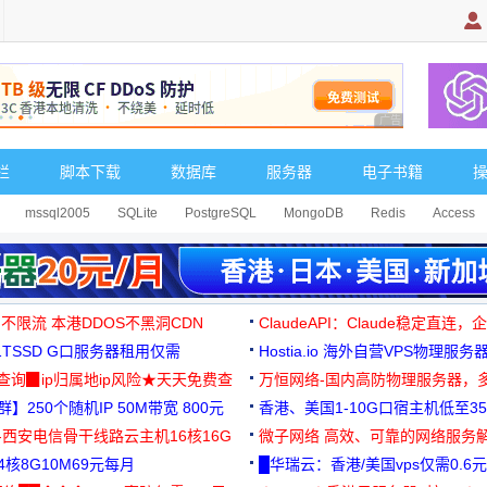
广告 商业广告，理
栏
脚本下载
数据库
服务器
电子书籍
mssql2005
SQLite
PostgreSQL
MongoDB
Redis
Access
 不限流 本港DDOS不黑洞CDN
ClaudeAPI：Claude稳定直连
G1TSSD G口服务器租用仅需
Hostia.io 海外自营VPS物理服务
可免费测试
址查询▉ip归属地ip风险★天天免费查
万恒网络-国内高防物理服务器，
】250个随机IP 50M带宽 800元
99元/月起
香港、美国1-10G口宿主机低至35
-西安电信骨干线路云主机16核16G
微子网络 高效、可靠的网络服务
核8G10M69元每月
█华瑞云：香港/美国vps仅需0.6元