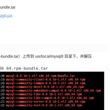
ndle.tar
NtjRaIA
m-bundle.tar）上传到 usr/local/mysql8 目录下，并解压
86_64.rpm-bundle.tar