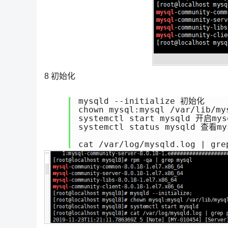
8 初始化
mysqld --initialize 初始化

chown mysql:mysql /var/lib/my
systemctl start mysqld 开启mys
systemctl status mysqld 查看my
cat /var/log/mysqld.log | g