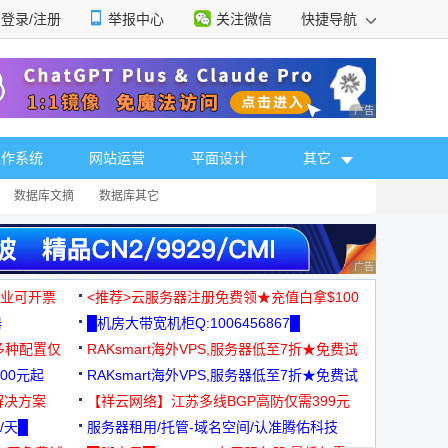
登录/注册
举报中心
关注微信
快捷导航
性选择
广告 商业广告，理
操作系统
网站运营
平面设计
其它
数据库文摘
数据库其它
广告 商业广告，理
，企业可开票
<推荐>云服务器注册免费领★充值白拿$100
器
█机房大带宽机柜Q:1006456867█
多种配置仅
RAKsmart海外VPS,服务器低至7折★免费试
00元起
用★
RAKsmart海外VPS,服务器低至7折★免费试
解决方案
用★
【祥云网络】江苏多线BGP高防仅需399元
/天█
服务器租用/托管-域名空间/认准腾佑科技