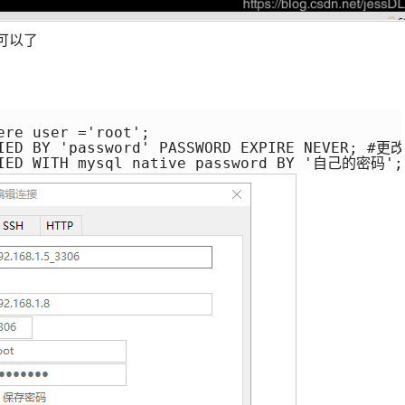
就可以了
re user ='root'; 

FIED BY 'password' PASSWORD EXPIRE NEVER; #
TIFIED WITH mysql_native_password BY '自己