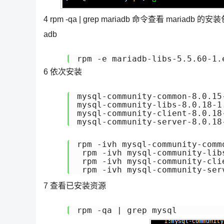
4 rpm -qa | grep mariadb 命令查看 mariadb 的安装包5 
adb
rpm -e mariadb-libs-5.5.60-1.
6 依次安装
mysql-community-common-8.0.15
mysql-community-libs-8.0.18-1.
mysql-community-client-8.0.18-
mysql-community-server-8.0.18
rpm -ivh mysql-community-comm
 rpm -ivh mysql-community-lib
 rpm -ivh mysql-community-cli
 rpm -ivh mysql-community-ser
7 查看已安装资源
rpm -qa | grep mysql