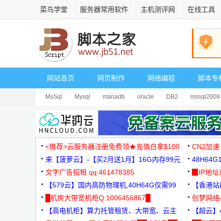
菜鸟学堂
服务器常用软件
主机测评网
在线工具
网站首页
网页制作
网络编程
脚本专
MsSql
Mysql
mariadb
oracle
DB2
mssql2008
<推荐>云服务器注册免费领★充值白拿$100
CN2加速
来【菠萝云】-【买2月送1月】16G内存99元
48H64
文字广告招租 qq:461478385
3000+
▉IP地
【579云】国内高防物理机,40H64G仅需99
【香港站群
元
█机房大带宽机柜Q:1006456867█
创梦网络
【高电机柜】算力托管租赁、大带宽、云主
88元/月
【超云】4