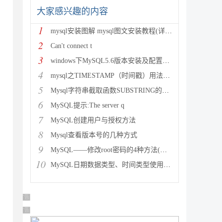
大家感兴趣的内容
1
mysql安装图解 mysql图文安装教程(详细说明)
2
Can't connect t
3
windows下MySQL5.6版本安装及配置过程附有截图和
4
mysql之TIMESTAMP（时间戳）用法详解
5
Mysql字符串截取函数SUBSTRING的用法说明
6
MySQL提示:The server q
7
MySQL创建用户与授权方法
8
Mysql查看版本号的几种方式
9
MySQL——修改root密码的4种方法(以windows为
10
MySQL日期数据类型、时间类型使用总结
广告 商业广告，理性选择
广告 商业广告，理性选择