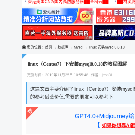
机
香港美国CN2/国内高防服务器██全科云██
██群英网
◆◆◆
广告 商业广告，理性选择
广告 商业广告，理性选择
广告 商业广告，理性选择
您的位置：
首页
→
数据库
→
Mysql
→ linux 安装mysql8.0.18
linux（Centos7）下安装mysql8.0.18的教程图解
更新时间：2019年11月25日 10:55:48 作者：jessDL
这篇文章主要介绍了linux（Centos7）安装m
的参考借鉴价值,需要的朋友可以参考下
GPT4.0+Midjou
【
如果你想靠AI