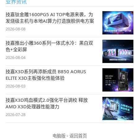
业界资讯
技嘉钛金雕1600PG5 AI TOP电源来袭，为
发烧级主机与本地AI算力打造旗舰供电方案
2026-08-08
技嘉推出小雕360系列一体式水冷：黑白双
色+全彩屏
2026-08-04
技嘉X3D系列再添新成员 B850 AORUS
ELITE X3D主板强化性能体验
2026-08-03
技嘉X3D鸡血模式2.0强化平台调校 释放
AMD X3D处理器性能潜力
2026-07-28
电脑版
-
返回首页