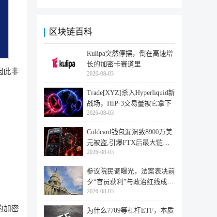
区块链百科
Kulipa突然停摆，倒在高速增
长的加密卡赛道里
因此非
2026-08-03
Trade[XYZ]杀入Hyperliquid新
战场，HIP-3交易量被它拿下
2026-08-03
Coldcard钱包漏洞致8900万美
元被盗,引爆FTX后最大链上
2026-08-03
迁移潮
参议院民调曝光，法案表决前
夕“官员获利”与政治红线成最
2026-08-03
大
的加密
为什么7709等杠杆ETF，本质