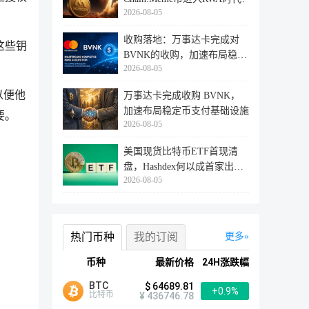
2026-08-05
收购落地：万事达卡完成对
这些钥
BVNK的收购，加速布局稳定
2026-08-05
币支付赛
以便他
万事达卡完成收购 BVNK，
加速布局稳定币支付基础设施
要。
2026-08-05
美国现货比特币ETF首现清
盘，Hashdex何以成首家出局
2026-08-05
者？
热门币种
我的订阅
更多
币种
最新价格
24H涨跌幅
BTC
$ 64689.81
+0.9%
比特币
¥ 436746.78