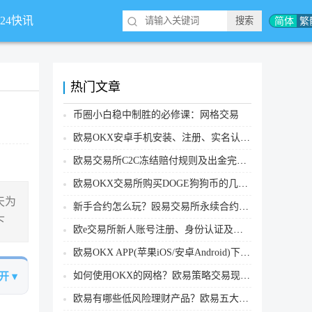
简体
繁
*24快讯
热门文章
币圈小白稳中制胜的必修课：网格交易
欧易OKX安卓手机安装、注册、实名认证、买币转账新手实操教程
欧易交易所C2C冻结赔付规则及出金完整流程
欧易OKX交易所购买DOGE狗狗币的几个方式汇总
天为
新手合约怎么玩？殴易交易所永续合约操作步骤教程(APP/Web端)
下
欧e交易所新人账号注册、身份认证及安全设置教程
欧易OKX APP(苹果iOS/安卓Android)下载图文教程
如何使用OKX的网格？欧易策略交易现货网格新手操作流程
开 ▾
欧易有哪些低风险理财产品？欧易五大低风险理财产品详细介绍