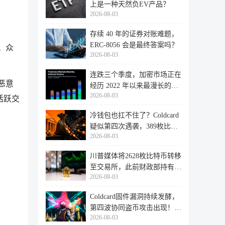
上是一种天然负EV产品？
2026-08-03
存续 40 年的证券对账难题，
ERC-8056 会是最终答案吗？
。众
2026-08-03
连跌三个季度，加密市场正在
恶意
经历 2022 年以来最漫长的退
2026-08-03
潮
活跃交
冷钱包也扛不住了？Coldcard
疑似第四次遇袭，389枚比特
2026-08-03
币失
川普媒体将2628枚比特币转移
至交易所，此前财政部持有的
2026-08-03
比特
Coldcard固件漏洞持续发酵，
第四波协同盗币攻击出现！
2026-08-03
462个