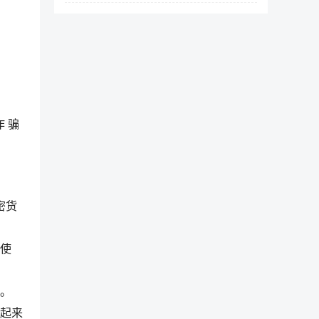
 骗
密货
合使
。
起来