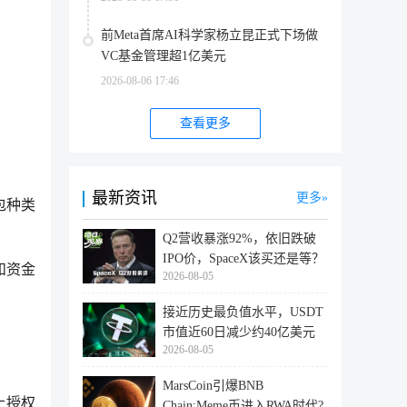
前Meta首席AI科学家杨立昆正式下场做
VC基金管理超1亿美元
2026-08-06 17:46
查看更多
最新资讯
更多
包种类
Q2营收暴涨92%，依旧跌破
IPO价，SpaceX该买还是等？
和资金
2026-08-05
接近历史最负值水平，USDT
市值近60日减少约40亿美元
2026-08-05
MarsCoin引爆BNB
上授权
Chain:Meme币进入RWA时代?