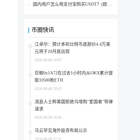
国内用户怎么用支付宝购买USDT？(欧易交易所为例)
币圈快讯
江卓尔：预计本轮比特币底部价4.4万美
元将于10月底出现
2026-08-06 18:07
巨鲸0x1A72在过去1小时内从OKX累计提
取10500枚ETH
2026-08-06 18:07
消息人士称美国拒绝乌增购“爱国者”导弹
请求
2026-08-06 18:00
马云罕见海外投资布局公示
2026-08-06 17:51