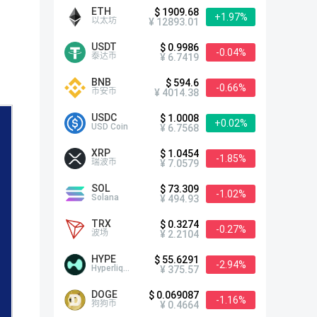
ETH
$ 1909.68
+1.97%
以太坊
¥ 12893.01
USDT
$ 0.9986
-0.04%
泰达币
¥ 6.7419
BNB
$ 594.6
-0.66%
币安币
¥ 4014.38
USDC
$ 1.0008
+0.02%
USD Coin
¥ 6.7568
XRP
$ 1.0454
-1.85%
瑞波币
¥ 7.0579
SOL
$ 73.309
-1.02%
Solana
¥ 494.93
TRX
$ 0.3274
-0.27%
波场
¥ 2.2104
HYPE
$ 55.6291
-2.94%
Hyperliquid
¥ 375.57
DOGE
$ 0.069087
-1.16%
狗狗币
¥ 0.4664