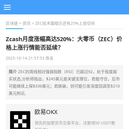
区块链
>
资讯
> ZEC技术面暗示还有25%上涨空间
Zcash月度涨幅高达520%：大零币（ZEC）价
格上涨行情能否延续？
2025-10-14 21:57:53 佚名
简介
ZEC的周线相对强弱指数（RSI）已超过92，处于极度超
买状态,分析师指出，$245美元是关键支撑位，若能守住，后市
可能继续上探$336美元；若跌破，则可能引发深度回调至$210
美元附近,
欧易OKX
领先的加密货币交易平台，注册领50 USDT数