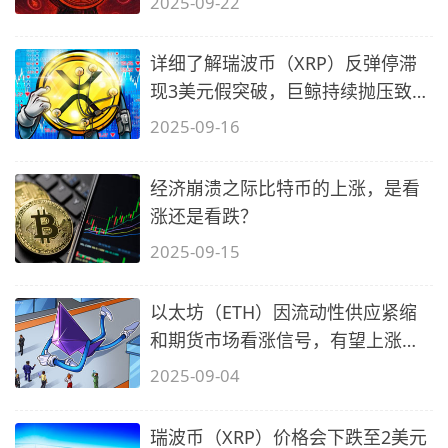
2025-09-22
详细了解瑞波币（XRP）反弹停滞
现3美元假突破，巨鲸持续抛压致上
涨动能
2025-09-16
经济崩溃之际比特币的上涨，是看
涨还是看跌？
2025-09-15
以太坊（ETH）因流动性供应紧缩
和期货市场看涨信号，有望上涨至
5500美
2025-09-04
瑞波币（XRP）价格会下跌至2美元