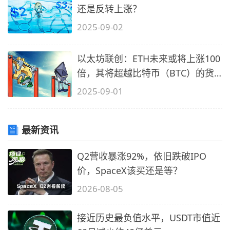
还是反转上涨？
2025-09-02
以太坊联创：ETH未来或将上涨100
倍，其将超越比特币（BTC）的货
币基础
2025-09-01
最新资讯
Q2营收暴涨92%，依旧跌破IPO
价，SpaceX该买还是等？
2026-08-05
接近历史最负值水平，USDT市值近