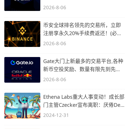
备1)
2026-8-06
币安全球排名领先的交易所，立即
注册享永久20%手续费返还！(必备
2)
2026-8-06
Gate大门上新最多的交易平台,各种
新币空投奖励、数量有限先到先
得…
2026-8-06
Ethena Labs重大人事变动！成长部
门主管Czecker宣布离职：厌倦DeFi
行业
2024-12-31