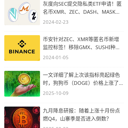
灰度向SEC提交隐私类ETF申请！匿
名币XMR、ZEC、DASH、MASK等
齐涨！
2024-02-23
币安针对ZEC、XMR等匿名币新增
监控标签！移除GMX、SUSHI种子
标签
2024-01-05
一文详细了解上次该指标亮起绿色
时，狗狗币（DOGE）价格上涨了
445%
2025-10-09
九月降息研报：随着上涨十月份点
燃Q4，山寨季是否进入倒数？