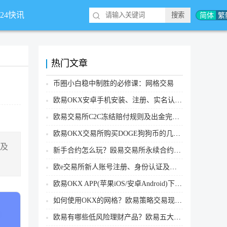
简体
繁
*24快讯
热门文章
币圈小白稳中制胜的必修课：网格交易
欧易OKX安卓手机安装、注册、实名认证、买币转账新手实操教程
欧易交易所C2C冻结赔付规则及出金完整流程
欧易OKX交易所购买DOGE狗狗币的几个方式汇总
行及
新手合约怎么玩？殴易交易所永续合约操作步骤教程(APP/Web端)
欧e交易所新人账号注册、身份认证及安全设置教程
欧易OKX APP(苹果iOS/安卓Android)下载图文教程
如何使用OKX的网格？欧易策略交易现货网格新手操作流程
欧易有哪些低风险理财产品？欧易五大低风险理财产品详细介绍