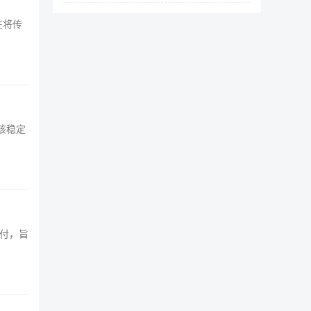
在将传
,该稳定
支付，旨