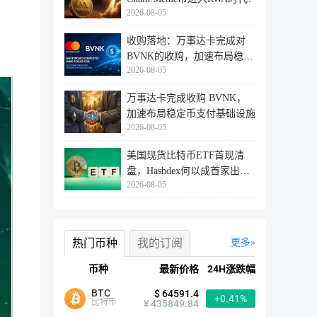
2026-08-05
收购落地：万事达卡完成对
BVNK的收购，加速布局稳定
2026-08-05
币支付赛
万事达卡完成收购 BVNK，
加速布局稳定币支付基础设施
2026-08-05
美国现货比特币ETF首现清
盘，Hashdex何以成首家出局
2026-08-05
者？
热门币种
我的订阅
更多
币种
最新价格
24H涨跌幅
BTC
$ 64591.4
+0.41%
比特币
¥ 435849.84