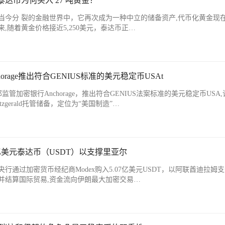
，泰达币为何买入 27 吨黄金？
当今分 裂的金融世界中，它再次成为一种中立的储备资产,代币化黄金现
,随着黄金价格接近5,250美元，泰达币正…
horage推出符合GENIUS标准的美元稳定币USAt
邦监管加密银行Anchorage，推出符合GENIUS法案标准的美元稳定币USA
 Fitzgerald托管储备，定位为“美国制造”…
亿美元泰达币（USDT）以支撑里亚尔
伊朗央行通过加密货币经纪商Modex购入5.07亿美元USDT，以阿联酋迪拉姆
并结算国际贸易,资金流向伊朗最大加密交易…