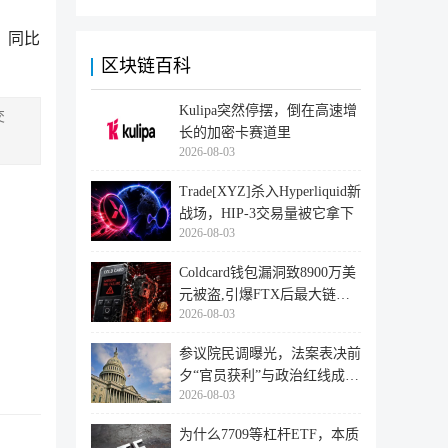
，同比
区块链百科
Kulipa突然停摆，倒在高速增
交
长的加密卡赛道里
2026-08-03
Trade[XYZ]杀入Hyperliquid新
战场，HIP-3交易量被它拿下
2026-08-03
Coldcard钱包漏洞致8900万美
元被盗,引爆FTX后最大链上
2026-08-03
迁移潮
参议院民调曝光，法案表决前
夕“官员获利”与政治红线成最
2026-08-03
大
为什么7709等杠杆ETF，本质