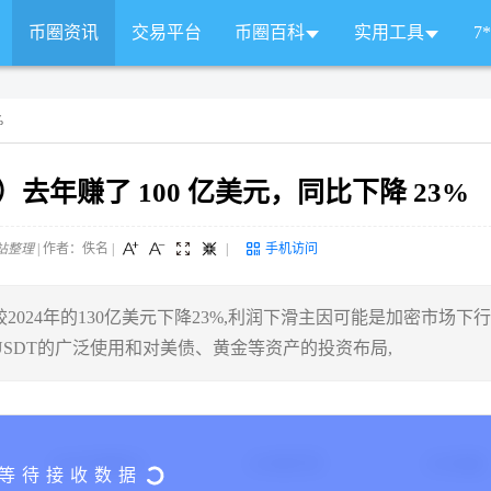
币圈资讯
交易平台
币圈百科
实用工具
7
%
）去年赚了 100 亿美元，同比下降 23%
站整理
| 作者：佚名
|
|
手机访问
元，较2024年的130亿美元下降23%,利润下滑主因可能是加密市场下
SDT的广泛使用和对美债、黄金等资产的投资布局,
24H交易额($)
24H换手率
24H涨幅