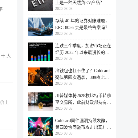
上是一种天然负EV产品？
2026-08-03
平
存续 40 年的证券对账难题，
ERC-8056 会是最终答案吗？
2026-08-03
连跌三个季度，加密市场正在
经历 2022 年以来最漫长的退
 十 大
2026-08-03
潮
冷钱包也扛不住了？Coldcard
疑似第四次遇袭，389枚比特
2026-08-03
币失
川普媒体将2628枚比特币转移
至交易所，此前财政部持有的
金价上
2026-08-03
比特
Coldcard固件漏洞持续发酵，
第四波协同盗币攻击出现！
2026-08-03
462个