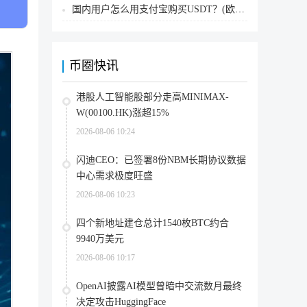
国内用户怎么用支付宝购买USDT？(欧易交易所为例)
币圈快讯
港股人工智能股部分走高MINIMAX-
W(00100.HK)涨超15%
2026-08-06 10:24
闪迪CEO：已签署8份NBM长期协议数据
中心需求极度旺盛
2026-08-06 10:23
四个新地址建仓总计1540枚BTC约合
9940万美元
2026-08-06 10:17
OpenAI披露AI模型曾暗中交流数月最终
决定攻击HuggingFace