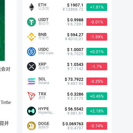
ETH
$ 1907.1
+1.81%
以太坊
¥ 12868.72
USDT
$ 0.9988
-0.01%
泰达币
¥ 6.7397
BNB
$ 594.27
-1.59%
币安币
¥ 4010.01
USDC
$ 1.0007
+0.01%
USD Coin
¥ 6.7525
XRP
$ 1.0543
-1.7%
瑞波币
¥ 7.1142
能会对
SOL
$ 73.7922
-0.35%
Solana
¥ 497.93
TRX
$ 0.3286
+0.46%
波场
¥ 2.2173
the
HYPE
$ 56.5542
+2.18%
Hyperliquid
¥ 381.61
相提并
DOGE
$ 0.069763
-0.74%
狗狗币
¥ 0.4707