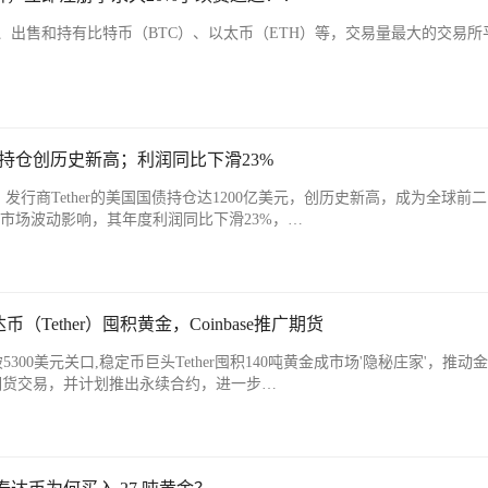
、出售和持有比特币（BTC）、以太币（ETH）等，交易量最大的交易所
国债持仓创历史新高；利润同比下滑23%
）发行商Tether的美国国债持仓达1200亿美元，创历史新高，成为全球前二
市场波动影响，其年度利润同比下滑23%，…
（Tether）囤积黄金，Coinbase推广期货
破5300美元关口,稳定币巨头Tether囤积140吨黄金成市场'隐秘庄家'，推动
比特币期货交易，并计划推出永续合约，进一步…