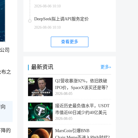
2026-08-06 10:10
DeepSeek拟上调API服务定价
2026-08-06 10:10
查看更多
营公司
最新资讯
更多
公布之
Q2营收暴涨92%，依旧跌破
IPO价，SpaceX该买还是等？
2026-08-05
接近历史最负值水平，USDT
转向
市值近60日减少约40亿美元
2026-08-05
下降的
MarsCoin引爆BNB
Chain:Meme币进入RWA时代?