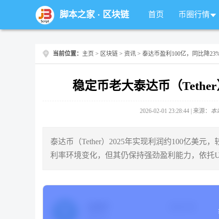
脚本之家
·
区块链
首页
币圈行情
当前位置：
主页
>
区块链
>
资讯
> 泰达币盈利100亿，同比降23
稳定币老大泰达币（Tether
2026-02-01 23:28:44 | 来源：
本
泰达币（Tether）2025年实现利润约100亿美
利率环境变化，但其仍保持强劲盈利能力，依托U
USDT
当前价格
泰达币