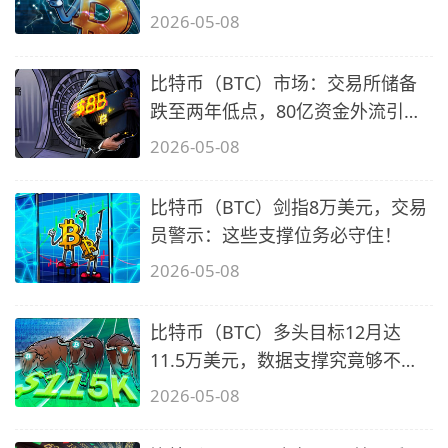
2026-05-08
比特币（BTC）市场：交易所储备
跌至两年低点，80亿资金外流引关
注
2026-05-08
比特币（BTC）剑指8万美元，交易
员警示：这些支撑位务必守住！
2026-05-08
比特币（BTC）多头目标12月达
11.5万美元，数据支撑究竟够不
够？
2026-05-08