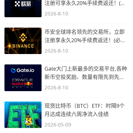
注册可享永久20%手续费返还！(必
备1)
2026-8-10
币安全球排名领先的交易所，立即
注册享永久20%手续费返还！(必备
2)
2026-8-10
Gate大门上新最多的交易平台,各种
新币空投奖励、数量有限先到先
得…
2026-8-10
现货比特币（BTC）ETF：时隔9个
月达成连续六周净流入佳绩
2026-05-09