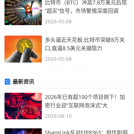
比特币（BTC）冲高7.8万美元后现
“超买”信号，市场警惕深度回调
2026-05-08
多头逼近天花板:比特币突破8万关
口,直逼8.5美元关键阻力
2026-05-08
最新资讯
2026年已有超100个项目倒下！加
密行业迎“互联网泡沫式”大
2026-08-10
SharpLink反对EIP8363：担忧削弱