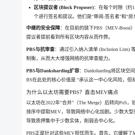
区块提议者 (Block Proposer)
：在每个时隙（约
个进行签名和提议。他们是“审阅-签名者”和“房
中继的安全保障
：在目前的链下PBS（MEV-Bo
提议者提前看到所有区块内容从而作弊。
PBS与抗审查
：通过引入纳入清单 (Inclusion 
制衡，从而大大增强网络的抗审查能力。
PBS与Danksharding扩容
：Danksharding
BS在此处的核心价值是 “承认这一中心化风险，
为什么以太坊需要PBS？直击MEV痛点
以太坊在2022年“合并”（The Merge）后转
排序中提取MEV，导致网络中心化加剧。少数大型
导致质押集中于少数实体，削弱去中心化。
PBS正是针对这些MEV担忧而生。首先，它缓解了MEV