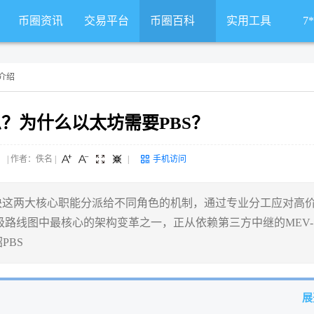
币圈资讯
交易平台
币圈百科
实用工具
7
S介绍
思？为什么以太坊需要PBS？
 来源： | 作者：佚名
|
|
手机访问
议区块这两大核心职能分派给不同角色的机制，通过专业分工应对高
路线图中最核心的架构变革之一，正从依赖第三方中继的MEV-
PBS
展