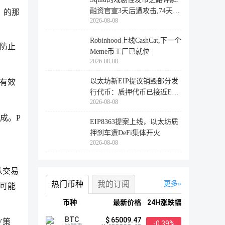
融资官宣3天后遭攻击,74天后
）的那
2026-08-08
登陆
Robinhood上线CashCat,下一个
，防止
Meme币工厂已就位
2026-08-08
以太坊新EIP提议销毁部分发
被有效
行代币：质押代币已接近ETH
2026-08-08
供应量
成。P
EIP8363提案上线，以太坊质
押刹车遭DeFi集体开火
2026-08-08
从交易
热门币种
我的订阅
更多
可能
币种
最新价格
24H涨跌幅
BTC
$ 65009.47
V策
-0.39%