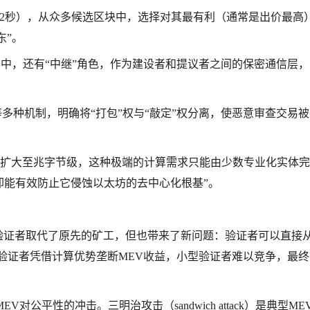
12秒），从众多候选区块中，选择对其最有利（通常是出价最高
东”。
ost）中，还有“中继”角色，作为建设者和提议者之间的保密通信层
Lists) 等多种机制，明确将“打包”权与“敲定”权分离，使恶意审查交易
将区块空间扩大至兆字节级，这种极端的计算需求只能由少数专业化实体完
但却能有效防止它侵蚀以太坊的去中心化根基”。
向PoS，验证者取代了原先的矿工，但也带来了新问题：验证者可以直接
验证者凭借计算优势垄断MEV收益，小型验证者难以竞争，最终
对公平性的冲击。三明治攻击（sandwich attack）是典型ME