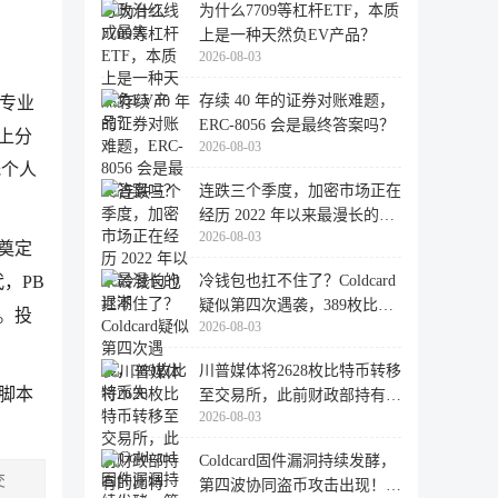
为什么7709等杠杆ETF，本质
上是一种天然负EV产品？
2026-08-03
存续 40 年的证券对账难题，
向专业
ERC-8056 会是最终答案吗？
链上分
2026-08-03
低个人
连跌三个季度，加密市场正在
经历 2022 年以来最漫长的退
2026-08-03
潮
性奠定
冷钱包也扛不住了？Coldcard
，PB
疑似第四次遇袭，389枚比特
。投
2026-08-03
币失
川普媒体将2628枚比特币转移
注脚本
至交易所，此前财政部持有的
2026-08-03
比特
Coldcard固件漏洞持续发酵，
交
第四波协同盗币攻击出现！