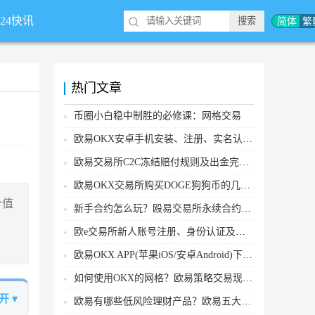
简体
繁
*24快讯
热门文章
币圈小白稳中制胜的必修课：网格交易
欧易OKX安卓手机安装、注册、实名认证、买币转账新手实操教程
欧易交易所C2C冻结赔付规则及出金完整流程
欧易OKX交易所购买DOGE狗狗币的几个方式汇总
价值
新手合约怎么玩？殴易交易所永续合约操作步骤教程(APP/Web端)
欧e交易所新人账号注册、身份认证及安全设置教程
欧易OKX APP(苹果iOS/安卓Android)下载图文教程
如何使用OKX的网格？欧易策略交易现货网格新手操作流程
开 ▾
欧易有哪些低风险理财产品？欧易五大低风险理财产品详细介绍