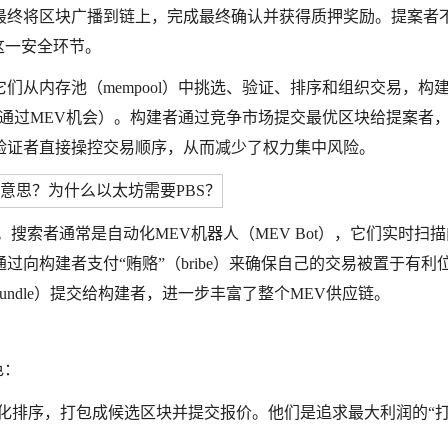
最终将区块广播到链上，完成最终确认并获得质押奖励。提案者
这一安全环节。
们从内存池（mempool）中挑选、验证、排序和组织交易，构
益（如通过MEV机会）。构建者通过竞争市场提交最优区块给提案者
验证者直接操控交易顺序，从而减少了权力集中风险。
角色。搜索者通常是自动化MEV机器人（MEV Bot），它们实时扫
向构建者支付“贿赂”（bribe）来确保自己的交易被置于有利
ndle）提交给构建者，进一步丰富了整个MEV供应链。
色：
化排序，打包成候选区块并提交报价。他们是追求最大利润的“