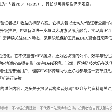
“内置PBS”（ePBS），其长期可持续性仍需观察。
以太坊验证者提升收益的标配方案。它标志着以太坊从“验证者全能”
g等扩容升级推进，PBS有望进一步与以太坊协议深度融合，实现真正
户需持续关注MEV动态，采用隐私保护工具或DEX聚合器来降
一次深刻进化。它不仅直击MEV痛点，更为区块链的公平、效率与韧
好地适应高频交易与复杂DeFi环境。当然，区块链技术仍在迭代
者还是普通用户，理解PBS都将帮助你更好地参与这一变革浪潮
更新进行决策。
？的详细内容，更多关于提议者构建者分离PBS介绍的资料请关
供参考，不构成投资建议，不代表本站观点和立场。投资者应自行决策与