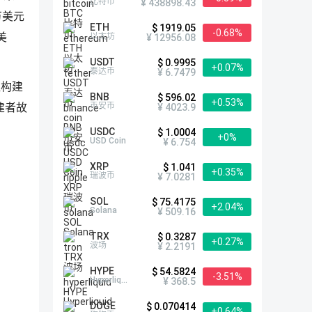
比特币
¥ 438898.43
万美元
ETH
$ 1919.05
-0.68%
美
以太坊
¥ 12956.08
USDT
$ 0.9995
+0.07%
泰达币
¥ 6.7479
让构建
BNB
$ 596.02
+0.53%
币安币
建者故
¥ 4023.9
USDC
$ 1.0004
+0%
USD Coin
¥ 6.754
XRP
$ 1.041
+0.35%
瑞波币
¥ 7.0281
SOL
$ 75.4175
+2.04%
Solana
¥ 509.16
TRX
$ 0.3287
+0.27%
波场
¥ 2.2191
HYPE
$ 54.5824
-3.51%
Hyperliquid
¥ 368.5
DOGE
$ 0.070414
+0.64%