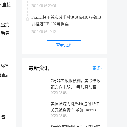
不直接
2026-08-08 20:06
Fractal将于首次减半时销毁逾410万枚FB
并推进FIP-102等提案
建出完
2026-08-08 19:42
，后者
查看更多
描内存
最新资讯
更多
位置。
7月非农数据模糊，美联储政
策方向未明，9月加息与否仍
2026-08-08
取决于
美国法院力挺Bybit追讨15亿
美元被盗资产 朝鲜Lazarus黑
2026-08-08
客洗
打包
Squid的戏剧性发币之路详解: