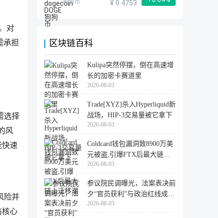
狗狗币
¥ 0.4753
。对
区块链百科
需承担
Kulipa突然停摆，倒在高速增
长的加密卡赛道里
2026-08-03
Trade[XYZ]杀入Hyperliquid新
战场，HIP-3交易量被它拿下
需选择
2026-08-03
的风
Coldcard钱包漏洞致8900万美
能快速
元被盗,引爆FTX后最大链上
2026-08-03
迁移潮
参议院民调曝光，法案表决前
夕“官员获利”与政治红线成最
风险并
2026-08-03
大
坊核心