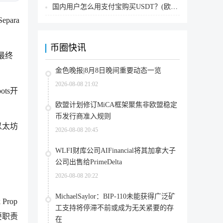
国内用户怎么用支付宝购买USDT？(欧易交易所为例)
para
币圈快讯
最终
金色晚报|8月8日晚间重要动态一览
2026-08-08 21:02
ts开
欧盟计划修订MiCA框架聚焦非欧盟稳定
币发行商准入规则
以太坊
2026-08-08 20:45
WLFI财库公司AIFinancial将其加拿大子
公司出售给PrimeDelta
2026-08-08 20:22
MichaelSaylor：BIP-110未能获得广泛矿
rop
工支持将停滞不前或成为无关紧要的存
要职责
在