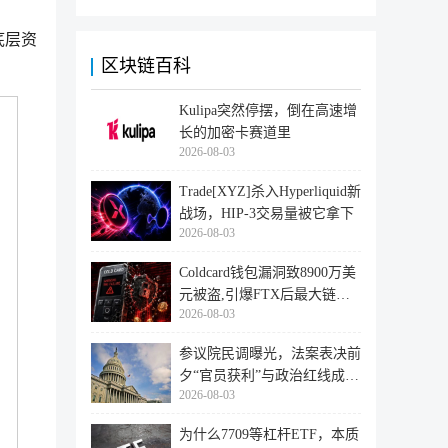
底层资
区块链百科
Kulipa突然停摆，倒在高速增
长的加密卡赛道里
2026-08-03
Trade[XYZ]杀入Hyperliquid新
战场，HIP-3交易量被它拿下
2026-08-03
Coldcard钱包漏洞致8900万美
元被盗,引爆FTX后最大链上
2026-08-03
迁移潮
参议院民调曝光，法案表决前
夕“官员获利”与政治红线成最
2026-08-03
大
为什么7709等杠杆ETF，本质