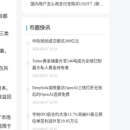
国内用户怎么用支付宝购买USDT？(欧易交易所为例)
段都
币圈快讯
。三类
中际旭创成交额达200亿元
2026-08-07 10:54
力量，
Tether黄金储备升至146吨成为全球已知
最大私人黄金持有者
在风
2026-08-07 10:52
资本、
DeepSeek调用量达OpenAI三倍打折无效
后的OpenAI选择免费
收益回
2026-08-07 10:50
宇树IPO前合约大涨13.7%突破83美元预
了市场
估单签利润升至19.85万元
局限于
2026-08-07 10:42