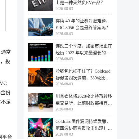
上是一种天然负EV产品？
2026-08-03
存续 40 年的证券对账难题，
ERC-8056 会是最终答案吗？
2026-08-03
连跌三个季度，加密市场正在
，通常
经历 2022 年以来最漫长的退
2026-08-03
潮
线，投
冷钱包也扛不住了？Coldcard
疑似第四次遇袭，389枚比特
VC
2026-08-03
币失
基金份
川普媒体将2628枚比特币转移
性不足
至交易所，此前财政部持有的
2026-08-03
比特
Coldcard固件漏洞持续发酵，
第四波协同盗币攻击出现！
2026-08-03
462个
同平台