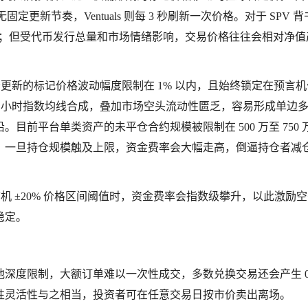
固定更新节奏，Ventuals 则每 3 秒刷新一次价格。对于 SPV 
准；但受代币发行总量和市场情绪影响，交易价格往往会相对净值
 3 秒更新的标记价格波动幅度限制在 1% 以内，且始终锁定在预言
 2 小时指数均线合成，叠加市场空头流动性匮乏，容易形成单边
前平台单类资产的未平仓合约规模被限制在 500 万至 750 
。一旦持仓规模触及上限，资金费率会大幅走高，倒逼持仓者减
预言机 ±20% 价格区间阈值时，资金费率会指数级攀升，以此激励
稳定。
度限制，大额订单难以一次性成交，多数兑换交易还会产生 0.
流动性灵活性与之相当，投资者可在任意交易日按市价卖出离场。