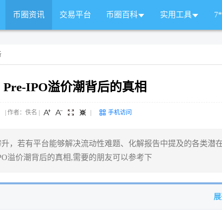
币圈资讯
交易平台
币圈百科
实用工具
7
析
Pre-IPO溢价潮背后的真相
 来源： | 作者：佚名
|
|
手机访问
求持续攀升，若有平台能够解决流动性难题、化解报告中提及的各类潜
IPO溢价潮背后的真相,需要的朋友可以参考下
展