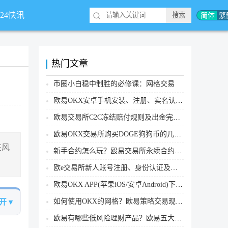
简体
繁
*24快讯
热门文章
币圈小白稳中制胜的必修课：网格交易
欧易OKX安卓手机安装、注册、实名认证、买币转账新手实操教程
欧易交易所C2C冻结赔付规则及出金完整流程
欧易OKX交易所购买DOGE狗狗币的几个方式汇总
在风
新手合约怎么玩？殴易交易所永续合约操作步骤教程(APP/Web端)
欧e交易所新人账号注册、身份认证及安全设置教程
欧易OKX APP(苹果iOS/安卓Android)下载图文教程
如何使用OKX的网格？欧易策略交易现货网格新手操作流程
开 ▾
欧易有哪些低风险理财产品？欧易五大低风险理财产品详细介绍