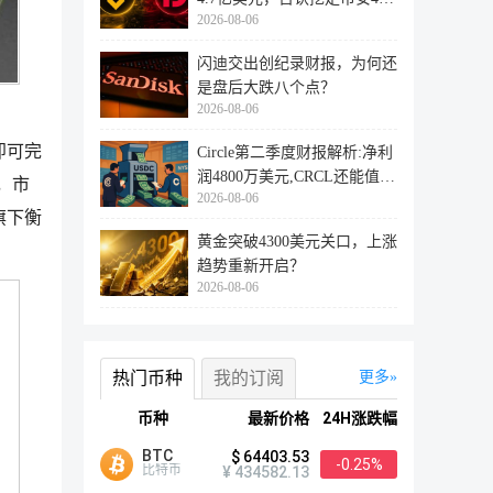
2026-08-06
万用户
闪迪交出创纪录财报，为何还
是盘后大跌八个点？
2026-08-06
即可完
Circle第二季度财报解析:净利
润4800万美元,CRCL还能值得
报，市
2026-08-06
投资
旗下衡
黄金突破4300美元关口，上涨
趋势重新开启？
2026-08-06
热门币种
我的订阅
更多
币种
最新价格
24H涨跌幅
BTC
$ 64403.53
-0.25%
比特币
¥ 434582.13