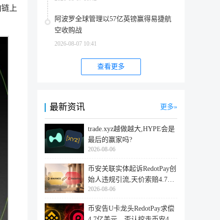
向链上
阿波罗全球管理以57亿英镑赢得易捷航
空收购战
2026-08-07 10:41
查看更多
最新资讯
更多
trade.xyz越做越大,HYPE会是
最后的赢家吗?
2026-08-06
币安关联实体起诉RedotPay创
始人违规引流,天价索赔4.728
2026-08-06
亿美
币安告U卡龙头RedotPay求偿
4.7亿美元，否认挖走币安47