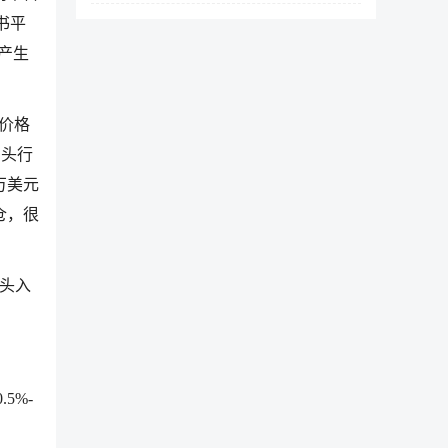
背书平
产生
机价格
多头行
万美元
仓，很
空头入
5%-