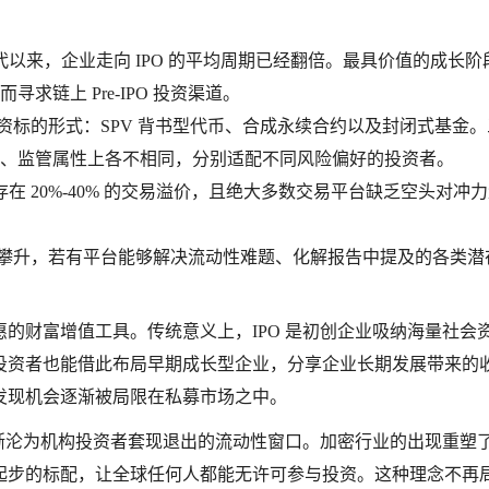
代以来，企业走向 IPO 的平均周期已经翻倍。最具价值的成长阶
链上 Pre-IPO 投资渠道。
O 投资标的形式：SPV 背书型代币、合成永续合约以及封闭式基金
、监管属性上各不相同，分别适配不同风险偏好的投资者。
期存在 20%-40% 的交易溢价，且绝大多数交易平台缺乏空头对冲
求持续攀升，若有平台能够解决流动性难题、化解报告中提及的各类潜
的财富增值工具。传统意义上，IPO 是初创企业吸纳海量社会
投资者也能借此布局早期成长型企业，分享企业长期发展带来的
发现机会逐渐被局限在私募市场之中。
逐渐沦为机构投资者套现退出的流动性窗口。加密行业的出现重塑
起步的标配，让全球任何人都能无许可参与投资。这种理念不再