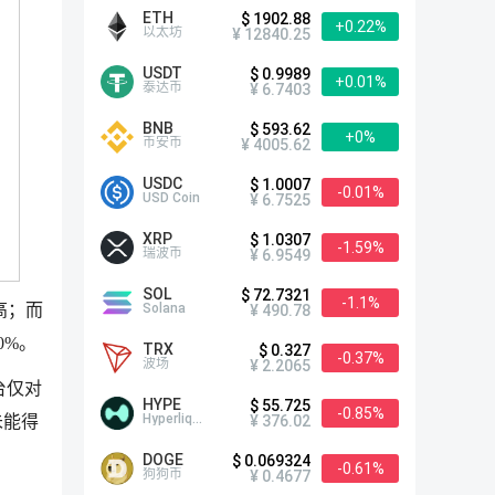
ETH
$ 1902.88
+0.22%
以太坊
¥ 12840.25
USDT
$ 0.9989
+0.01%
泰达币
¥ 6.7403
BNB
$ 593.62
+0%
币安币
¥ 4005.62
USDC
$ 1.0007
-0.01%
USD Coin
¥ 6.7525
XRP
$ 1.0307
-1.59%
瑞波币
¥ 6.9549
SOL
$ 72.7321
-1.1%
Solana
高；而
¥ 490.78
0%。
TRX
$ 0.327
-0.37%
波场
¥ 2.2065
台仅对
HYPE
$ 55.725
-0.85%
Hyperliquid
¥ 376.02
未能得
DOGE
$ 0.069324
-0.61%
狗狗币
¥ 0.4677