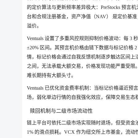
的定价算法与更新频率差异极大：PreStocks 预言机无
台和合规注册基金，资产净值（NAV） 是定价基
溢价。
Ventuals 设置了多重风控规则抑制价格波动：每
±20% 区间。其预言机价格由链下数据与标记价格
情，标记价格会通过自我反馈机制逐步触达区间上沿。目
之间，无法承载大额交易，价格发现功能严重受限
难长期持有大额头寸。
Ventuals 已优化资金费率机制：当标记价格逼近
场，弱化单边行情的自我强化效应，保障交易生态
赎回机制与二级市场流动性
链上平台可依托二级市场实现随时退场，但受资金池深
1% 的滑点损耗。VCX 作为纽交所上市基金，