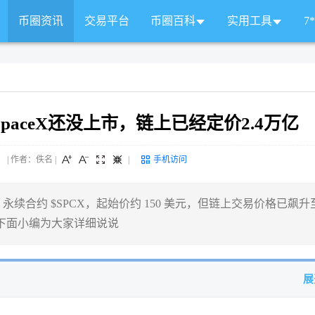
币圈资讯
交易平台
币圈百科
实用工具
7
id：SpaceX还没上市，链上已经定价2.4万亿
 来源： | 作者：佚名
|
|
手机访问
X 的 Pre-IPO 永续合约 $SPCX，起始价约 150 美元，但链上交易价格已飙升
绪,下面小编为大家详细说说
展