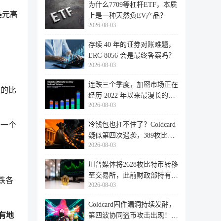
为什么7709等杠杆ETF，本质
 美元高
上是一种天然负EV产品？
2026-08-03
存续 40 年的证券对账难题，
ERC-8056 会是最终答案吗？
2026-08-03
连跌三个季度，加密市场正在
价的比
经历 2022 年以来最漫长的退
2026-08-03
潮
，一个
冷钱包也扛不住了？Coldcard
疑似第四次遇袭，389枚比特
2026-08-03
币失
川普媒体将2628枚比特币转移
至交易所，此前财政部持有的
跌各
2026-08-03
比特
Coldcard固件漏洞持续发酵，
有地
第四波协同盗币攻击出现！