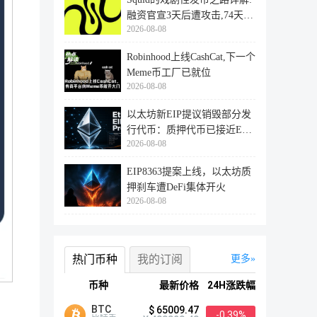
融资官宣3天后遭攻击,74天后
2026-08-08
登陆
Robinhood上线CashCat,下一个
Meme币工厂已就位
2026-08-08
以太坊新EIP提议销毁部分发
行代币：质押代币已接近ETH
2026-08-08
供应量
EIP8363提案上线，以太坊质
押刹车遭DeFi集体开火
2026-08-08
热门币种
我的订阅
更多
币种
最新价格
24H涨跌幅
BTC
$ 65009.47
-0.39%