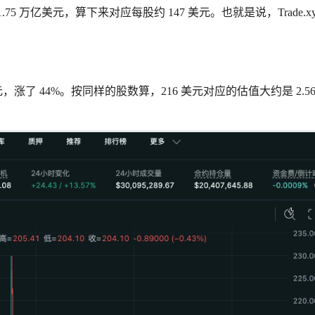
1.75 万亿美元，算下来对应每股约 147 美元。也就是说，Trade.xy
。
美元，涨了 44%。按同样的股数算，216 美元对应的估值大约是 2.56