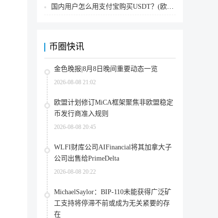
国内用户怎么用支付宝购买USDT？(欧易交易所为例)
币圈快讯
金色晚报|8月8日晚间重要动态一览
2026-08-08 21:02
欧盟计划修订MiCA框架聚焦非欧盟稳定
币发行商准入规则
2026-08-08 20:45
WLFI财库公司AIFinancial将其加拿大子
公司出售给PrimeDelta
2026-08-08 20:22
MichaelSaylor：BIP-110未能获得广泛矿
工支持将停滞不前或成为无关紧要的存
在