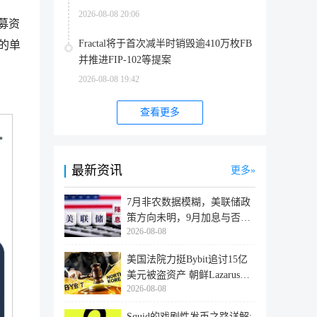
2026-08-08 20:06
划募资
Fractal将于首次减半时销毁逾410万枚FB
大的单
并推进FIP-102等提案
2026-08-08 19:42
查看更多
最新资讯
更多
7月非农数据模糊，美联储政
策方向未明，9月加息与否仍
2026-08-08
取决于
美国法院力挺Bybit追讨15亿
美元被盗资产 朝鲜Lazarus黑
2026-08-08
客洗
Squid的戏剧性发币之路详解: