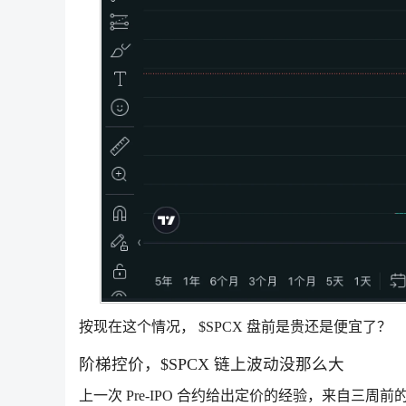
按现在这个情况， $SPCX 盘前是贵还是便宜了？
阶梯控价，$SPCX 链上波动没那么大
上一次 Pre-IPO 合约给出定价的经验，来自三周前的 