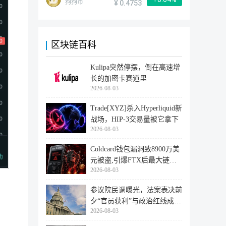
狗狗币
¥ 0.4753
区块链百科
Kulipa突然停摆，倒在高速增
长的加密卡赛道里
2026-08-03
Trade[XYZ]杀入Hyperliquid新
战场，HIP-3交易量被它拿下
2026-08-03
Coldcard钱包漏洞致8900万美
元被盗,引爆FTX后最大链上
2026-08-03
迁移潮
参议院民调曝光，法案表决前
夕“官员获利”与政治红线成最
2026-08-03
大