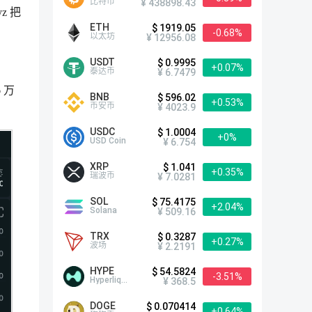
比特币
¥ 438898.43
z 把
ETH
$ 1919.05
-0.68%
以太坊
¥ 12956.08
USDT
$ 0.9995
+0.07%
泰达币
¥ 6.7479
 万
BNB
$ 596.02
+0.53%
币安币
¥ 4023.9
USDC
$ 1.0004
+0%
USD Coin
¥ 6.754
XRP
$ 1.041
+0.35%
瑞波币
¥ 7.0281
SOL
$ 75.4175
+2.04%
Solana
¥ 509.16
TRX
$ 0.3287
+0.27%
波场
¥ 2.2191
HYPE
$ 54.5824
-3.51%
Hyperliquid
¥ 368.5
DOGE
$ 0.070414
+0.64%