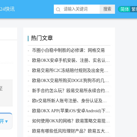
简体
繁
*24快讯
热门文章
币圈小白稳中制胜的必修课：网格交易
欧易OKX安卓手机安装、注册、实名认证、买币转账新手实操教程
欧易交易所C2C冻结赔付规则及出金完整流程
欧易OKX交易所购买DOGE狗狗币的几个方式汇总
至
新手合约怎么玩？殴易交易所永续合约操作步骤教程(APP/Web端)
欧e交易所新人账号注册、身份认证及安全设置教程
欧易OKX APP(苹果iOS/安卓Android)下载图文教程
如何使用OKX的网格？欧易策略交易现货网格新手操作流程
开 ▾
欧易有哪些低风险理财产品？欧易五大低风险理财产品详细介绍