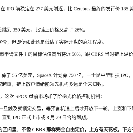
格在 IPO 前稳定在 277 美元附近，比 Cerebras 最终的发行价 185
接跳到 350 美元，比链上价格又高了 26%。
定价，但即便如此还是低估了实际开盘的疯狂程度。
 上市申请文件里的目标估值高出将近 50%，跟 CBRS 当时链上溢
 募了 55 亿美元，SpaceX 计划募 750 亿，一个是中型科技 IPO
权越重，链上散户情绪能领先机构多远是个未知数。
z 文档，这次 SPCX 盘前市场加了阶梯式价格控制机制：
一旦触及就锁定交易，等预言机追上后才开放下一轮，上涨和下
直到 IPO 正式上市或 8 月 29 日合约到期。
的区间里。
不像 CBRS 那样完全自由定价，上方有天花板，下方