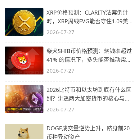
XRP价格预测：CLARITY法案倒计
时，XRP周线FVG能否守住1.09美元
关口？
2026-07-27
柴犬SHIB币价格预测：烧钱率超过
41% 的情况下，多头能否推动柴犬
价格
2026-07-27
2026比特币和以太坊到底有什么区
别？讲透两大加密货币的核心与陷
阱
2026-07-27
DOGE成交量逆势上升，跻身前20
币种异动资产