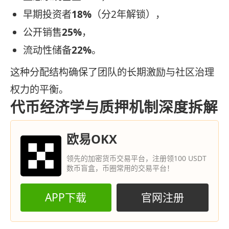
早期投资者
18%
（分2年解锁），
公开销售
25%
，
流动性储备
22%
。
这种分配结构确保了团队的长期激励与社区治理
权力的平衡。
代币经济学与质押机制深度拆解
欧易OKX
领先的加密货币交易平台，注册领100 USDT
数币盲盒，币圈常用的交易平台！
APP下载
官网注册