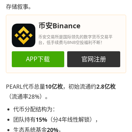
存储叙事。
币安Binance
币安交易所是国际领先的数字货币交易平
台，低手续费与BNB空投福利不断！
APP下载
官网注册
PEARL代币总量
10亿枚
，初始流通约
2.8亿枚
（流通率28%）。
代币分配结构为：
团队持有
15%
（分4年线性解锁），
生态系统基金
20%
，