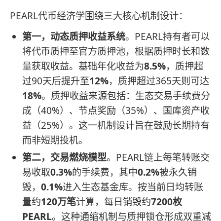
PEARL代币经济学围绕三大核心机制设计：
第一，动态质押收益系统
。PEARL持有者可以
将代币质押至官方质押池，根据质押时长和数
量获取收益。基础年化收益为
8.5%
，质押超
过90天后提升至
12%
，质押超过365天则可达
18%
。质押收益来源包括：生态交易手续费分
成（40%）、节点奖励（35%）、国库资产收
益（25%）。这一机制设计旨在鼓励长期持有
而非短期投机。
第二，交易燃烧模型
。PEARL链上每笔转账交
易收取
0.3%
的手续费，其中
0.2%
被永久销
毁，
0.1%
进入生态基金库。按当前日均转账
量约
120万笔
计算，每日销毁约
7200枚
PEARL
。这种通缩机制与质押锁仓形成双重减