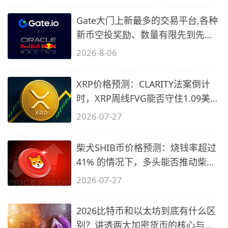
Gate大门上新最多的交易平台,各种
新币空投奖励、数量有限先到先
得…
2026-8-06
XRP价格预测：CLARITY法案倒计
时，XRP周线FVG能否守住1.09美元
关口？
2026-07-27
柴犬SHIB币价格预测：烧钱率超过
41% 的情况下，多头能否推动柴犬
价格
2026-07-27
2026比特币和以太坊到底有什么区
别？讲透两大加密货币的核心与陷