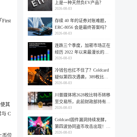
上是一种天然负EV产品？
2026-08-03
rst
存续 40 年的证券对账难题，
ERC-8056 会是最终答案吗？
2026-08-03
连跌三个季度，加密市场正在
经历 2022 年以来最漫长的退
2026-08-03
潮
冷钱包也扛不住了？Coldcard
疑似第四次遇袭，389枚比特
2026-08-03
币失
川普媒体将2628枚比特币转移
至交易所，此前财政部持有的
，使其
2026-08-03
比特
常与 C
Coldcard固件漏洞持续发酵，
第四波协同盗币攻击出现！
2026-08-03
462个
均上币位