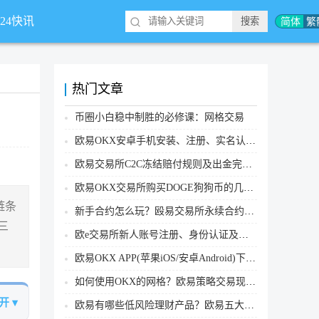
简体
繁
*24快讯
热门文章
币圈小白稳中制胜的必修课：网格交易
欧易OKX安卓手机安装、注册、实名认证、买币转账新手实操教程
欧易交易所C2C冻结赔付规则及出金完整流程
欧易OKX交易所购买DOGE狗狗币的几个方式汇总
链条
新手合约怎么玩？殴易交易所永续合约操作步骤教程(APP/Web端)
三
欧e交易所新人账号注册、身份认证及安全设置教程
欧易OKX APP(苹果iOS/安卓Android)下载图文教程
如何使用OKX的网格？欧易策略交易现货网格新手操作流程
开 ▾
欧易有哪些低风险理财产品？欧易五大低风险理财产品详细介绍