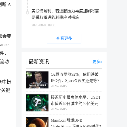
断 A
美联储戴利：若通胀压力再度加剧将需
要采取激进的利率应对措施
2026-08-06 09:21
都会变
查看更多
nce
事件，
最新资讯
与流动
更多
Q2营收暴涨92%，依旧跌破
IPO价，SpaceX该买还是等？
条中扮
2026-08-05
个关键
接近历史最负值水平，USDT
市值近60日减少约40亿美元
2026-08-05
MarsCoin引爆BNB
Chain:Meme币进入RWA时代?