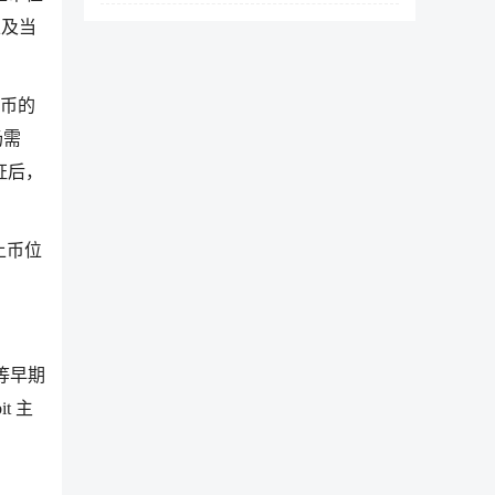
以及当
上币的
场需
验证后，
上币位
等早期
it 主