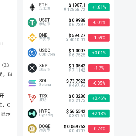
ETH
$ 1907.1
+1.81%
以太坊
¥ 12868.72
USDT
$ 0.9988
-0.01%
泰达币
¥ 6.7397
BNB
$ 594.27
-1.59%
币安币
¥ 4010.01
it——
USDC
$ 1.0007
+0.01%
USD Coin
¥ 6.7525
（33
XRP
$ 1.0543
-1.7%
瑞波币
¥ 7.1142
是，Bi
SOL
$ 73.7922
-0.35%
Solana
¥ 497.93
月开
TRX
$ 0.3286
+0.46%
波场
¥ 2.2173
过，C
HYPE
$ 56.5542
+2.18%
，显示
Hyperliquid
¥ 381.61
DOGE
$ 0.069763
-0.74%
狗狗币
¥ 0.4707