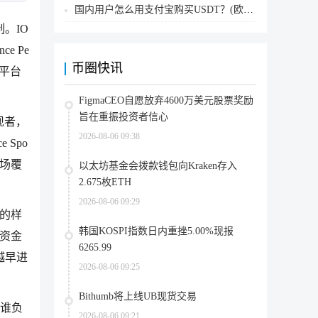
国内用户怎么用支付宝购买USDT？(欧易交易所为例)
。IO
ce Pe
币圈快讯
易平台
FigmaCEO自愿放弃4600万美元股票奖励
旨在重振投资者信心
现者，
2026-08-06 09:38
 Spo
场覆
以太坊基金会拨款钱包向Kraken存入
2.675枚ETH
2026-08-06 09:29
年的样
韩国KOSPI指数日内重挫5.00%现报
新资金
6265.99
越早进
2026-08-06 09:25
Bithumb将上线UB现货交易
，谁负
2026-08-06 09:21