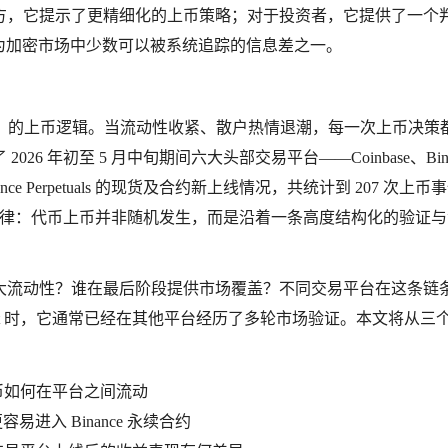
方，它提示了更精细化的上币策略；对于投资者，它提供了一个判
成为加密市场中少数可以被系统追踪的信息差之一。
X）的上币逻辑。当流动性收紧、散户热情退潮，每一次上币决策
 年初至 5 月中旬期间六大头部交易平台——Coinbase、Bina
 Binance Perpetuals 的现货及合约新上线情况，共统计到 207 次上币
心规律：代币上币并非随机发生，而是沿着一条高度结构化的验证
大流动性？谁在最后阶段提供市场覆盖？不同交易平台在这条链
Spot 时，它通常已经在其他平台经历了多轮市场验证。本文将从三
币如何在平台之间流动
更容易进入 Binance 永续合约