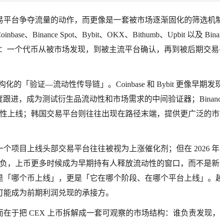
易平台争夺流量的动作，而更像是一套被市场逐渐固化的筛选机制
base、Binance Spot、Bybit、OKX、Bithumb、Upbit 以及 Binan
体的问题：一个代币从被市场发现，到被主流平台确认，再到被后期交
「验证—流动性传导链」。Coinbase 和 Bybit 更像早期发
快速度跟进，成为测试衍生品流动性和市场需求的中间验证器；Binance
择性上线；韩国交易平台则往往出现在路径末端，提供更广泛的市
项目上线头部交易平台往往被视为上涨催化剂；但在 2026 
均为负，上币更多时候成为早期持有人释放流动性的窗口，而不是
是「哪个币上线」，更是「它在哪个阶段、在哪个平台上线」。
可能成为前期利润兑现的承接方。
在于把 CEX 上币拆解成一套可观察的市场结构：谁负责发现