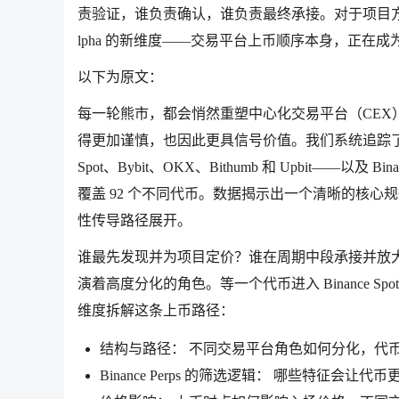
责验证，谁负责确认，谁负责最终承接。对于项目
lpha 的新维度——交易平台上币顺序本身，正在
以下为原文：
每一轮熊市，都会悄然重塑中心化交易平台（CE
得更加谨慎，也因此更具信号价值。我们系统追踪了 2026
Spot、Bybit、OKX、Bithumb 和 Upbit——以及
覆盖 92 个不同代币。数据揭示出一个清晰的核
性传导路径展开。
谁最先发现并为项目定价？谁在周期中段承接并放
演着高度分化的角色。等一个代币进入 Binance 
维度拆解这条上币路径：
结构与路径： 不同交易平台角色如何分化，代
Binance Perps 的筛选逻辑： 哪些特征会让代币