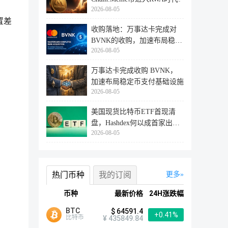
2026-08-05
置差
收购落地：万事达卡完成对
BVNK的收购，加速布局稳定
2026-08-05
币支付赛
万事达卡完成收购 BVNK，
加速布局稳定币支付基础设施
2026-08-05
美国现货比特币ETF首现清
盘，Hashdex何以成首家出局
2026-08-05
者？
热门币种
我的订阅
更多
币种
最新价格
24H涨跌幅
BTC
$ 64591.4
+0.41%
比特币
¥ 435849.84