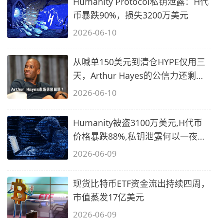
Humanity Protocol私钥泄露：H代
币暴跌90%，损失3200万美元
2026-06-10
从喊单150美元到清仓HYPE仅用三
天，Arthur Hayes的公信力还剩多
少？
2026-06-10
Humanity被盗3100万美元,H代币
价格暴跌88%,私钥泄露何以一夜归
零?
2026-06-09
现货比特币ETF资金流出持续四周，
市值蒸发17亿美元
2026-06-09