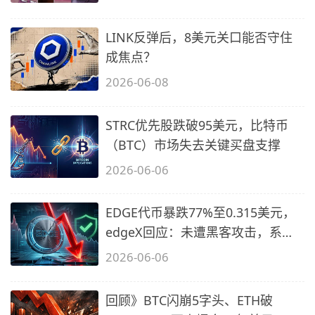
LINK反弹后，8美元关口能否守住
成焦点？
2026-06-08
STRC优先股跌破95美元，比特币
（BTC）市场失去关键买盘支撑
2026-06-06
EDGE代币暴跌77%至0.315美元，
edgeX回应：未遭黑客攻击，系市
场操纵
2026-06-06
回顾》BTC闪崩5字头、ETH破