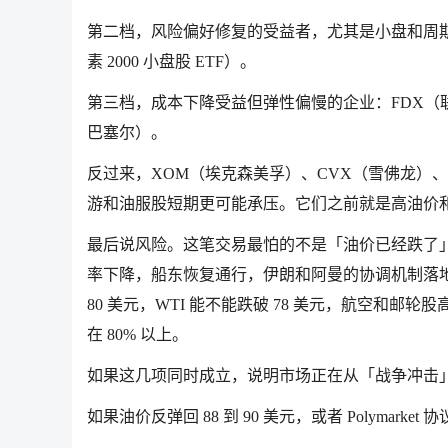
第二档，风险偏好修复的受益者，尤其是小盘和周期股：SP
素 2000 小盘股 ETF）。
第三档，成本下降受益但弹性偏慢的企业：FDX（联
巴塞尔）。
反过来，XOM（埃克森美孚）、CVX（雪佛龙）、S
游和油服股短期更可能承压。它们之前就是高油价
最后说风险。这笔交易最怕的不是「油价已经跌了」，
率下降，船东恢复通行，伊朗和阿曼的协调机制落地，
80 美元，WTI 能不能跌破 78 美元，航空和邮轮
在 80% 以上。
如果这几项同时成立，说明市场正在从「战争冲击
如果油价反弹回 88 到 90 美元，或者 Polyma