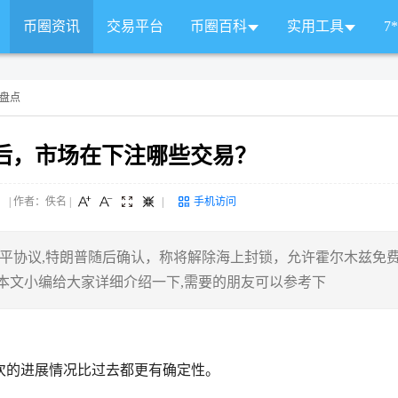
币圈资讯
交易平台
币圈百科
实用工具
7
易盘点
后，市场在下注哪些交易？
 来源： | 作者：佚名
|
|
手机访问
达成和平协议,特朗普随后确认，称将解除海上封锁，允许霍尔木兹免
本文小编给大家详细介绍一下,需要的朋友可以参考下
次的进展情况比过去都更有确定性。