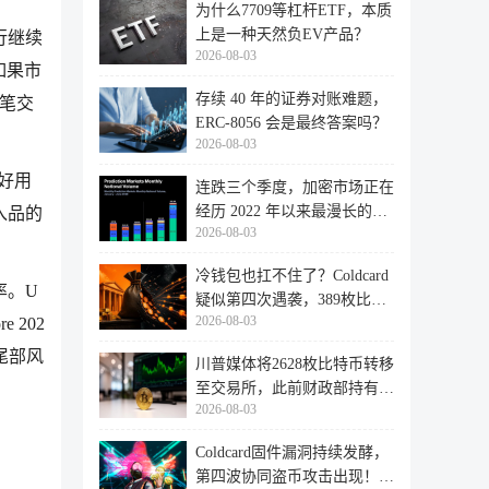
为什么7709等杠杆ETF，本质
上是一种天然负EV产品？
行继续
2026-08-03
如果市
存续 40 年的证券对账难题，
这笔交
ERC-8056 会是最终答案吗？
2026-08-03
利好用
连跌三个季度，加密市场正在
经历 2022 年以来最漫长的退
入品的
2026-08-03
潮
冷钱包也扛不住了？Coldcard
概率。U
疑似第四次遇袭，389枚比特
2026-08-03
re 202
币失
长期尾部风
川普媒体将2628枚比特币转移
至交易所，此前财政部持有的
2026-08-03
比特
Coldcard固件漏洞持续发酵，
第四波协同盗币攻击出现！