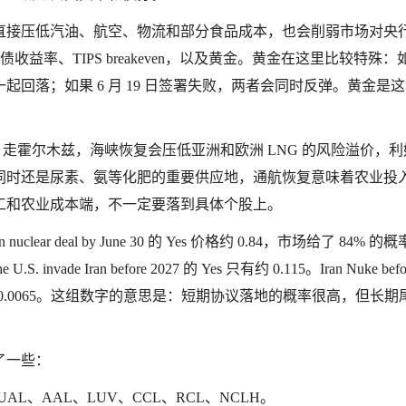
直接压低汽油、航空、物流和部分食品成本，也会削弱市场对央
债收益率、TIPS breakeven，以及黄金。黄金在这里比较特殊：
回落；如果 6 月 19 日签署失败，两者会同时反弹。黄金是
G 走霍尔木兹，海峡恢复会压低亚洲和欧洲 LNG 的风险溢价，
同时还是尿素、氨等化肥的重要供应地，通航恢复意味着农业投
工和农业成本端，不一定要落到具体个股上。
lear deal by June 30 的 Yes 价格约 0.84，市场给了 84% 的
 the U.S. invade Iran before 2027 的 Yes 只有约 0.115。Iran Nuke befo
all by June 30 约 0.0065。这组数字的意思是：短期协议落地的概率很高，但
了一些：
L、AAL、LUV、CCL、RCL、NCLH。