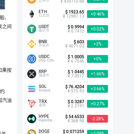
比特币
¥ 439710.88
ETH
$ 1923.65
+0.46%
以太坊
¥ 12987.13
舶、
夜之间
USDT
$ 0.9994
+0.02%
泰达币
¥ 6.7472
BNB
$ 603
+2%
币安币
¥ 4071.03
USDC
$ 1.0005
+0%
USD Coin
¥ 6.7546
如果按
XRP
$ 1.0445
+1.66%
瑞波币
¥ 7.0517
SOL
$ 76.4204
+3.66%
Solana
¥ 515.93
涨约
美国汽油
TRX
$ 0.3287
+0.27%
波场
¥ 2.2191
HYPE
$ 54.6533
-2.28%
Hyperliquid
¥ 368.98
DOGE
$ 0.071259
再关
+2.08%