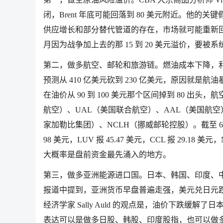
闭，Brent 年底可能回落到 80 美元附近。他的关键
供应增长和部分替代管道的存在，市场就可能重新回到供
月因为战争加上去的那 15 到 20 美元溢价，要被
第二，做多航空、邮轮和旅游链。燃油成本下降，利润率
预测从 410 亿美元砍到 230 亿美元，原因就是航油暴涨
在油价从 90 到 100 美元那个区间掉到 80 出头
航空）、UAL（美国联合航空）、AAL（美国航空
家加勒比集团）、NCLH（挪威邮轮控股）。截至 6 月 12 日
98 美元，LUV 报 45.47 美元，CCL 报 29.1
大概率是盘前资金最先涌入的地方。
第三，做多亚洲能源进口国。日本、韩国、印度、中国，都是中
报道中提到，亚洲货币早盘普遍走强，美元兑日元跌到约 15
经济学家 Sally Auld 的观点是，油价下跌缓
表达可以是做多日股、韩股、印度股指，也可以做