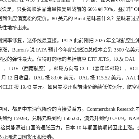
假设是，只要海峡油品流量恢复到战前的 60% 到 70%，叠加非 OP
应偏宽松的定价。80 美元的 Brent 意味着什么？意味着过
系统性地挤出来。
修复，这条线最直接。IATA 此前刚把 2026 年全球航空业
，Barron's 说 IATA 预计今年航空燃油总成本会到 3500 亿美
，航空股的弹性最大。值得盯的标的包括航空 ETF JETS，以及 DAL
）、LUV（西南航空）。邮轮方向有 CCL（嘉年华邮轮）、RC
收盘，DAL 报 83.06 美元，UAL 报 115.52 美元，AAL 报
8 美元，NCLH 报 19.43 美元。如果美股开盘前油价继续低位运行，航
东油气降价的直接受益方。Commerzbank Research 在
9.93，兑韩元跌到约 1505.60，澳元升到约 0.7079。NA
解了日本这类能源进口国的通胀压力，日本 10 年期国债期货因此上涨。
多亚洲进口国货币和债券。