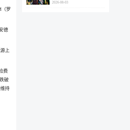
2026-08-03
462个
M（罗
安德
能源上
险费
能跌破
续维持