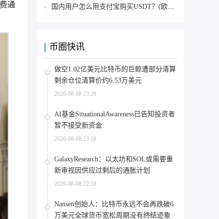
免费通
国内用户怎么用支付宝购买USDT？(欧易交易所为例)
币圈快讯
做空1.02亿美元比特币的巨鲸遭部分清算
剩余仓位清算价约6.53万美元
2026-08-08 23:28
AI基金SituationalAwareness已告知投资者
暂不接受新资金
2026-08-08 23:18
GalaxyResearch：以太坊和SOL或需要重
新审视因供应过剩后的通胀计划
2026-08-08 22:58
Nansen创始人：比特币永远不会再跌破6
万美元全球货币宽松周期没有终结迹象