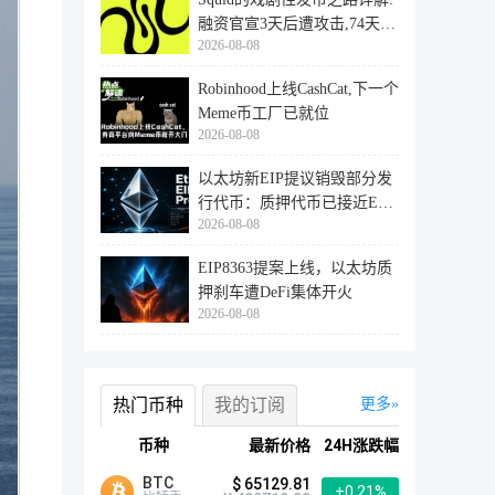
融资官宣3天后遭攻击,74天后
2026-08-08
登陆
Robinhood上线CashCat,下一个
Meme币工厂已就位
2026-08-08
以太坊新EIP提议销毁部分发
行代币：质押代币已接近ETH
2026-08-08
供应量
EIP8363提案上线，以太坊质
押刹车遭DeFi集体开火
2026-08-08
热门币种
我的订阅
更多
币种
最新价格
24H涨跌幅
BTC
$ 65129.81
+0.21%