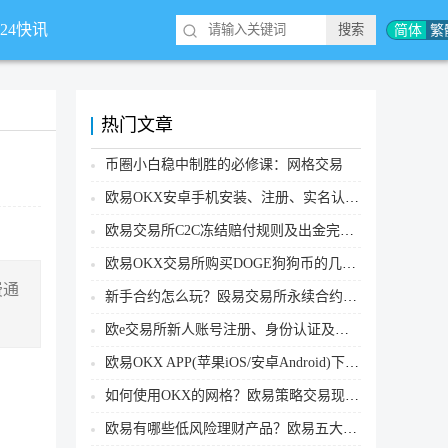
简体
繁
*24快讯
热门文章
币圈小白稳中制胜的必修课：网格交易
欧易OKX安卓手机安装、注册、实名认证、买币转账新手实操教程
欧易交易所C2C冻结赔付规则及出金完整流程
欧易OKX交易所购买DOGE狗狗币的几个方式汇总
费通
新手合约怎么玩？殴易交易所永续合约操作步骤教程(APP/Web端)
欧e交易所新人账号注册、身份认证及安全设置教程
欧易OKX APP(苹果iOS/安卓Android)下载图文教程
如何使用OKX的网格？欧易策略交易现货网格新手操作流程
欧易有哪些低风险理财产品？欧易五大低风险理财产品详细介绍