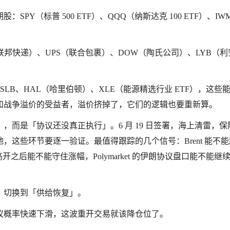
Y（标普 500 ETF）、QQQ（纳斯达克 100 ETF）、IW
邦快递）、UPS（联合包裹）、DOW（陶氏公司）、LYB（利
LB、HAL（哈里伯顿）、XLE（能源精选行业 ETF），这些
和战争溢价的受益者，溢价挤掉了，它们的逻辑也要重新算。
而是「协议还没真正执行」。6 月 19 日签署，海上清雷，保
这些环节要逐一验证。最值得跟踪的几个信号：Brent 能不
股高开之后能不能守住涨幅，Polymarket 的伊朗协议盘口能不能继
」切换到「供给恢复」。
rket 协议概率快速下滑，这波重开交易就该降仓位了。