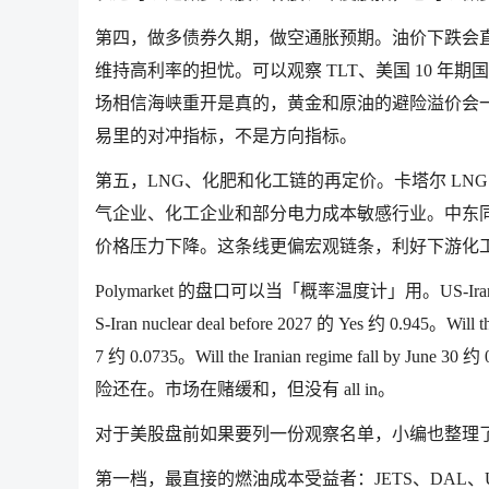
第四，做多债券久期，做空通胀预期。油价下跌会
维持高利率的担忧。可以观察 TLT、美国 10 年期国
场相信海峡重开是真的，黄金和原油的避险溢价会一起
易里的对冲指标，不是方向指标。
第五，LNG、化肥和化工链的再定价。卡塔尔 LN
气企业、化工企业和部分电力成本敏感行业。中东
价格压力下降。这条线更偏宏观链条，利好下游化
Polymarket 的盘口可以当「概率温度计」用。US-Iran nuc
S-Iran nuclear deal before 2027 的 Yes 约 0.945。Will
7 约 0.0735。Will the Iranian regime f
险还在。市场在赌缓和，但没有 all in。
对于美股盘前如果要列一份观察名单，小编也整理
第一档，最直接的燃油成本受益者：JETS、DAL、UA