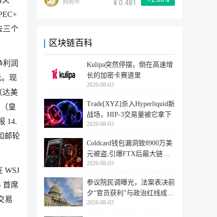
狗狗币
¥ 0.481
EC+
去三个
区块链百科
净利润
Kulipa突然停摆，倒在高速增
长的加密卡赛道里
元。现
2026-08-03
（达美
Trade[XYZ]杀入Hyperliquid新
L（皇
战场，HIP-3交易量被它拿下
 14.
2026-08-03
空和邮轮
Coldcard钱包漏洞致8900万美
元被盗,引爆FTX后最大链上
2026-08-03
迁移潮
 WSJ
参议院民调曝光，法案表决前
B 首席
夕“官员获利”与政治红线成最
交易
2026-08-03
大