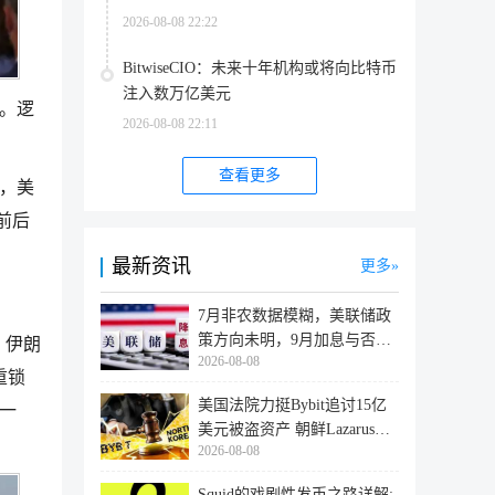
2026-08-08 22:22
BitwiseCIO：未来十年机构或将向比特币
注入数万亿美元
近。逻
2026-08-08 22:11
查看更多
样，美
前后
最新资讯
更多
7月非农数据模糊，美联储政
策方向未明，9月加息与否仍
，伊朗
2026-08-08
取决于
重锁
美国法院力挺Bybit追讨15亿
一
美元被盗资产 朝鲜Lazarus黑
2026-08-08
客洗
Squid的戏剧性发币之路详解: