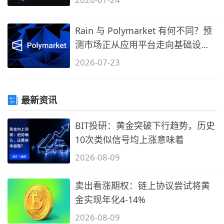
Rain 与 Polymarket 有何不同？预
测市场正从应用平台走向基础设施
时代
2026-07-23
最新资讯
BIT投研：黄金突破下行趋势，历史
10次类似信号均上涨意味着
2026-08-09
卖出看涨期权：链上协议尝试将黄
金实现年化4-14%
2026-08-09