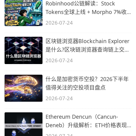
Robinhood公链解读：Stock
G
Tokens全球上线 + Morpho 7%收
益 + AI Agent
2026-07-24
2
Q
区块链浏览器Blockchain Explorer
是什么?区块链浏览器查询链上交易
与地
2026-07-24
什么是加密货币空投？2026下半年
G
值得关注的空投项目盘点
2026-07-24
Ethereum Dencun（Cancun-
Deneb）升级解析：ETH价格表现
如何？
2026-07-24