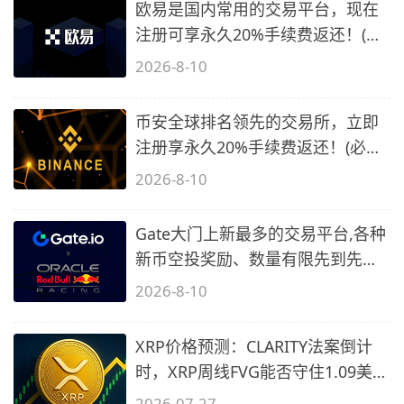
欧易是国内常用的交易平台，现在
注册可享永久20%手续费返还！(必
备1)
2026-8-10
币安全球排名领先的交易所，立即
注册享永久20%手续费返还！(必备
2)
2026-8-10
Gate大门上新最多的交易平台,各种
新币空投奖励、数量有限先到先
得…
2026-8-10
XRP价格预测：CLARITY法案倒计
时，XRP周线FVG能否守住1.09美元
关口？
2026-07-27