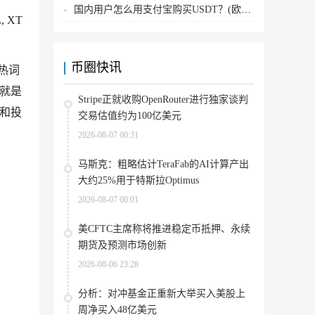
国内用户怎么用支付宝购买USDT？(欧易交易所为例)
, XT
币圈快讯
热词
包就是
Stripe正就收购OpenRouter进行独家谈判
息和投
交易估值约为100亿美元
2026-08-07 00:31
马斯克：粗略估计TeraFab的AI计算产出
大约25%用于特斯拉Optimus
2026-08-07 00:01
美CFTC主席称将推进稳定币抵押、永续
期货及预测市场创新
2026-08-06 23:28
分析：对冲基金正重新大举买入美股上
周净买入48亿美元