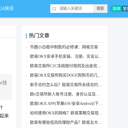
简体
繁
*24快讯
热门文章
币圈小白稳中制胜的必修课：网格交易
欧易OKX安卓手机安装、注册、实名认证、买币转账新手实操教程
欧易交易所C2C冻结赔付规则及出金完整流程
欧易OKX交易所购买DOGE狗狗币的几个方式汇总
n钱
新手合约怎么玩？殴易交易所永续合约操作步骤教程(APP/Web端)
欧e交易所新人账号注册、身份认证及安全设置教程
欧易OKX APP(苹果iOS/安卓Android)下载图文教程
什
如何使用OKX的网格？欧易策略交易现货网格新手操作流程
一起来
欧易有哪些低风险理财产品？欧易五大低风险理财产品详细介绍