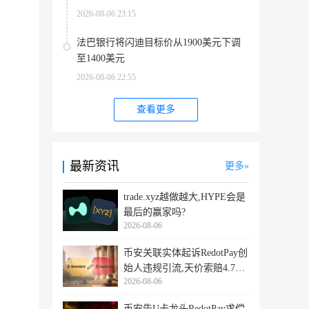
2026-08-06 23:15
法巴银行将闪迪目标价从1900美元下调
至1400美元
2026-08-06 22:55
查看更多
最新资讯
更多
trade.xyz越做越大,HYPE会是
最后的赢家吗?
2026-08-06
币安关联实体起诉RedotPay创
始人违规引流,天价索赔4.728
2026-08-06
亿美
币安告U卡龙头RedotPay求偿