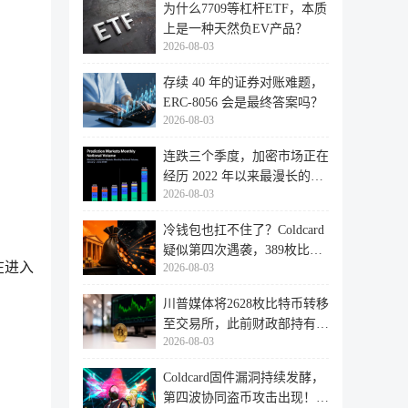
为什么7709等杠杆ETF，本质
上是一种天然负EV产品？
2026-08-03
存续 40 年的证券对账难题，
ERC-8056 会是最终答案吗？
2026-08-03
连跌三个季度，加密市场正在
经历 2022 年以来最漫长的退
2026-08-03
潮
冷钱包也扛不住了？Coldcard
疑似第四次遇袭，389枚比特
在进入
2026-08-03
币失
川普媒体将2628枚比特币转移
至交易所，此前财政部持有的
2026-08-03
比特
Coldcard固件漏洞持续发酵，
第四波协同盗币攻击出现！