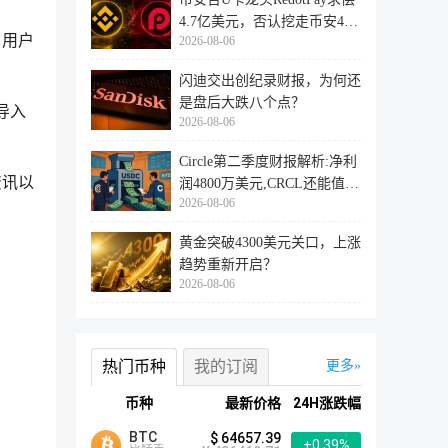
4.7亿美元，否认挖走币安47
，用户
2026-08-06
万用户
闪迪交出创纪录财报，为何还
是盘后大跌八个点？
导入
2026-08-06
Circle第二季度财报解析:净利
资讯以
润4800万美元,CRCL还能值得
2026-08-06
投资
黄金突破4300美元关口，上涨
趋势重新开启？
2026-08-06
热门币种
我的订阅
更多
币种
最新价格
24H涨跌幅
BTC
$ 64657.39
+0.39%