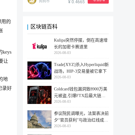
狗狗币
¥ 0.4665
想用的
区块链百科
账
Kulipa突然停摆，倒在高速增
长的加密卡赛道里
eys
2026-08-03
要让
Trade[XYZ]杀入Hyperliquid新
战场，HIP-3交易量被它拿下
2026-08-03
包的地
记录好
Coldcard钱包漏洞致8900万美
元被盗,引爆FTX后最大链上
2026-08-03
迁移潮
参议院民调曝光，法案表决前
夕“官员获利”与政治红线成最
2026-08-03
大