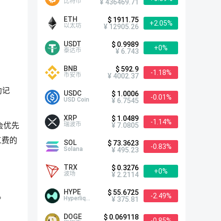
比特币
¥ 436469.71
ETH
$ 1911.75
+2.05%
以太坊
¥ 12905.26
USDT
$ 0.9989
+0%
泰达币
¥ 6.743
BNB
$ 592.9
-1.18%
币安币
¥ 4002.37
助记
USDC
$ 1.0006
-0.01%
USD Coin
¥ 6.7545
XRP
$ 1.0489
-1.14%
瑞波币
¥ 7.0805
会优先
工费的
SOL
$ 73.3623
-0.83%
Solana
¥ 495.23
TRX
$ 0.3276
+0%
波场
¥ 2.2114
HYPE
$ 55.6725
。
-2.49%
Hyperliquid
¥ 375.81
DOGE
$ 0.069118
-0.85%