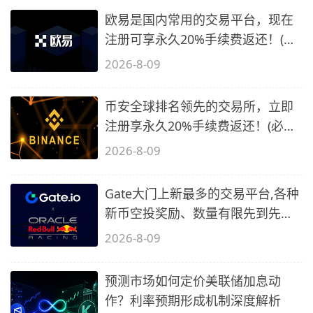
欧易是国内常用的交易平台，现在
注册可享永久20%手续费返还！(必
备1)
2026-8-09
币安全球排名领先的交易所，立即
注册享永久20%手续费返还！(必备
2)
2026-8-09
Gate大门上新最多的交易平台,各种
新币空投奖励、数量有限先到先
得…
2026-8-09
预测市场如何定价美联储加息动
作？利率预期形成机制深度解析