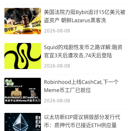
美国法院力挺Bybit追讨15亿美元被
盗资产 朝鲜Lazarus黑客洗
2026-08-08
Squid的戏剧性发币之路详解:融资
官宣3天后遭攻击,74天后登陆
2026-08-08
Robinhood上线CashCat,下一个
Meme币工厂已就位
2026-08-08
以太坊新EIP提议销毁部分发行代
币：质押代币已接近ETH供应量