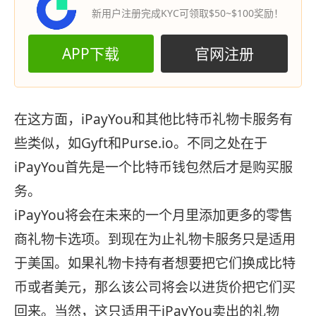
新用户注册完成KYC可领取$50~$100奖励！
APP下载
官网注册
在这方面，iPayYou和其他比特币礼物卡服务有
些类似，如Gyft和Purse.io。不同之处在于
iPayYou首先是一个比特币钱包然后才是购买服
务。
iPayYou将会在未来的一个月里添加更多的零售
商礼物卡选项。到现在为止礼物卡服务只是适用
于美国。如果礼物卡持有者想要把它们换成比特
币或者美元，那么该公司将会以进货价把它们买
回来。当然，这只适用于iPayYou卖出的礼物