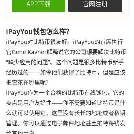
APP下载
官网注册
iPayYou钱包怎么样？
iPayYou对比特币很友好。iPayYou的首席执行
官Gene Kavner解释说它的公司想要解决比特币
“缺少应用的问题”。这个问题是很多比特币新手
经历过的——如今他们获得了比特币，但是应该
把它花在哪里呢?
iPayYou作为一个合格的比特币在线钱包，它的
卖点是用户友好性——你不需要知道比特币是什
么就可以使用它。这里没有长长的地址或者私钥
管理。你可以通过电子邮件地址甚至推特将钱发
给其他用户。