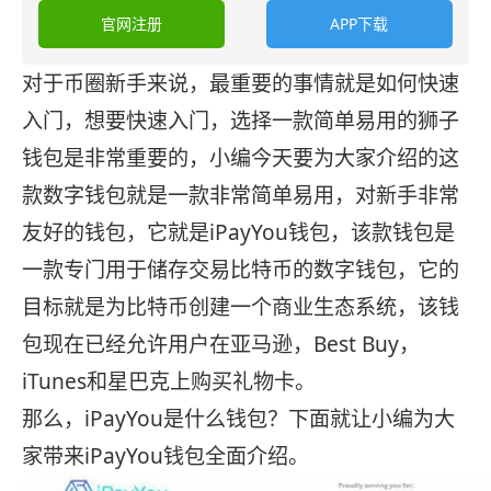
官网注册
APP下载
对于币圈新手来说，最重要的事情就是如何快速
入门，想要快速入门，选择一款简单易用的狮子
钱包是非常重要的，小编今天要为大家介绍的这
款数字钱包就是一款非常简单易用，对新手非常
友好的钱包，它就是iPayYou钱包，该款钱包是
一款专门用于储存交易比特币的数字钱包，它的
目标就是为比特币创建一个商业生态系统，该钱
包现在已经允许用户在亚马逊，Best Buy，
iTunes和星巴克上购买礼物卡。
那么，iPayYou是什么钱包？下面就让小编为大
家带来iPayYou钱包全面介绍。