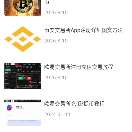
币
2026-8-10
币安交易所App注册详细图文方法
2026-8-10
欧易交易所注册充值交易教程
2026-8-10
欧易交易所充币/提币教程
2024-01-11