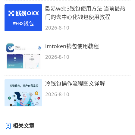
欧易web3钱包使用方法 当前最热
门的去中心化钱包使用教程
2026-8-10
imtoken钱包使用教程
2026-8-10
冷钱包操作流程图文详解
2026-8-10
相关文章