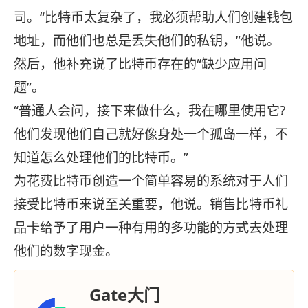
司。“比特币太复杂了，我必须帮助人们创建钱包
地址，而他们也总是丢失他们的私钥，”他说。
然后，他补充说了比特币存在的“缺少应用问
题”。
“普通人会问，接下来做什么，我在哪里使用它?
他们发现他们自己就好像身处一个孤岛一样，不
知道怎么处理他们的比特币。”
为花费比特币创造一个简单容易的系统对于人们
接受比特币来说至关重要，他说。销售比特币礼
品卡给予了用户一种有用的多功能的方式去处理
他们的数字现金。
Gate大门