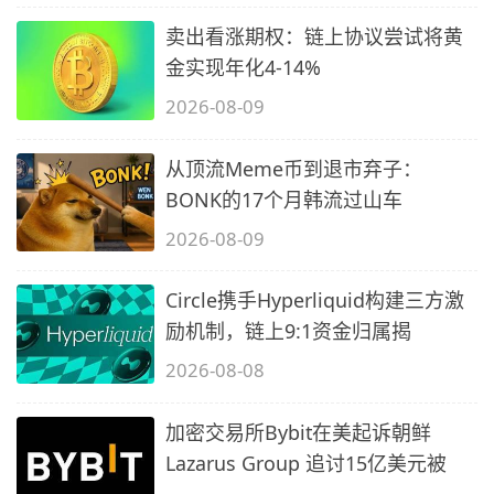
卖出看涨期权：链上协议尝试将黄
金实现年化4-14%
2026-08-09
从顶流Meme币到退市弃子：
BONK的17个月韩流过山车
2026-08-09
Circle携手Hyperliquid构建三方激
励机制，链上9:1资金归属揭
2026-08-08
加密交易所Bybit在美起诉朝鲜
Lazarus Group 追讨15亿美元被