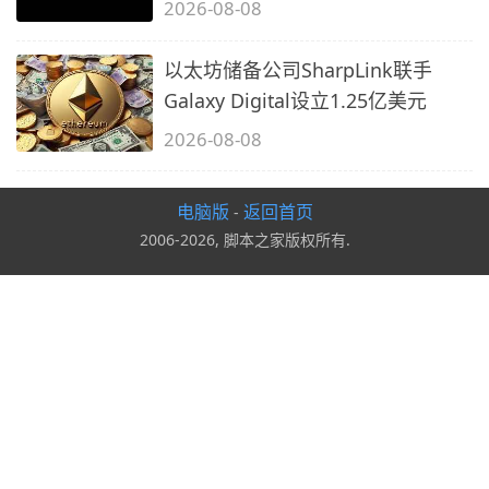
2026-08-08
以太坊储备公司SharpLink联手
Galaxy Digital设立1.25亿美元
2026-08-08
电脑版
返回首页
-
2006-2026, 脚本之家版权所有.