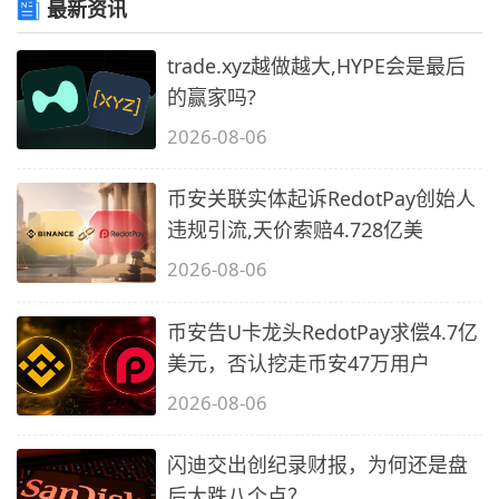
最新资讯
trade.xyz越做越大,HYPE会是最后
的赢家吗?
2026-08-06
币安关联实体起诉RedotPay创始人
违规引流,天价索赔4.728亿美
2026-08-06
币安告U卡龙头RedotPay求偿4.7亿
美元，否认挖走币安47万用户
2026-08-06
闪迪交出创纪录财报，为何还是盘
后大跌八个点？