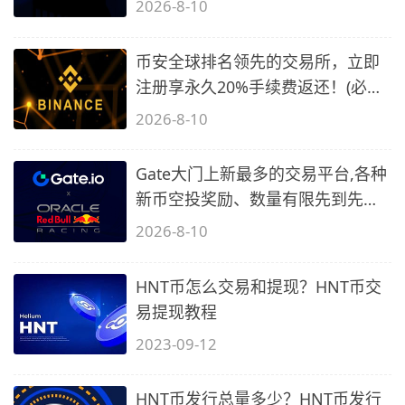
2026-8-10
币安全球排名领先的交易所，立即
注册享永久20%手续费返还！(必备
2)
2026-8-10
Gate大门上新最多的交易平台,各种
新币空投奖励、数量有限先到先
得…
2026-8-10
HNT币怎么交易和提现？HNT币交
易提现教程
2023-09-12
HNT币发行总量多少？HNT币发行