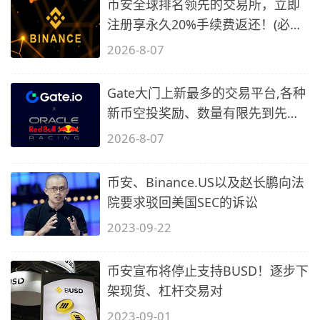
币安全球排名领先的交易所，立即
注册享永久20%手续费返还！(必备
2)
2026-8-07
Gate大门上新最多的交易平台,各种
新币空投奖励、数量有限先到先
得…
2026-8-07
币安、Binance.US以及赵长鹏向法
院要求驳回美国SEC的诉讼
2023-09-22
币安宣布将停止支持BUSD！逐步下
架现货、杠杆交易对
2023-09-01