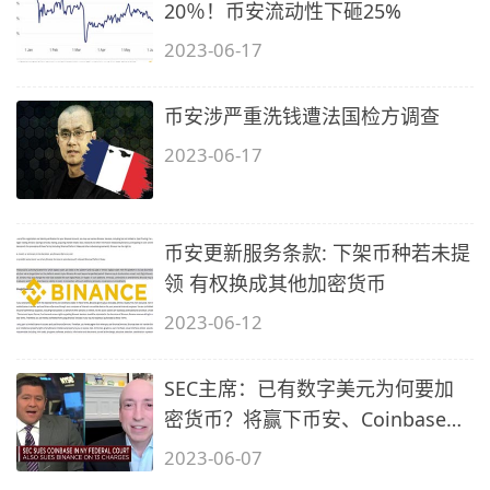
20％！币安流动性下砸25%
2023-06-17
币安涉严重洗钱遭法国检方调查
2023-06-17
币安更新服务条款: 下架币种若未提
领 有权换成其他加密货币
2023-06-12
SEC主席：已有数字美元为何要加
密货币？将赢下币安、Coinbase诉
讼
2023-06-07