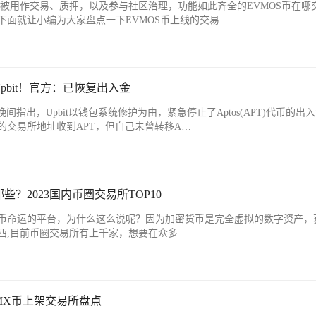
代币，被用作交易、质押，以及参与社区治理，功能如此齐全的EVMOS币在哪
下面就让小编为大家盘点一下EVMOS币上线的交易…
pbit！官方：已恢复出入金
在24日晚间指出，Upbit以钱包系统修护为由，紧急停止了Aptos(APT)代币的出
的交易所地址收到APT，但自己未曾转移A…
？2023国内币圈交易所TOP10
币命运的平台，为什么这么说呢？因为加密货币是完全虚拟的数字资产，
西,目前币圈交易所有上千家，想要在众多…
MX币上架交易所盘点