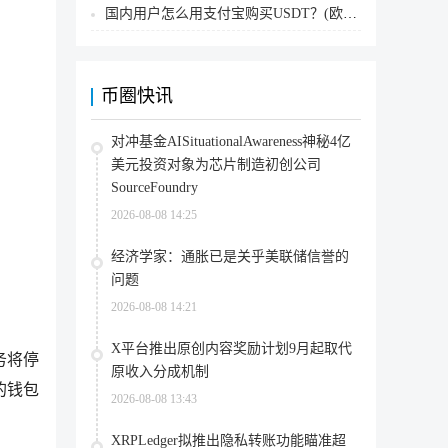
国内用户怎么用支付宝购买USDT？(欧易交易所为例)
币圈快讯
对冲基金AISituationalAwareness神秘4亿
美元投资对象为芯片制造初创公司
SourceFoundry
2026-08-08 14:25
经济学家：通胀已是关乎美联储信誉的
问题
2026-08-08 14:21
X平台推出原创内容奖励计划9月起取代
务将停
原收入分成机制
的钱包
2026-08-08 13:43
XRPLedger拟推出隐私转账功能瞄准超