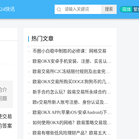
简体
繁
*24快讯
热门文章
币圈小白稳中制胜的必修课：网格交易
欧易OKX安卓手机安装、注册、实名认证、买币转账新手实操教程
欧易交易所C2C冻结赔付规则及出金完整流程
欧易OKX交易所购买DOGE狗狗币的几个方式汇总
的介
新手合约怎么玩？殴易交易所永续合约操作步骤教程(APP/Web端)
问题
欧e交易所新人账号注册、身份认证及安全设置教程
欧易OKX APP(苹果iOS/安卓Android)下载图文教程
使交易
如何使用OKX的网格？欧易策略交易现货网格新手操作流程
的答案
欧易有哪些低风险理财产品？欧易五大低风险理财产品详细介绍