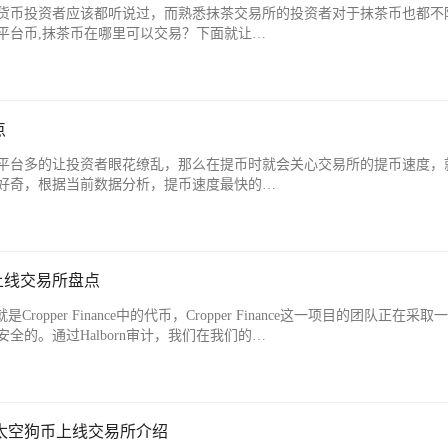
货币投资者应该都听说过，而熟悉抹茶交易所的投资者对于抹茶币也都不
平台币,抹茶币在哪里可以交易？下面就让…
点
平台多的让投资者眼花缭乱，那么在提币时就会关心交易所的提币速度，
好奇，根据当前数据分析，提币速度最快的…
上线交易所盘点
opper Finance中的代币，Cropper Finance这一项目的团队正在采取
全的。通过Halborn审计，我们在我们的…
/太空狗币上线交易所介绍