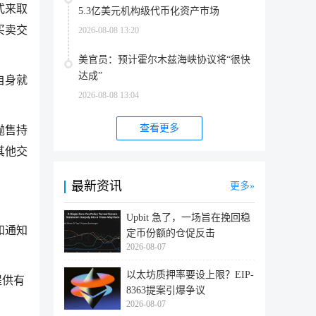
式来取
5.3亿美元机构级代币化资产市场
买卖交
2026-08-08 13:20
美官员：预计霍尔木兹海峡协议将“很快
达成”
自身就
2026-08-08 13:04
查看更多
抛售持
其他交
最新资讯
更多
Upbit 急了，一场旨在挽回稳
和通知
定币份额的仓促反击
2026-08-07
以太坊质押率要设上限？EIP-
提供有
8363提案引爆争议
2026-08-07