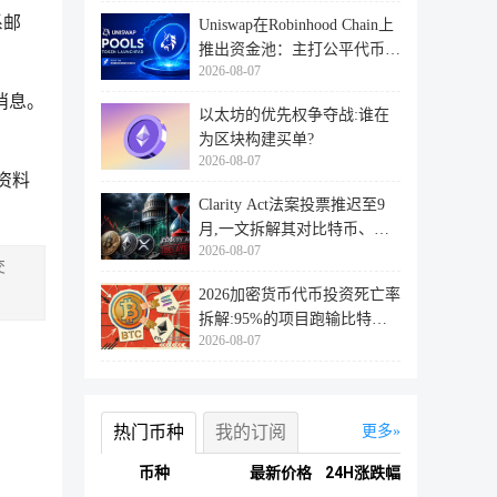
系邮
Uniswap在Robinhood Chain上
推出资金池：主打公平代币发
2026-08-07
行
的消息。
以太坊的优先权争夺战:谁在
为区块构建买单?
2026-08-07
资料
Clarity Act法案投票推迟至9
月,一文拆解其对比特币、以
2026-08-07
太坊
交
2026加密货币代币投资死亡率
拆解:95%的项目跑输比特
2026-08-07
币,73%最
热门币种
我的订阅
更多
币种
最新价格
24H涨跌幅