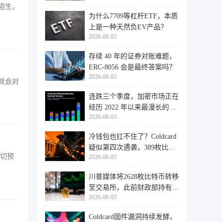
陌生，
为什么7709等杠杆ETF，本质
上是一种天然负EV产品？
2026-08-03
存续 40 年的证券对账难题，
ERC-8056 会是最终答案吗？
2026-08-03
就会对
连跌三个季度，加密市场正在
经历 2022 年以来最漫长的退
2026-08-03
潮
冷钱包也扛不住了？Coldcard
疑似第四次遇袭，389枚比特
一切预
2026-08-03
币失
川普媒体将2628枚比特币转移
至交易所，此前财政部持有的
2026-08-03
比特
Coldcard固件漏洞持续发酵，