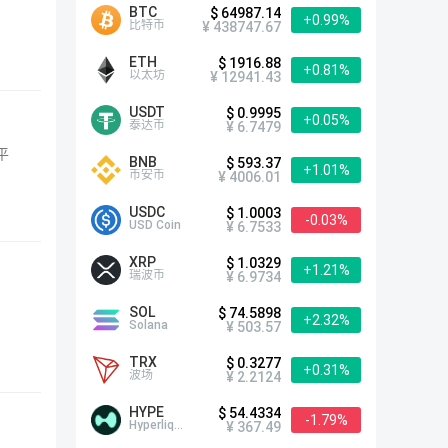
BTC
$ 64987.14
+0.99%
比特币
¥ 438747.67
ETH
$ 1916.88
+0.81%
以太坊
¥ 12941.43
USDT
$ 0.9995
+0.05%
泰达币
¥ 6.7479
平
BNB
$ 593.37
+1.01%
币安币
¥ 4006.01
USDC
$ 1.0003
-0.03%
USD Coin
¥ 6.7533
XRP
$ 1.0329
+1.21%
瑞波币
¥ 6.9734
SOL
$ 74.5898
+2.32%
Solana
¥ 503.57
TRX
$ 0.3277
+0.31%
波场
¥ 2.2124
HYPE
$ 54.4334
-1.79%
Hyperliquid
¥ 367.49