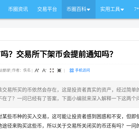
币圈资讯
交易平台
币圈百科
实用工具
7
有吗？交易所下架币会提前通知吗？
站整理
| 作者：佚名
|
|
手机访问
该交易所买的币依然会存在，这是投资者真实的资产，经过简单
不在了？一问已经有了答案，下面小编就来深入解释一下这两个
对某些币种的买入交易，这可能让投资者感到困惑和不安，但即
他途径来购买这些币，所以关于交易所关闭买的币还有吗？一问