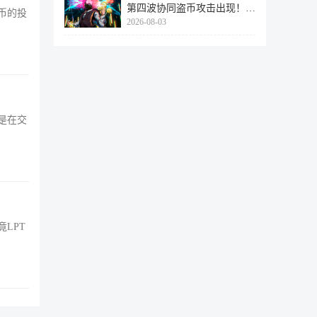
第四波协同盗币攻击出现！
币的投
2026-08-03
462个
是在交
竟LPT