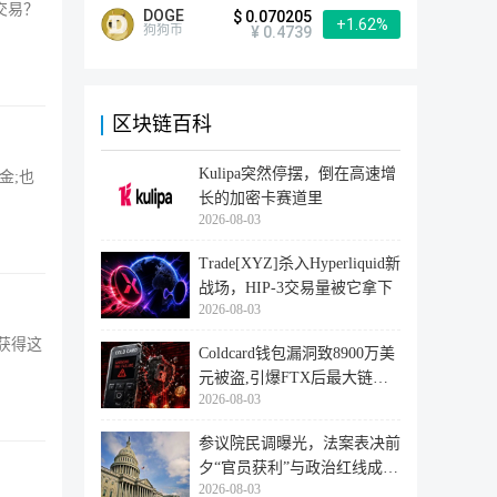
交易？
DOGE
$ 0.070205
+1.62%
狗狗币
¥ 0.4739
区块链百科
Kulipa突然停摆，倒在高速增
入金;也
长的加密卡赛道里
2026-08-03
Trade[XYZ]杀入Hyperliquid新
战场，HIP-3交易量被它拿下
2026-08-03
获得这
Coldcard钱包漏洞致8900万美
元被盗,引爆FTX后最大链上
2026-08-03
迁移潮
参议院民调曝光，法案表决前
夕“官员获利”与政治红线成最
2026-08-03
大