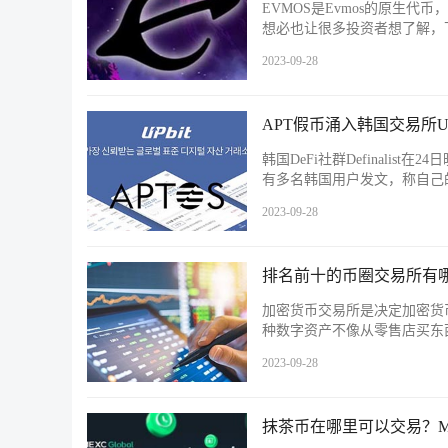
EVMOS是Evmos的原生
想必也让很多投资者想了解，
2023-09-28
APT假币涌入韩国交易所U
韩国DeFi社群Definalist
有多名韩国用户发文，称自己
2023-09-28
排名前十的币圈交易所有哪些
加密货币交易所是决定加密货
种数字资产不像从零售店买东
2023-09-28
抹茶币在哪里可以交易？