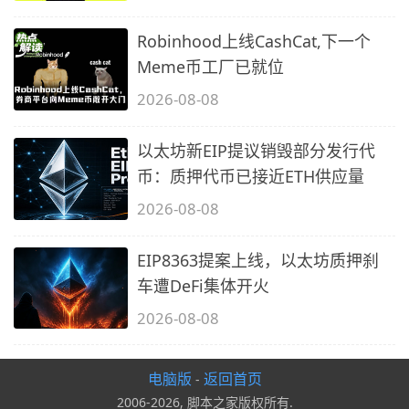
Robinhood上线CashCat,下一个
Meme币工厂已就位
2026-08-08
以太坊新EIP提议销毁部分发行代
币：质押代币已接近ETH供应量
2026-08-08
EIP8363提案上线，以太坊质押刹
车遭DeFi集体开火
2026-08-08
电脑版
返回首页
-
2006-2026, 脚本之家版权所有.