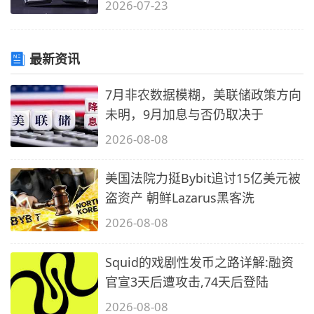
2026-07-23
最新资讯
2
7月非农数据模糊，美联储政策方向
未明，9月加息与否仍取决于
2026-08-08
美国法院力挺Bybit追讨15亿美元被
盗资产 朝鲜Lazarus黑客洗
2026-08-08
Squid的戏剧性发币之路详解:融资
官宣3天后遭攻击,74天后登陆
2026-08-08