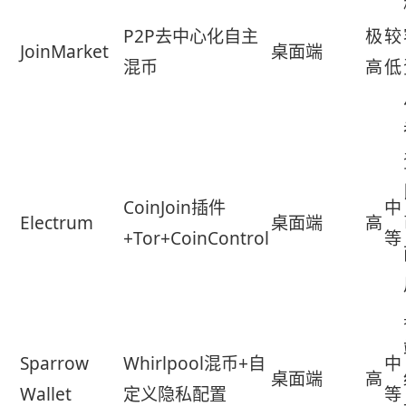
P2P去中心化自主
极
较
JoinMarket
桌面端
混币
高
低
CoinJoin插件
中
Electrum
桌面端
高
+Tor+CoinControl
等
Sparrow
Whirlpool混币+自
中
桌面端
高
Wallet
定义隐私配置
等