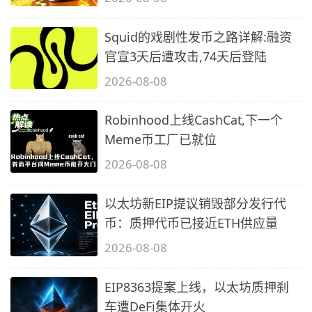
Squid的戏剧性发币之路详解:融资
官宣3天后遭攻击,74天后登陆
2026-08-08
Robinhood上线CashCat,下一个
Meme币工厂已就位
2026-08-08
以太坊新EIP提议销毁部分发行代
币：质押代币已接近ETH供应量
2026-08-08
EIP8363提案上线，以太坊质押刹
车遭DeFi集体开火