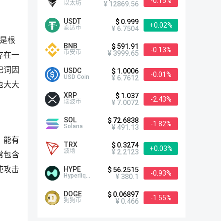
-0.15%
以太坊
¥ 12869.56
USDT
$ 0.999
+0.02%
泰达币
¥ 6.7504
而是根
BNB
$ 591.91
-0.13%
币安币
¥ 3999.65
存在一
记词因
USDC
$ 1.0006
-0.01%
USD Coin
¥ 6.7612
也大大
XRP
$ 1.037
-2.43%
瑞波币
¥ 7.0072
SOL
$ 72.6838
-1.82%
Solana
¥ 491.13
，能有
TRX
$ 0.3274
+0.03%
波场
¥ 2.2123
常包含
HYPE
使攻击
$ 56.2515
-0.93%
Hyperliquid
¥ 380.1
DOGE
$ 0.06897
-1.55%
狗狗币
¥ 0.466