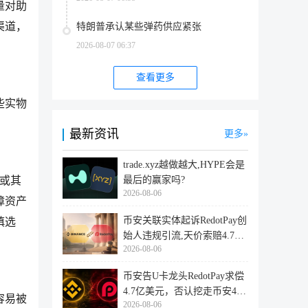
量对助
渠道，
特朗普承认某些弹药供应紧张
2026-08-07 06:37
查看更多
些实物
最新资讯
更多
trade.xyz越做越大,HYPE会是
最后的赢家吗?
盘或其
2026-08-06
障资产
币安关联实体起诉RedotPay创
慎选
始人违规引流,天价索赔4.728
2026-08-06
亿美
币安告U卡龙头RedotPay求偿
4.7亿美元，否认挖走币安47
容易被
2026-08-06
万用户