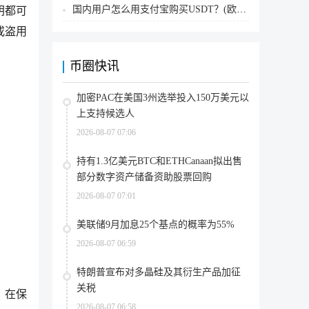
国内用户怎么用支付宝购买USDT？(欧易交易所为例)
钥都可
或盗用
币圈快讯
加密PAC在美国3州选举投入150万美元以
上支持候选人
2026-08-07 07:06
持有1.3亿美元BTC和ETHCanaan拟出售
部分数字资产储备资助股票回购
2026-08-07 07:01
美联储9月加息25个基点的概率为55%
2026-08-07 06:59
特朗普宣布对多晶硅及其衍生产品加征
关税
。在保
2026-08-07 06:58