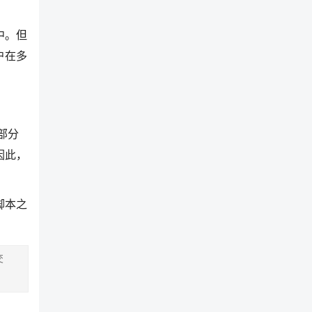
中。但
户在多
部分
因此，
脚本之
交