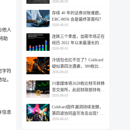
2026-08-03
存续 40 年的证券对账难题，
ERC-8056 会是最终答案吗？
2026-08-03
与他人
连跌三个季度，加密市场正在
将助
经历 2022 年以来最漫长的退
2026-08-03
潮
冷钱包也扛不住了？Coldcard
疑似第四次遇袭，389枚比特
密字符
2026-08-03
币失
地址。
川普媒体将2628枚比特币转移
至交易所，此前财政部持有的
2026-08-03
比特
Coldcard固件漏洞持续发酵，
许信息
第四波协同盗币攻击出现！
2026-08-03
462个