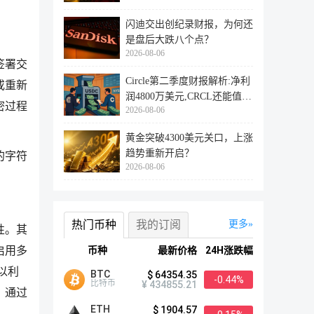
闪迪交出创纪录财报，为何还
是盘后大跌八个点？
2026-08-06
签署交
Circle第二季度财报解析:净利
或重新
润4800万美元,CRCL还能值得
密过程
2026-08-06
投资
黄金突破4300美元关口，上涨
趋势重新开启？
的字符
2026-08-06
热门币种
我的订阅
更多
性。其
币种
最新价格
24H涨跌幅
启用多
以利
BTC
$ 64354.35
-0.44%
比特币
¥ 434855.21
。通过
ETH
$ 1904.57