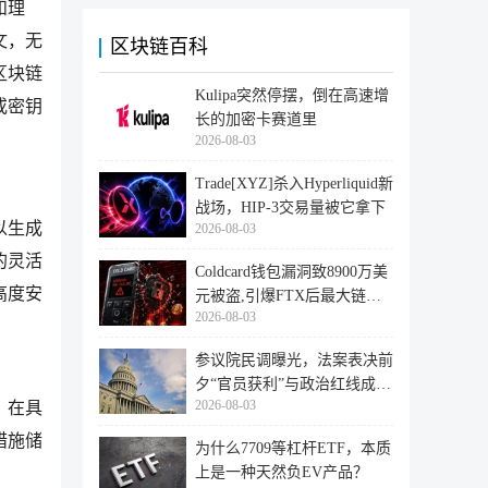
和理
文，无
区块链百科
区块链
Kulipa突然停摆，倒在高速增
或密钥
长的加密卡赛道里
2026-08-03
Trade[XYZ]杀入Hyperliquid新
战场，HIP-3交易量被它拿下
以生成
2026-08-03
的灵活
Coldcard钱包漏洞致8900万美
高度安
元被盗,引爆FTX后最大链上
2026-08-03
迁移潮
参议院民调曝光，法案表决前
夕“官员获利”与政治红线成最
2026-08-03
。在具
大
措施储
为什么7709等杠杆ETF，本质
上是一种天然负EV产品？