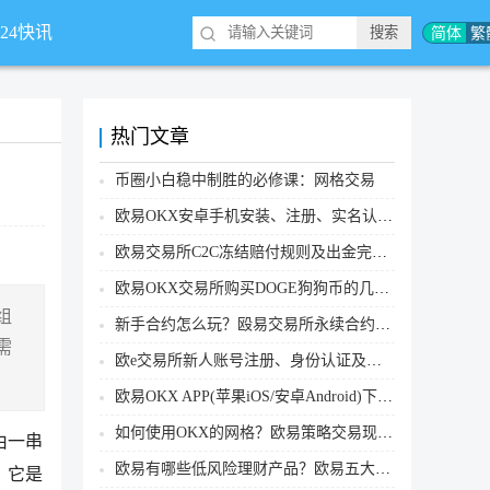
简体
繁
*24快讯
热门文章
币圈小白稳中制胜的必修课：网格交易
欧易OKX安卓手机安装、注册、实名认证、买币转账新手实操教程
欧易交易所C2C冻结赔付规则及出金完整流程
欧易OKX交易所购买DOGE狗狗币的几个方式汇总
组
新手合约怎么玩？殴易交易所永续合约操作步骤教程(APP/Web端)
需
欧e交易所新人账号注册、身份认证及安全设置教程
欧易OKX APP(苹果iOS/安卓Android)下载图文教程
如何使用OKX的网格？欧易策略交易现货网格新手操作流程
由一串
欧易有哪些低风险理财产品？欧易五大低风险理财产品详细介绍
，它是