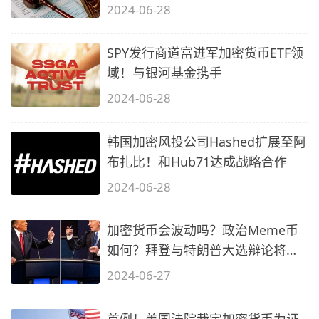
2024-06-28
SPY发行商道富进军加密货币ETF领
域！与银河基金携手
2024-06-28
韩国加密风投公司Hashed扩展至阿
布扎比！和Hub71达成战略合作
2024-06-28
加密货币会波动吗？政治Meme币
如何？拜登与特朗普大选辩论将
至！
2024-06-27
首例！美国法院裁定加密货币为证