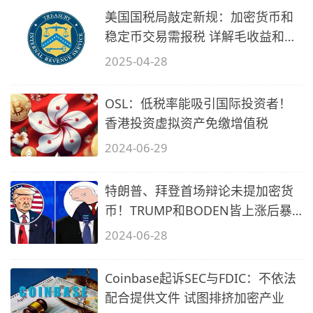
美国国税局敲定新规：加密货币和
稳定币交易需报税 详解毛收益和基
础报
2025-04-28
OSL：低税率能吸引国际投资者！
香港投资虚拟资产免缴增值税
2024-06-29
特朗普、拜登首场辩论未提加密货
币！TRUMP和BODEN皆上涨后暴
跌
2024-06-28
Coinbase起诉SEC与FDIC：不依法
配合提供文件 试图排挤加密产业