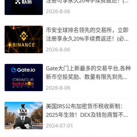
注册可享永久20%手续费返还！(必
备1)
2026-8-06
币安全球排名领先的交易所，立即
注册享永久20%手续费返还！(必备
2)
2026-8-06
Gate大门上新最多的交易平台,各种
新币空投奖励、数量有限先到先
得…
2026-8-06
美国IRS公布加密货币税收新制：
2025年生效！DEX及钱包商暂不纳
管
2024-07-01