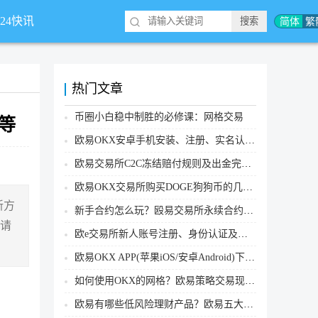
简体
繁
*24快讯
热门文章
币圈小白稳中制胜的必修课：网格交易
n等
欧易OKX安卓手机安装、注册、实名认证、买币转账新手实操教程
欧易交易所C2C冻结赔付规则及出金完整流程
欧易OKX交易所购买DOGE狗狗币的几个方式汇总
新方
新手合约怎么玩？殴易交易所永续合约操作步骤教程(APP/Web端)
讯请
欧e交易所新人账号注册、身份认证及安全设置教程
欧易OKX APP(苹果iOS/安卓Android)下载图文教程
如何使用OKX的网格？欧易策略交易现货网格新手操作流程
欧易有哪些低风险理财产品？欧易五大低风险理财产品详细介绍