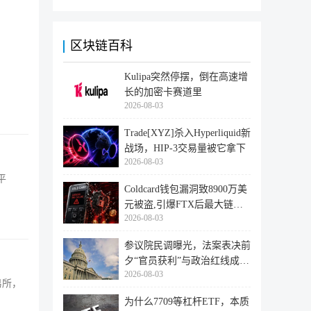
区块链百科
Kulipa突然停摆，倒在高速增
长的加密卡赛道里
2026-08-03
Trade[XYZ]杀入Hyperliquid新
战场，HIP-3交易量被它拿下
2026-08-03
平
Coldcard钱包漏洞致8900万美
元被盗,引爆FTX后最大链上
2026-08-03
迁移潮
参议院民调曝光，法案表决前
夕“官员获利”与政治红线成最
2026-08-03
大
易所，
为什么7709等杠杆ETF，本质