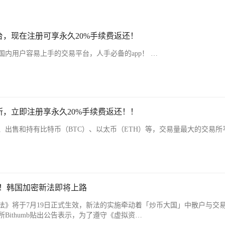
，现在注册可享永久20%手续费返还！
内用户容易上手的交易平台，人手必备的app！ …
，立即注册享永久20%手续费返还！！
、出售和持有比特币（BTC）、以太币（ETH）等，交易量最大的交易所
条款！韩国加密新法即将上路
法》将于7月19日正式生效，新法的实施牵动着「炒币大国」中散户与交
Bithumb贴出公告表示，为了遵守《虚拟资…