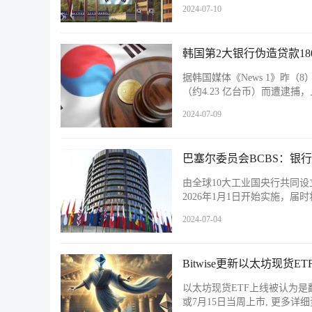
2024-07-10
韩国第2大银行伪造贷款1
据韩国媒体《News 1》昨
（约4.23 亿台币）而遭逮
2024-07-09
巴塞尔委员会BCBS：银行
由全球10大工业国央行共同设
2026年1月1日开始实施，届
2024-07-04
Bitwise更新以太坊现货
以太坊现货ETF上线被认为是翻
或7月15日当周上市, 更多详