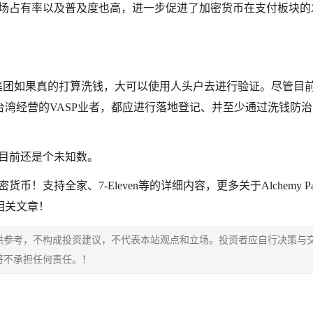
y的市场占有率以及普及度也高，进一步促进了加密货币在支付板块的
是诈 骗集团如果真的打算洗钱，大可以使用人头户去进行验证。尽管目
湾经营的VASP业者，都应进行落地登记、并至少通过洗钱防治
上，目前还是个未知数。
货币！支持全家、7-Eleven等的详细内容，更多关于Alchemy P
相关文章！
供参考，不构成投资建议，不代表本站观点和立场。投资者应自行决策与
将不承担任何责任。！