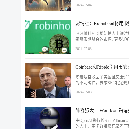
2024-07-04
彭博社：Robinhood将用
《彭博社》引援知情人士说法指出，
密货币期货合约市场, 更多详
2024-07-03
Coinbase和Ripple
随着法官驳回了美国证交会(SEC
的不明确性，要求SEC制定
2024-07-03
阵容强大！ Worldcoi
由OpenAI执行长Sam Altma
的人士，更多详细资讯请看下