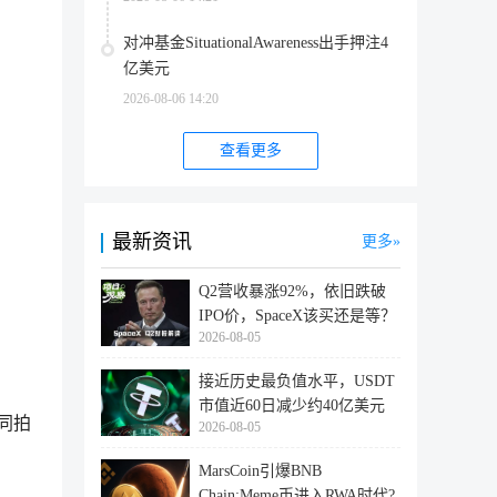
对冲基金SituationalAwareness出手押注4
亿美元
2026-08-06 14:20
查看更多
最新资讯
更多
Q2营收暴涨92%，依旧跌破
IPO价，SpaceX该买还是等？
2026-08-05
接近历史最负值水平，USDT
市值近60日减少约40亿美元
同拍
2026-08-05
MarsCoin引爆BNB
Chain:Meme币进入RWA时代?