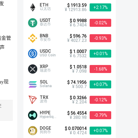
发
ETH
$ 1913.59
+2.17%
以太坊
¥ 12913.86
USDT
$ 0.9988
-0.02%
泰达币
¥ 6.7404
BNB
$ 596.76
前金管
-0.93%
币安币
¥ 4027.23
声
USDC
$ 1.0007
+0.01%
USD Coin
¥ 6.7532
XRP
$ 1.0518
-1.68%
瑞波币
¥ 7.098
ay现
SOL
$ 74.1956
+0.07%
Solana
¥ 500.7
TRX
$ 0.3266
-0.12%
波场
¥ 2.204
交
HYPE
$ 56.4554
-0.79%
Hyperliquid
¥ 380.98
DOGE
$ 0.070014
+0.07%
狗狗币
¥ 0.4724