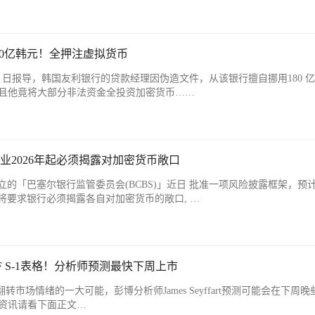
80亿韩元！全押注虚拟货币
（8）日报导，韩国友利银行的贷款经理因伪造文件，从该银行擅自挪用180 
捕，且他竟将大部分非法资金全投资加密货币……
业2026年起必须揭露对加密货币敞口
立的「巴塞尔银行监管委员会(BCBS)」近日 批准一项风险披露框架，预
时将要求银行必须揭露各自对加密货币的敞口, …
ETF S-1表格！分析师预测最快下周上市
转市场情绪的一大可能，彭博分析师James Seyffart预测可能会在下周晚
细资讯请看下面正文…