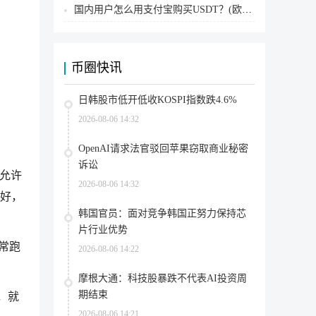
国内用户怎么用支付宝购买USDT？(欧易交易所为例)
币圈快讯
日韩股市低开低收KOSPI指数跌4.6%
2026-08-06 14:32
OpenAI请求法官驳回苹果窃取商业秘密
诉讼
，允许
2026-08-06 14:32
偏好，
韩国官员：面对竞争韩国正努力保持芯
片行业优势
日常跑
2026-08-06 14:22
摩根大通：科技股暴跌不代表AI投资周
期结束
，就
2026-08-06 14:21