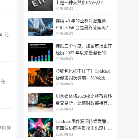
上是一种天然负EV产品？
2026-08-03
存续 40 年的证券对账难题，
ERC-8056 会是最终答案吗？
2026-08-03
亿韩元
连跌三个季度，加密市场正在
经历 2022 年以来最漫长的退
2026-08-03
潮
冷钱包也扛不住了？Coldcard
疑似第四次遇袭，389枚比特
计在
2026-08-03
币失
川普媒体将2628枚比特币转移
至交易所，此前财政部持有的
2026-08-03
比特
Coldcard固件漏洞持续发酵，
些时候
第四波协同盗币攻击出现！
2026-08-03
462个