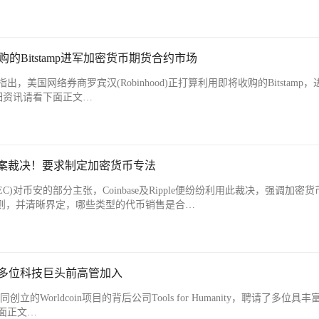
收购的Bitstamp进军加密货币期货合约市场
美国网络券商罗宾汉(Robinhood)正打算利用即将收购的Bitstamp，
细资讯请看下面正文…
引用币安案裁决！要求制定加密货币专法
)对币安的部分主张，Coinbase及Ripple便纷纷利用此裁决，强调加密
规则，并清晰界定，哪些类型的代币销售是合…
n聘请多位科技巨头前高管加入
n共同创立的Worldcoin项目的背后公司Tools for Humanity，聘请了多位具
面正文…