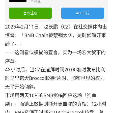
币盲盒！
官网注册
APP下载
2025年2月11日，赵长鹏（CZ）在社交媒体抛出
惊雷：「BNB Chain被禁锢太久，是时候解开束
缚了。」
——这则看似模糊的宣言，实为一场宏大叙事的
序章。
48小时后，当CZ在迪拜时间20:00准时发布比利
时马里诺犬Broccoli的照片时，加密世界的权力
天平开始倾斜。
市场用两天16%的BNB涨幅回应这场「狗血
剧」，而链上数据则撕开更血腥的真相：12小时
内，BNB链涌现过超过100个Broccoli仿盘，总