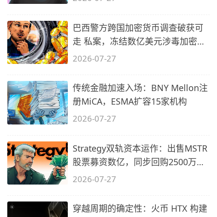
巴西警方跨国加密货币调查破获可
走 私案，冻结数亿美元涉毒加密资
产
2026-07-27
传统金融加速入场：BNY Mellon注
册MiCA，ESMA扩容15家机构
2026-07-27
Strategy双轨资本运作：出售MSTR
股票募资数亿，同步回购2500万美
元STRC
2026-07-27
穿越周期的确定性：火币 HTX 构建