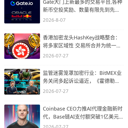
Gate大门上新最多的交易平台,各种
新币空投奖励、数量有限先到先
得…
2026-8-07
香港加密龙头HashKey战略整合：
将多家区域性 交易所合并为统一平
台加速
2026-07-27
监管迷雾笼罩加密行业：BitMEX业
务关闭多起诉讼逼近，《霍德勒文
摘》7
2026-07-27
Coinbase CEO力推AI代理金融新时
代，Base链AI支付额突破1亿美元
大关
2026-07-27