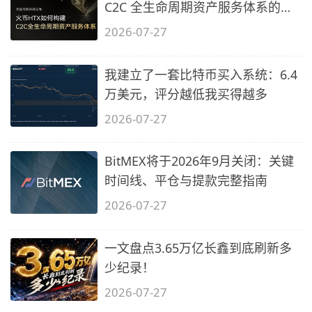
C2C 全生命周期资产服务体系的过
程
2026-07-27
我建立了一套比特币买入系统：6.4
万美元，评分越低我买得越多
2026-07-27
BitMEX将于2026年9月关闭：关键
时间线、平仓与提款完整指南
2026-07-27
一文盘点3.65万亿长鑫到底刷新多
少纪录！
2026-07-27