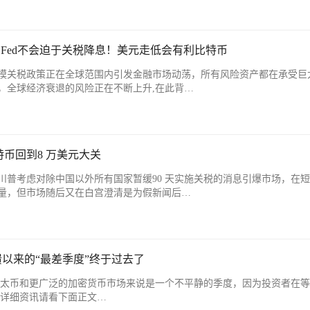
kari：Fed不会迫于关税降息！美元走低会有利比特币
模关税政策正在全球范围内引发金融市场动荡，所有风险资产都在承受巨
，全球经济衰退的风险正在不断上升,在此背…
币回到8 万美元大关
普考虑对除中国以外所有国家暂缓90 天实施关税的消息引爆市场，在短
量，但市场随后又在白宫澄清是为假新闻后…
TX崩溃以来的“最差季度”终于过去了
、以太币和更广泛的加密货币市场来说是一个不平静的季度，因为投资者在
多详细资讯请看下面正文…