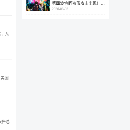
第四波协同盗币攻击出现！
2026-08-03
462个
济，从
并由美国
报告总