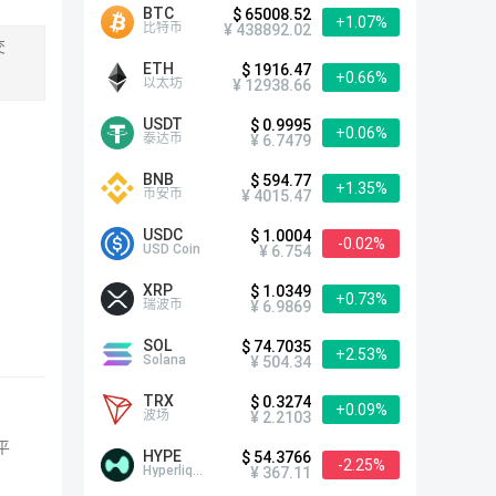
BTC
$ 65008.52
+1.07%
比特币
¥ 438892.02
交
ETH
$ 1916.47
+0.66%
以太坊
¥ 12938.66
USDT
$ 0.9995
+0.06%
泰达币
¥ 6.7479
BNB
$ 594.77
+1.35%
币安币
¥ 4015.47
USDC
$ 1.0004
-0.02%
USD Coin
¥ 6.754
XRP
$ 1.0349
+0.73%
瑞波币
¥ 6.9869
SOL
$ 74.7035
+2.53%
Solana
¥ 504.34
TRX
$ 0.3274
+0.09%
波场
¥ 2.2103
平
HYPE
$ 54.3766
-2.25%
Hyperliquid
¥ 367.11