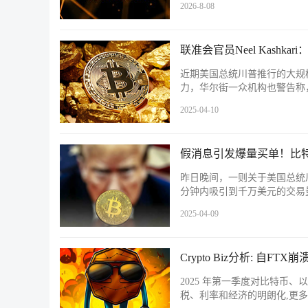
2026-8-08
联准会官员Neel Kash
近期美国总统川普推行的大规
力，华尔街一众机构也警告称
2025-04-10
假消息引发爆量买单！比特
昨日晚间，一则关于美国总统川
分钟内吸引到千万美元的交易
2025-04-09
Crypto Biz分析: 自F
2025 年第一季度对比特币
税、利率和经济的明朗化,更