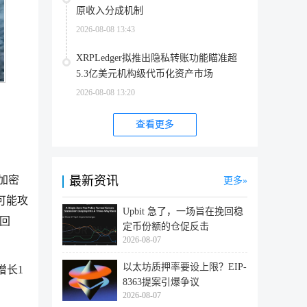
原收入分成机制
2026-08-08 13:43
XRPLedger拟推出隐私转账功能瞄准超
5.3亿美元机构级代币化资产市场
2026-08-08 13:20
查看更多
最新资讯
、加密
更多
可能攻
Upbit 急了，一场旨在挽回稳
回
定币份额的仓促反击
2026-08-07
以太坊质押率要设上限？EIP-
增长1
8363提案引爆争议
2026-08-07