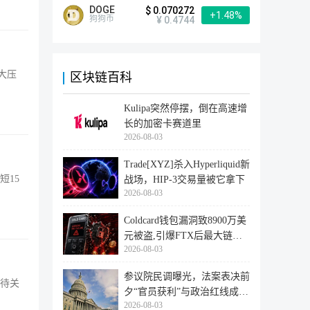
DOGE
$ 0.070272
+1.48%
狗狗币
¥ 0.4744
大压
区块链百科
Kulipa突然停摆，倒在高速增
长的加密卡赛道里
2026-08-03
Trade[XYZ]杀入Hyperliquid新
短15
战场，HIP-3交易量被它拿下
2026-08-03
Coldcard钱包漏洞致8900万美
元被盗,引爆FTX后最大链上
2026-08-03
迁移潮
参议院民调曝光，法案表决前
等待关
夕“官员获利”与政治红线成最
2026-08-03
大