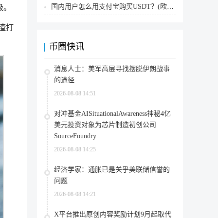
国内用户怎么用支付宝购买USDT？(欧易交易所为例)
级。
及渣打
币圈快讯
消息人士：美军高层寻找摆脱伊朗战事
的途径
2026-08-08 14:51
对冲基金AISituationalAwareness神秘4亿
美元投资对象为芯片制造初创公司
SourceFoundry
2026-08-08 14:25
经济学家：通胀已是关乎美联储信誉的
问题
2026-08-08 14:21
X平台推出原创内容奖励计划9月起取代