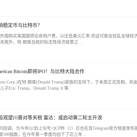
响稳定币与比特币？
对外国购买美国国债征收用户费，以压低美元汇率,但这可能会扰乱全球经
了关税外，特 朗普总统的标志性经济政策之…
can Bitcoin即将IPO！与比特大陆合作
tcoin Corp.)在特 朗普(Donald Trump)家族的支持下，于本周正式亮相，
ic Trump、Donald Trump Jr.等…
美股观望川普对等关税 富达：或启动第二轮主升浪
调，为今年Q1划上句号,QCP昨（1）日也在其Telegram官方频道发布
普500指数，在今年第一季度均创下了近三年…