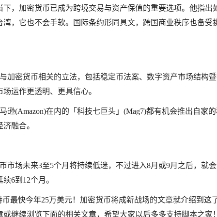
当下，加密货币已成为跨境交易与资产保值的重要选项。他指出
台湾，它也不会手软。国际条约形同具文，跨国商业秩序也备受
加紧推动多项与加密货币相关的立法，包括稳定币法案、数字资产市场结构
市场运作更透明、更具信心。
)、亚马逊(Amazon)在内的「科技七巨头」(Mag7)都有机会推出自家
经济融合。
测，加密货币市场未来3至5个月将持续低迷，不过进入8月或9月之后，就
续6到12个月。
inson：比特币最快今年25万美元！加密货币将成新战场的文章就介绍到这
章或继续浏览下面的相关文章，希望大家以后多多支持脚本之家