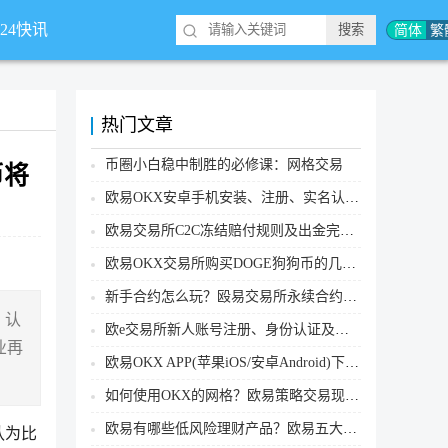
简体
繁
*24快讯
热门文章
币圈小白稳中制胜的必修课：网格交易
币将
欧易OKX安卓手机安装、注册、实名认证、买币转账新手实操教程
欧易交易所C2C冻结赔付规则及出金完整流程
欧易OKX交易所购买DOGE狗狗币的几个方式汇总
新手合约怎么玩？殴易交易所永续合约操作步骤教程(APP/Web端)
，认
欧e交易所新人账号注册、身份认证及安全设置教程
业再
欧易OKX APP(苹果iOS/安卓Android)下载图文教程
如何使用OKX的网格？欧易策略交易现货网格新手操作流程
欧易有哪些低风险理财产品？欧易五大低风险理财产品详细介绍
认为比