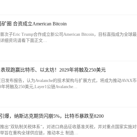
资成立American Bitcoin
次子Eric Trump合作成立新公司American Bitcoin，目标直指成为全球
多详细资讯请看下面正文…
表现跑赢比特币、以太坊！2029年将触及250美元
tered)近日发布报告，认为Avalanche的技术架构与扩展方式，将成为推动AVA
触及250美元,Layer1公链Avalanche…
引爆，纳斯达克期货闪崩5%，比特币暴跌至8200
，推出“双轨制关税体系”，对进口商品征收基准关税，并对重点国家实施对
此举旨在重构全球供应链，推动本土 制造…