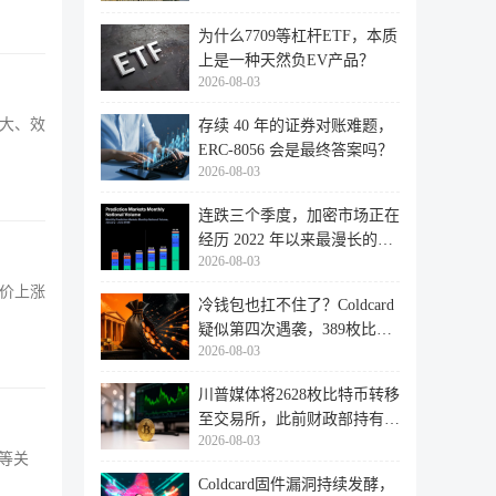
为什么7709等杠杆ETF，本质
上是一种天然负EV产品？
2026-08-03
最大、效
存续 40 年的证券对账难题，
ERC-8056 会是最终答案吗？
2026-08-03
连跌三个季度，加密市场正在
经历 2022 年以来最漫长的退
2026-08-03
潮
X币价上涨
冷钱包也扛不住了？Coldcard
疑似第四次遇袭，389枚比特
2026-08-03
币失
川普媒体将2628枚比特币转移
至交易所，此前财政部持有的
2026-08-03
比特
等关
Coldcard固件漏洞持续发酵，