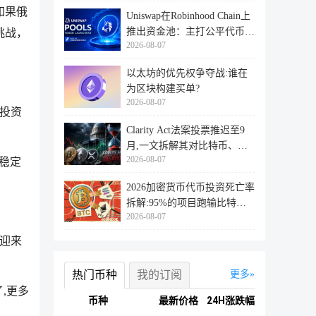
如果俄
Uniswap在Robinhood Chain上
推出资金池：主打公平代币发
挑战，
2026-08-07
行
以太坊的优先权争夺战:谁在
为区块构建买单?
2026-08-07
暨投资
Clarity Act法案投票推迟至9
月,一文拆解其对比特币、以
2026-08-07
太坊
的稳定
2026加密货币代币投资死亡率
拆解:95%的项目跑输比特
2026-08-07
币,73%最
会迎来
热门币种
我的订阅
更多
了,更多
币种
最新价格
24H涨跌幅
！