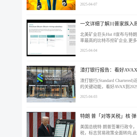
2025-04-07
一文详细了解川普家族入局矿圈 合
北美矿业巨头Hut 8宣布与特朗普
率最高的比特币挖矿企业,更
2025-04-04
渣打银行报告：看好AVAX
渣打银行(Standard Char
的关键动能，看好AVAX到2029年将
2025-04-03
特朗 普「对等关税」核 弹
美国总统特 朗普签署行政令
税，标志贸易政策全面转向,