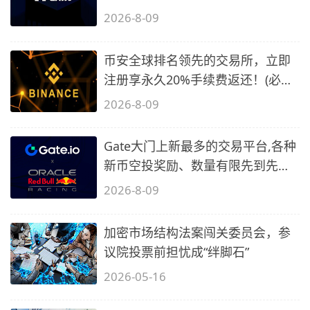
备1)
2026-8-09
币安全球排名领先的交易所，立即
注册享永久20%手续费返还！(必备
2)
2026-8-09
Gate大门上新最多的交易平台,各种
新币空投奖励、数量有限先到先
得…
2026-8-09
加密市场结构法案闯关委员会，参
议院投票前担忧成“绊脚石”
2026-05-16