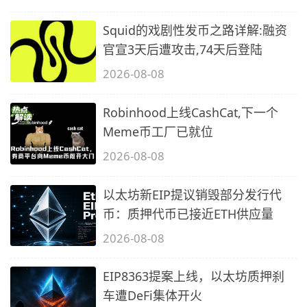
Squid的戏剧性发币之路详解:融资
官宣3天后遭攻击,74天后登陆
2026-08-08
Robinhood上线CashCat,下一个
Meme币工厂已就位
2026-08-08
以太坊新EIP提议销毁部分发行代
币：质押代币已接近ETH供应量
2026-08-08
EIP8363提案上线，以太坊质押刹
车遭DeFi集体开火