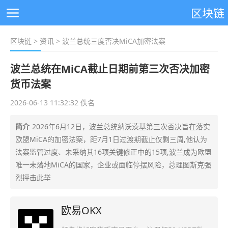
区块链
区块链
>
资讯
> 波兰总统三度否决MiCA加密法案
波兰总统在MiCA截止日期前第三次否决加密
货币法案
2026-06-13 11:32:32 佚名
简介
2026年6月12日，波兰总统纳沃茨基第三次否决旨在落实
欧盟MiCA的加密法案，距7月1日过渡期截止仅剩三周,他认为
法案监管过度、未采纳其16项关键修正中的15项,波兰成为欧盟
唯一未落地MiCA的国家，企业或面临停摆风险，总理图斯克强
烈抨击此举
欧易OKX