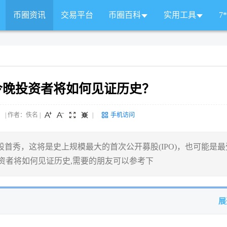
币圈资讯
交易平台
币圈百科
实用工具
7
：今晚投资者将如何见证历史？
 来源： | 作者：佚名
|
|
手机访问
美股首秀，这将是史上规模最大的首次公开募股(IPO)，也可能是最
资者将如何见证历史,需要的朋友可以参考下
展