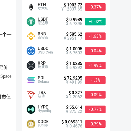
ETH
$ 1902.72
-0.37%
以太坊
¥ 12837.65
USDT
$ 0.9989
+0.02%
泰达币
¥ 6.7395
BNB
$ 585.62
一个一
-1.63%
币安币
¥ 3951.17
USDC
$ 1.0005
-0.04%
USD Coin
¥ 6.7503
XRP
$ 1.0285
-1.99%
瑞波币
定价
¥ 6.9392
ace
SOL
$ 72.9205
-1.3%
Solana
¥ 491.99
TRX
$ 0.327
-0.09%
波场
¥ 2.2062
盘时市值
HYPE
$ 55.614
-0.77%
Hyperliquid
¥ 375.22
DOGE
$ 0.069311
-0.79%
狗狗币
¥ 0.4676