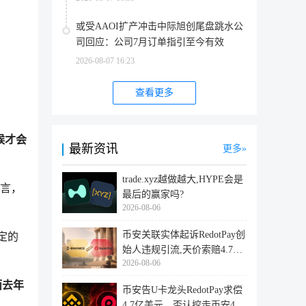
或受AAOI扩产冲击中际旭创尾盘跳水公
司回应：公司7月订单指引至今有效
2026-08-07 16:23
查看更多
候才会
最新资讯
更多
trade.xyz越做越大,HYPE会是
而言，
最后的赢家吗?
2026-08-06
币安关联实体起诉RedotPay创
定的
始人违规引流,天价索赔4.728
2026-08-06
亿美
而去年
币安告U卡龙头RedotPay求偿
4.7亿美元，否认挖走币安47