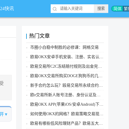
简体
繁
*24快讯
热门文章
币圈小白稳中制胜的必修课：网格交易
欧易OKX安卓手机安装、注册、实名认证、买币转账新手实操教程
欧易交易所C2C冻结赔付规则及出金完整流程
欧易OKX交易所购买DOGE狗狗币的几个方式汇总
受
新手合约怎么玩？殴易交易所永续合约操作步骤教程(APP/Web端)
欧e交易所新人账号注册、身份认证及安全设置教程
欧易OKX APP(苹果iOS/安卓Android)下载图文教程
如何使用OKX的网格？欧易策略交易现货网格新手操作流程
开 ▾
欧易有哪些低风险理财产品？欧易五大低风险理财产品详细介绍