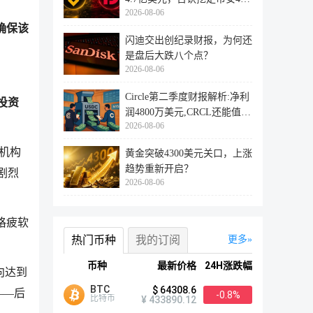
2026-08-06
万用户
确保该
闪迪交出创纪录财报，为何还
是盘后大跌八个点？
2026-08-06
Circle第二季度财报解析:净利
投资
润4800万美元,CRCL还能值得
2026-08-06
投资
机构
黄金突破4300美元关口，上涨
趋势重新开启？
剧烈
2026-08-06
格疲软
热门币种
我的订阅
更多
币种
最新价格
24H涨跌幅
向达到
BTC
$ 64308.6
——后
-0.8%
比特币
¥ 433890.12