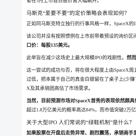
者在5月上市首日股价曾大幅飙升。
马斯克“爱要不要”的定价策略会表现如何？
正如同马斯克特立独行的行事风格一样，SpaceX的
该公司并没有按照惯例在上市前带着预设的询价区
口价：每股135美元。
此举旨在减少这场史上最大规模IPO的戏剧性。
然
这一尝试的成功与否，将在很大程度上由SpaceX周
过低，把本属于自己的真金白银留在了桌子上(少赚了
X及其承销团高估了市场需求。
当然，目前预测市场对SpaceX首秀的表现依然颇具
超过1.8万亿美元的概率高达84%，而市值突破2万
关于大型IPO 人们常说的“绿鞋机制”是什么？
如果股票在开盘后走势异常、剧烈震荡，承销商手里