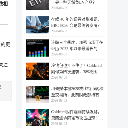
上是一种天然负EV产品？
致相
2026-08-03
存续 40 年的证券对账难题，
股——
ERC-8056 会是最终答案吗？
2026-08-03
连跌三个季度，加密市场正在
生的更
经历 2022 年以来最漫长的退
2026-08-03
潮
关注
冷钱包也扛不住了？Coldcard
疑似第四次遇袭，389枚比特
2026-08-03
币失
交
川普媒体将2628枚比特币转移
至交易所，此前财政部持有的
2026-08-03
比特
Coldcard固件漏洞持续发酵，
第四波协同盗币攻击出现！
2026-08-03
462个