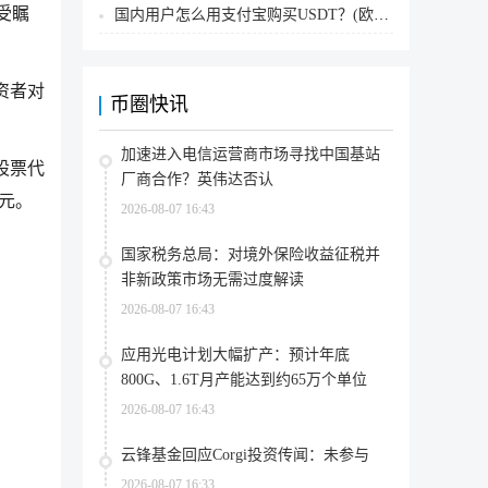
受瞩
国内用户怎么用支付宝购买USDT？(欧易交易所为例)
资者对
币圈快讯
加速进入电信运营商市场寻找中国基站
股票代
厂商合作？英伟达否认
美元。
2026-08-07 16:43
国家税务总局：对境外保险收益征税并
非新政策市场无需过度解读
2026-08-07 16:43
应用光电计划大幅扩产：预计年底
800G、1.6T月产能达到约65万个单位
2026-08-07 16:43
云锋基金回应Corgi投资传闻：未参与
2026-08-07 16:33