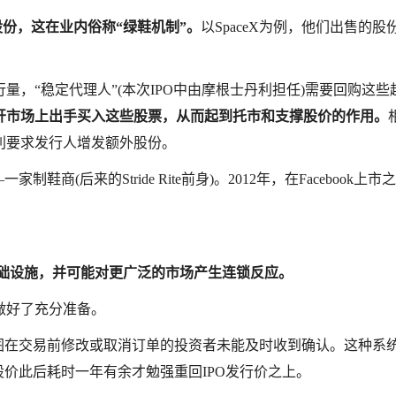
股份，这在业内俗称“绿鞋机制”。
以SpaceX为例，他们出售的股
，“稳定代理人”(本次IPO中由摩根士丹利担任)需要回购这些
开市场上出手买入这些股票，从而起到托市和支撑股价的作用。
利要求发行人增发额外股份。
(后来的Stride Rite前身)。2012年，在Facebook上市
易基础设施，并可能对更广泛的市场产生连锁反应。
做好了充分准备。
分试图在交易前修改或取消订单的投资者未能及时收到确认。这种系
其股价此后耗时一年有余才勉强重回IPO发行价之上。