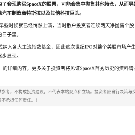
了套现购买SpaceX的股票，可能会集中抛售其他持仓，从而导
动汽车制造商特斯拉以及其他科技巨头。
似乎在本周早些时候就已经悄然上演，当时散户投资者连续两天净抛售个
的日子里。
正式纳入各大主流指数基金，因此这次世纪IPO对整个美股市场产
逐步显现。
？的详细内容，更多关于投资者将见证SpaceX首秀历史的资料请
供参考，不构成投资建议，不代表本站观点和立场。投资者应自行决策与
将不承担任何责任。！