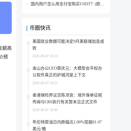
国内用户怎么用支付宝购买USDT？(欧易交易所为例)
币圈快讯
美国就业数据可能决定9月美联储加息成
金额高
败
2026-08-07 19:10
价预
金山办公CEO章庆元：大模型会平权办
公软件真正的护城河是上下文
2026-08-07 18:55
香港保险界议员陈沛良：境外保单征税
传闻与CRS执行有关暂未见正式文件
2026-08-07 18:49
布伦特原油日内跌幅达2.00%现报81.07
美元/桶