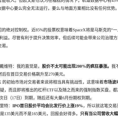
工智能收入。但欧文斯也认为在糟糕的情况下，轨道数据中心有43
数据中心要么完全无法运行，要么与地面方案相比没有任何优势
绝对控制权。近85%的投票权意味着SpaceX将是马斯克的“一
东利益。尽管有利于提升决策效率，但后续可能会带来公司治理方
交易。
·戴维特：我的直觉是，
股价不太可能出现200%的疯狂暴涨。
我
然后在首日交易价格飙升至270美元。
：我认为 SPCX 的初始市场对交易者来说将相当具有挑战性，这意味着
市场波
疑，而且即将推出的杠杆ETF以及随之而来的强制指数买盘，都
次日（17日）到期，随后还有大量6月份期权到期。
·里特：
IPO首日股价平均会比发行价上涨19%
，所以就这笔交易
135美元而不是165美元，回报会好得多。
只有当公司营收大幅