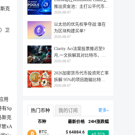
推出资金池：主打公平代币发
马斯克
2026-08-07
行
以太坊的优先权争夺战:谁在
k）卫
为区块构建买单?
2026-08-07
Clarity Act法案投票推迟至9
月,一文拆解其对比特币、以
2026-08-07
太坊
2026加密货币代币投资死亡率
拆解:95%的项目跑输比特
2026-08-07
币,73%最
应用
有Sp
热门币种
我的订阅
更多
马斯克
币种
最新价格
24H涨跌幅
管xA
BTC
$ 64884.6
+0.31%