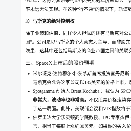
035年，这将为其带来约470亿美元的年度轨道人
率永远无法实现。在这种“行不通”的情况下，轨道
3）马斯克的绝对控制权
除了业绩和估值，同样令人担忧的还有马斯克对公司的
国”。公司是以马斯克的个人意志为主导，而非股
隐患，这其中还包括马斯克的商业帝国之间的关联
三、SpaceX上市后的股价预期
米尔班克·达特穆尔·朴茨茅斯首席投资官丹尼斯
马斯克会允许这家公司以135美元的价格上市，
Spotgamma 创始人 Brent Kochuba 
非常大，波动率也非常高。
不仅股票价格走势存
了这一局面。此外，美联储会议和VIX指数将于
佛罗里达大学沃灵顿商学院教授、IPO专家杰伊
言，相当于每股上涨约30美元。如果你的买入价是