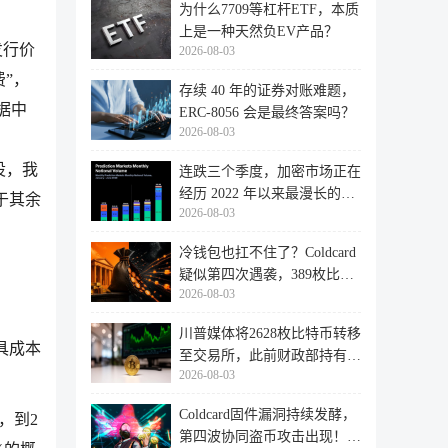
为什么7709等杠杆ETF，本质
上是一种天然负EV产品？
发行价
2026-08-03
费”，
存续 40 年的证券对账难题，
据中
ERC-8056 会是最终答案吗？
2026-08-03
设，我
连跌三个季度，加密市场正在
经历 2022 年以来最漫长的退
于其余
2026-08-03
潮
冷钱包也扛不住了？Coldcard
疑似第四次遇袭，389枚比特
2026-08-03
币失
川普媒体将2628枚比特币转移
具成本
至交易所，此前财政部持有的
2026-08-03
比特
Coldcard固件漏洞持续发酵，
，到2
第四波协同盗币攻击出现！