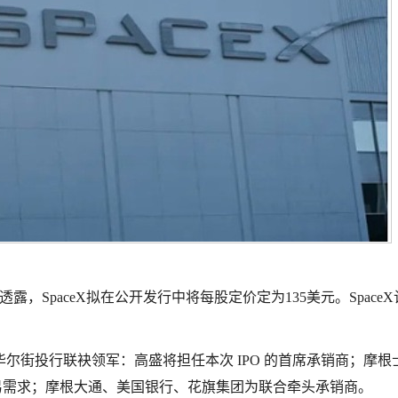
士透露，SpaceX拟在公开发行中将每股定价定为135美元。Space
成，五大华尔街投行联袂领军：高盛将担任本次 IPO 的首席承销商；摩
散户的交易需求；摩根大通、美国银行、花旗集团为联合牵头承销商。