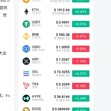
斯的Co
比特币
¥ 437912.65
够提供
ETH
$ 1912.64
+0.43%
以太坊
¥ 12908.59
。然
USDT
$ 0.9991
+0.03%
泰达币
¥ 6.743
BNB
$ 590.38
-0.47%
币安币
¥ 3984.53
USDC
$ 1.0005
-0.03%
USD Coin
¥ 6.7524
三大业
XRP
$ 1.0347
-1.19%
瑞波币
¥ 6.9832
SOL
$ 73.5255
+0.37%
Solana
¥ 496.23
TRX
$ 0.3269
-0.18%
波场
¥ 2.2062
。Fo
HYPE
$ 56.8144
+2.44%
Hyperliquid
¥ 383.44
DOGE
$ 0.069659
+0.83%