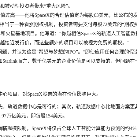
和被动型投资者带来“重大风险”。
O估值过高——他将SpaceX的合理估值定为每股63美元，比公布的
际上相当于一种看涨期权机制，投资者需要支付每股72美元的“期权
心和火星基地项目。他写道：“你越相信SpaceX的轨道人工智能数
越接近发行价，而这些额外的项目可以被视为免费的期权。”
值问题，并认为这是“希望与梦想的IPO”。“即使应用任何合理的假
Starlink而言，数千亿美元的企业价值是可以支持的，但问题在
中心项目，对SpaceX股票的潜在价值影响巨大。
：首先，轨道数据中心是可行的；其次，轨道数据中心比地面方案更
.97万亿美元，即每股154美元。
规模限制，SpaceX将仅占全球人工智能计算能力预测的约4%