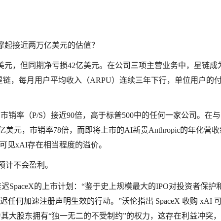
否撑起接近两万亿美元的估值？
47亿美元，但同期净亏损42亿美元。在公司三项主营业务中，星链成
是星链，每月用户平均收入（ARPU）连续三年下行，单位用户的
市销率（P/S）接近90倍，高于标普500中的任何一家公司。在与Sp
美元，市销率78倍，而即将上市的AI新贵Anthropic的年化营收约
可见xAI存在相当程度的溢价。
内预计不会盈利。
迟SpaceX的上市计划：“鉴于史上规模最大的IPO对投资者保护
加速注册声明生效的行动。”沃伦指出 SpaceX 收购 xAI 
为其大股东拥有“独一无二的不受制约”的权力，这存在利益冲突