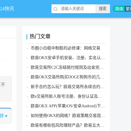
简体
繁
*24快讯
热门文章
币圈小白稳中制胜的必修课：网格交易
欧易OKX安卓手机安装、注册、实名认证、买币转账新手实操教程
欧易交易所C2C冻结赔付规则及出金完整流程
欧易OKX交易所购买DOGE狗狗币的几个方式汇总
应不
新手合约怎么玩？殴易交易所永续合约操作步骤教程(APP/Web端)
欧e交易所新人账号注册、身份认证及安全设置教程
欧易OKX APP(苹果iOS/安卓Android)下载图文教程
如何使用OKX的网格？欧易策略交易现货网格新手操作流程
开 ▾
欧易有哪些低风险理财产品？欧易五大低风险理财产品详细介绍