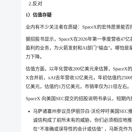
2.反对
1）估值存疑
业内有不少关注者在质疑：SpaceX的宏伟愿景能
据招股书显示，SpaceX在2026年第一季度营收
盈利的业务，为火箭发射和AI部门“输血”。哪怕
力下降。
估值方面，以年化营收200亿美元来估算，SpaceX的
X合并前，xAI去年营收32亿美元，年初估值约2500亿
亿美元，估值约1万亿美元，市销率仅为21倍左右。
SpaceX 向美国SEC提交的招股说明书承认，短期
马萨诸塞州参议员伊丽莎白·沃伦呼吁美国SEC推
诚信构成了前所未有的威胁，你们必须相应地推迟任何
在“不准确或误导性的会计或估值” ，马斯克作