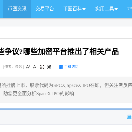
币圈资讯
交易平台
币圈百科
实用工具
7
:有哪些争议?哪些加密平台推出了相关产品
 来源： | 作者：佚名
|
|
手机访问
交易所挂牌上市，股票代码为SPCX,SpaceX IPO在即，但关注者反
您更全面分析SpaceX IPO的影响
展