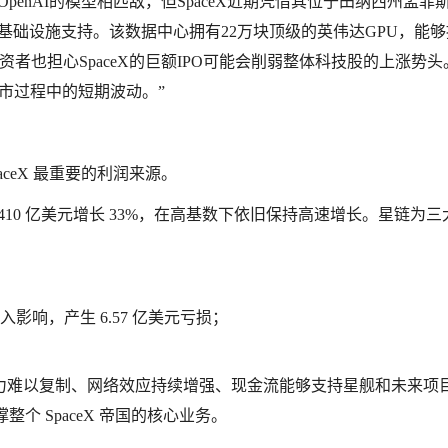
c和OpenAI的模型相匹敌，但SpaceX近期凭借其位于田纳西州孟菲
供了基础设施支持。该数据中心拥有22万块顶级的英伟达GPU，能
者也担心SpaceX的巨额IPO可能会削弱整体科技股的上涨势头
市过程中的短期波动。”
ceX 最重要的利润来源。
24 年的 1410 亿美元增长 33%，在高基数下依旧保持高速增长。星链为
；
影响，产生 6.57 亿美元亏损；
力难以复制、网络效应持续增强、现金流能够支持星舰和未来项目
撑整个 SpaceX 帝国的核心业务。