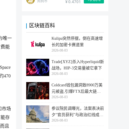
狗狗币
¥ 0.4701
区块链百科
为唯一
Kulipa突然停摆，倒在高速增
长的加密卡赛道里
付费能
2026-08-03
Trade[XYZ]杀入Hyperliquid新
ace
战场，HIP-3交易量被它拿下
2026-08-03
470
Coldcard钱包漏洞致8900万美
元被盗,引爆FTX后最大链上
2026-08-03
迁移潮
和市场
参议院民调曝光，法案表决前
夕“官员获利”与政治红线成最
可能存
2026-08-03
大
，而且