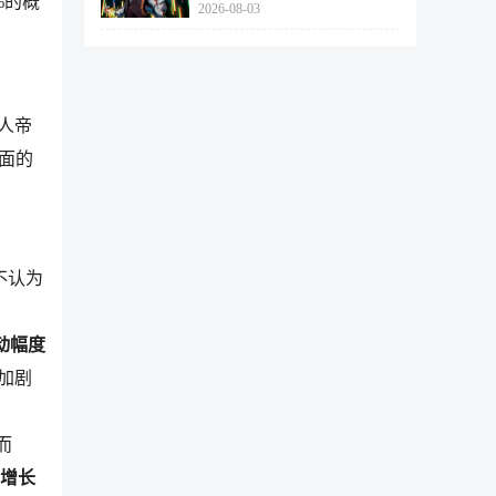
%的概
2026-08-03
462个
。
人帝
面的
不认为
动幅度
加剧
而
增长