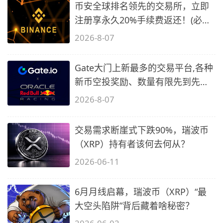
币安全球排名领先的交易所，立即
注册享永久20%手续费返还！(必备
2)
2026-8-07
Gate大门上新最多的交易平台,各种
新币空投奖励、数量有限先到先
得…
2026-8-07
交易需求断崖式下跌90%，瑞波币
（XRP）持有者该何去何从？
2026-06-11
6月月线启幕，瑞波币（XRP）“最
大空头陷阱”背后藏着啥秘密？