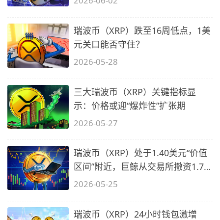
2026-06-02
瑞波币（XRP）跌至16周低点，1美
元关口能否守住？
2026-05-28
三大瑞波币（XRP）关键指标显
示：价格或迎“爆炸性”扩张期
2026-05-27
瑞波币（XRP）处于1.40美元“价值
区间”附近，巨鲸从交易所撤资1.7
亿美
2026-05-25
瑞波币（XRP）24小时钱包激增