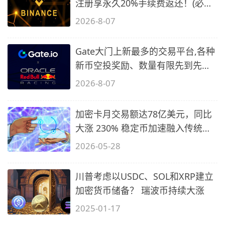
注册享永久20%手续费返还！(必备
2)
2026-8-07
Gate大门上新最多的交易平台,各种
新币空投奖励、数量有限先到先
得…
2026-8-07
加密卡月交易额达78亿美元，同比
大涨 230% 稳定币加速融入传统支
付
2026-05-28
川普考虑以USDC、SOL和XRP建立
加密货币储备？ 瑞波币持续大涨
2025-01-17