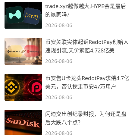
trade.xyz越做越大,HYPE会是最后
的赢家吗?
2026-08-06
币安关联实体起诉RedotPay创始人
违规引流,天价索赔4.728亿美
2026-08-06
币安告U卡龙头RedotPay求偿4.7亿
美元，否认挖走币安47万用户
2026-08-06
闪迪交出创纪录财报，为何还是盘
后大跌八个点？
2026-08-06