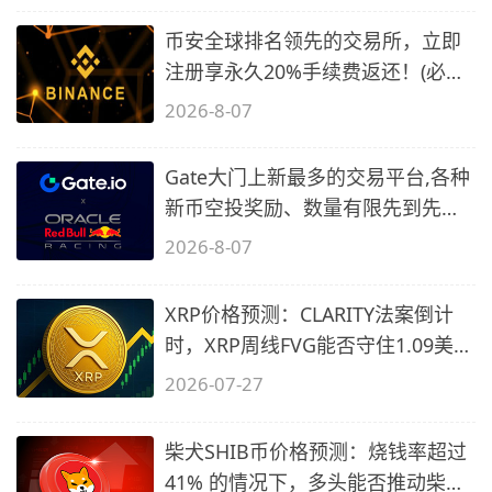
币安全球排名领先的交易所，立即
注册享永久20%手续费返还！(必备
2)
2026-8-07
Gate大门上新最多的交易平台,各种
新币空投奖励、数量有限先到先
得…
2026-8-07
XRP价格预测：CLARITY法案倒计
时，XRP周线FVG能否守住1.09美元
关口？
2026-07-27
柴犬SHIB币价格预测：烧钱率超过
41% 的情况下，多头能否推动柴犬