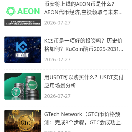
币安将上线的AEON币是什么?
AEON代币经济,空投领取与未来价
格预测
2026-07-27
KCS币是一项好的投资吗？历史价
格如何？KuCoin酷币2025-2031年
价格预测
2026-07-27
用USDT可以购买什么？USDT支付
应用场景分析
2026-07-27
GTech Network（GTC)币价格预
测：完成8个步骤，GTC会成功上市
吗？