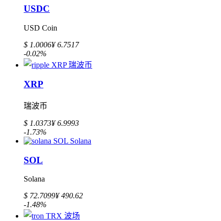
USDC
USD Coin
$ 1.0006
¥ 6.7517
-0.02%
XRP
瑞波币
$ 1.0373
¥ 6.9993
-1.73%
SOL
Solana
$ 72.7099
¥ 490.62
-1.48%