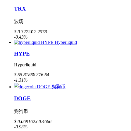
TRX
波场
$ 0.3272
¥ 2.2078
-0.43%
HYPE
Hyperliquid
$ 55.8186
¥ 376.64
-1.31%
DOGE
狗狗币
$ 0.069162
¥ 0.4666
-0.93%