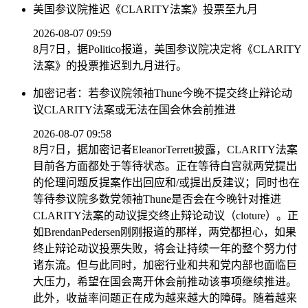
美国参议院推迟《CLARITY法案》投票至九月
2026-08-07 09:59
8月7日，据Politico报道，美国参议院决定将《CLARITY
法案》的投票推迟到九月进行。
加密记者：若参议院领袖Thune今晚不提交终止辩论动
议CLARITY法案或无法在国会休会前推进
2026-08-07 09:58
8月7日，据加密记者EleanorTerrett披露，CLARITY法案
目前各方面都处于等待状态。正在等待白宫就两党提出
的伦理问题反提案作出回应和/或提出反建议；同时也在
等待参议院多数党领袖Thune是否会在今晚针对推进
CLARITY法案的动议提交终止辩论动议（cloture）。正
如BrendanPedersen刚刚报道的那样，两党都担心，如果
终止辩论动议投票失败，将会让持续一年的整个努力付
诸东流。但与此同时，加密行业和共和党内部也面临巨
大压力，希望在国会离开休会前推动该事项继续推进。
此外，收益率问题正在成为越来越大的障碍。随着越来