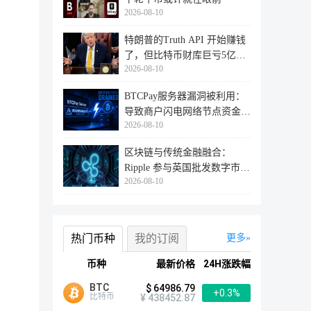
2026-08-10
特朗普的Truth API 开始赚钱
了，但比特币财库巨亏5亿美
2026-08-10
元
BTCPay服务器漏洞被利用：
导致商户闪电网络节点资金耗
2026-08-10
尽
区块链与传统金融融合：
Ripple 参与英国批发数字市场
2026-08-10
建设，X
热门币种
我的订阅
更多
币种
最新价格
24H涨跌幅
BTC
$ 64986.79
+0.3%
比特币
¥ 438452.87