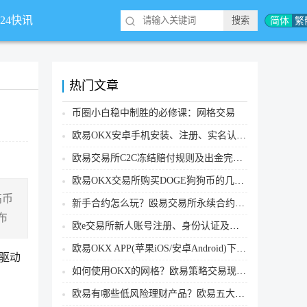
简体
繁
*24快讯
热门文章
币圈小白稳中制胜的必修课：网格交易
欧易OKX安卓手机安装、注册、实名认证、买币转账新手实操教程
欧易交易所C2C冻结赔付规则及出金完整流程
欧易OKX交易所购买DOGE狗狗币的几个方式汇总
高币
新手合约怎么玩？殴易交易所永续合约操作步骤教程(APP/Web端)
布
欧e交易所新人账号注册、身份认证及安全设置教程
欧易OKX APP(苹果iOS/安卓Android)下载图文教程
 驱动
如何使用OKX的网格？欧易策略交易现货网格新手操作流程
欧易有哪些低风险理财产品？欧易五大低风险理财产品详细介绍