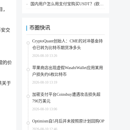
国内用户怎么用支付宝购买USDT？(欧易交易所为例)
目，
币圈快讯
币安交
CryptoQuant创始人：CME的对冲基金持
仓已转为比特币期货净多头
2026-08-10 13:26
偿的价
苹果商店出现虚假WasabiWallet应用某用
户损失约6枚比特币
2026-08-10 13:19
供关于
加密支付平台Coinsbuy遭遇攻击损失超
790万美元
2026-08-10 13:06
Optimism自5月后并未按照原计划回购OP
2026-08-10 12:46