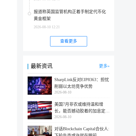
报道称英国监管机构正着手制定代币化
黄金框架
2026-08-10 12:21
查看更多
最新资讯
更多
SharpLink反对EIP8363：担忧
削弱以太坊竞争优势
2026-08-10
美国7月非农或维持温和增
长，能否撼动胶着的加息定
2026-08-10
价？
对话Blockchain Capital合伙人:
下轮牛市或许就在眼前