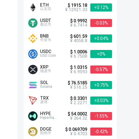
ETH
$ 1915.18
+0.12%
以太坊
¥ 12921.33
USDT
$ 0.9992
-0.03%
泰达币
¥ 6.7414
BNB
$ 601.59
+0.04%
币安币
¥ 4058.8
USDC
$ 1.0006
+0%
USD Coin
¥ 6.7508
XRP
$ 1.0315
-0.57%
瑞波币
¥ 6.9593
SOL
$ 76.5185
+0.75%
Solana
¥ 516.25
TRX
$ 0.3301
+0.03%
波场
¥ 2.2271
HYPE
$ 54.0002
-1.55%
Hyperliquid
¥ 364.32
DOGE
$ 0.069709
-0.42%
狗狗币
¥ 0.4703