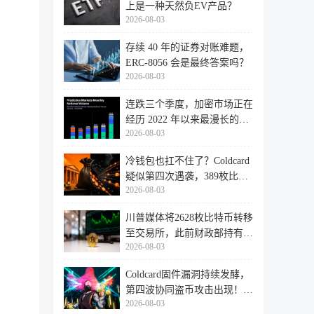
上是一种天然负EV产品？
2026-08-03
存续 40 年的证券对账难题，
ERC-8056 会是最终答案吗？
2026-08-03
连跌三个季度，加密市场正在
经历 2022 年以来最漫长的退
2026-08-03
潮
冷钱包也扛不住了？Coldcard
疑似第四次遇袭，389枚比特
2026-08-03
币失
川普媒体将2628枚比特币转移
至交易所，此前财政部持有的
2026-08-03
比特
Coldcard固件漏洞持续发酵，
第四波协同盗币攻击出现！
2026-08-03
462个