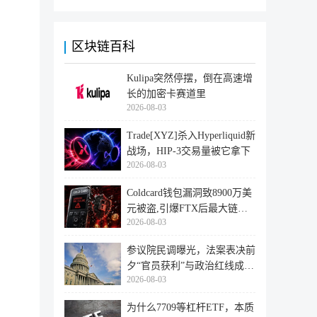
区块链百科
Kulipa突然停摆，倒在高速增
长的加密卡赛道里
2026-08-03
Trade[XYZ]杀入Hyperliquid新
战场，HIP-3交易量被它拿下
2026-08-03
Coldcard钱包漏洞致8900万美
元被盗,引爆FTX后最大链上
2026-08-03
迁移潮
参议院民调曝光，法案表决前
夕“官员获利”与政治红线成最
2026-08-03
大
为什么7709等杠杆ETF，本质