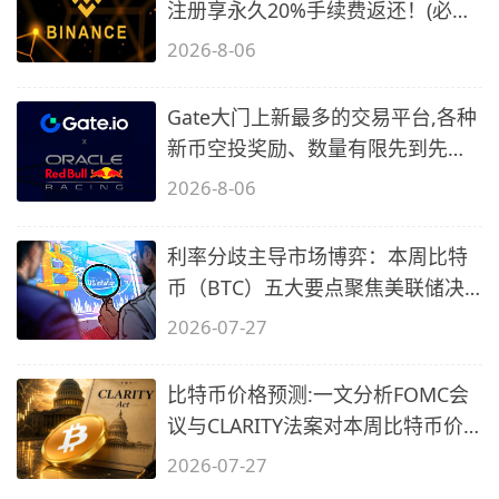
注册享永久20%手续费返还！(必备
2)
2026-8-06
Gate大门上新最多的交易平台,各种
新币空投奖励、数量有限先到先
得…
2026-8-06
利率分歧主导市场博弈：本周比特
币（BTC）五大要点聚焦美联储决
议与多
2026-07-27
比特币价格预测:一文分析FOMC会
议与CLARITY法案对本周比特币价
格影响
2026-07-27