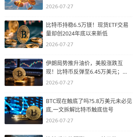
2026-07-27
比特币持稳6.5万镁！现货ETF交易
量却创2024年底以来新低
2026-07-27
伊朗局势推升油价，美股涨跌互
现！比特币反弹至6.45万美元；以
太坊重回
2026-07-27
BTC现在触底了吗?5.8万美元未必见
底,一文拆解比特币触底信号
2026-07-27