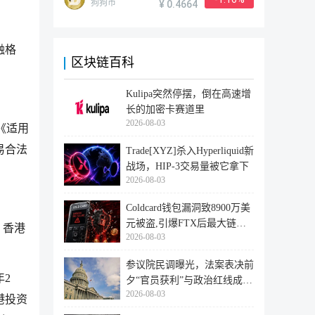
狗狗币
¥ 0.4664
融格
区块链百科
Kulipa突然停摆，倒在高速增
长的加密卡赛道里
2026-08-03
《适用
易合法
Trade[XYZ]杀入Hyperliquid新
战场，HIP-3交易量被它拿下
2026-08-03
Coldcard钱包漏洞致8900万美
元被盗,引爆FTX后最大链上
，香港
2026-08-03
迁移潮
参议院民调曝光，法案表决前
2
夕“官员获利”与政治红线成最
2026-08-03
大
港投资