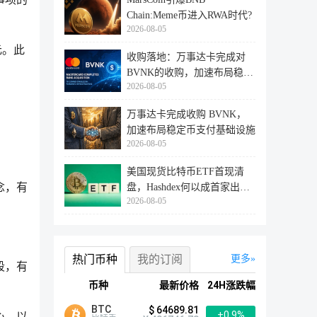
Chain:Meme币进入RWA时代?
2026-08-05
元。此
收购落地：万事达卡完成对
BVNK的收购，加速布局稳定
2026-08-05
币支付赛
万事达卡完成收购 BVNK，
加速布局稳定币支付基础设施
2026-08-05
美国现货比特币ETF首现清
念，有
盘，Hashdex何以成首家出局
2026-08-05
者？
热门币种
我的订阅
更多
段，有
币种
最新价格
24H涨跌幅
BTC
$ 64689.81
+0.9%
心，以