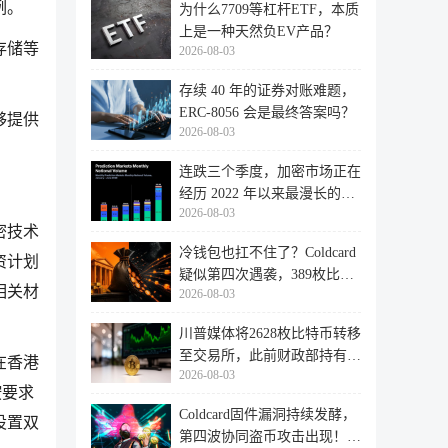
例。
为什么7709等杠杆ETF，本质
上是一种天然负EV产品？
存储等
2026-08-03
存续 40 年的证券对账难题，
ERC-8056 会是最终答案吗？
够提供
2026-08-03
连跌三个季度，加密市场正在
经历 2022 年以来最漫长的退
2026-08-03
潮
密技术
冷钱包也扛不住了？Coldcard
资计划
疑似第四次遇袭，389枚比特
相关材
2026-08-03
币失
川普媒体将2628枚比特币转移
至交易所，此前财政部持有的
在香港
2026-08-03
比特
按要求
Coldcard固件漏洞持续发酵，
设置双
第四波协同盗币攻击出现！