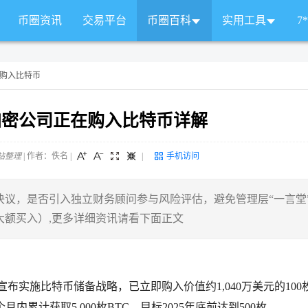
币圈资讯
交易平台
币圈百科
实用工具
7
么购入比特币
加密公司正在购入比特币详解
站整理
| 作者：佚名
|
|
手机访问
议，是否引入独立财务顾问参与风险评估，避免管理层“一言堂
大额买入）,更多详细资讯请看下面正文
5日宣布实施比特币储备战略，已立即购入价值约1,040万美元的100
内累计获取5,000枚BTC，目标2025年底前达到500枚。