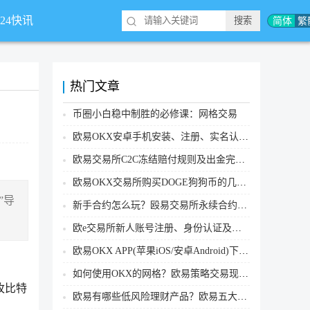
简体
繁
*24快讯
热门文章
币圈小白稳中制胜的必修课：网格交易
欧易OKX安卓手机安装、注册、实名认证、买币转账新手实操教程
欧易交易所C2C冻结赔付规则及出金完整流程
欧易OKX交易所购买DOGE狗狗币的几个方式汇总
”导
新手合约怎么玩？殴易交易所永续合约操作步骤教程(APP/Web端)
欧e交易所新人账号注册、身份认证及安全设置教程
欧易OKX APP(苹果iOS/安卓Android)下载图文教程
如何使用OKX的网格？欧易策略交易现货网格新手操作流程
枚比特
欧易有哪些低风险理财产品？欧易五大低风险理财产品详细介绍