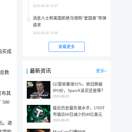
2026-08-06 18:07
消息人士称美国拒绝乌增购“爱国者”导弹
请求
2026-08-06 18:00
查看更多
购买成
最新资讯
更多
使总数
Q2营收暴涨92%，依旧跌破
IPO价，SpaceX该买还是等？
宣布其
2026-08-05
 500
接近历史最负值水平，USDT
市值近60日减少约40亿美元
2026-08-05
港元。进
事项的
MarsCoin引爆BNB