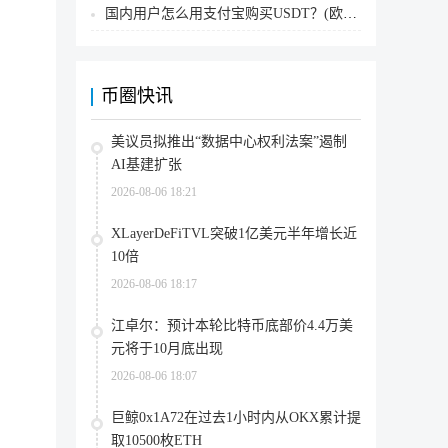
国内用户怎么用支付宝购买USDT？(欧易交易所为例)
币圈快讯
美议员拟推出“数据中心权利法案”遏制
AI基建扩张
2026-08-06 18:21
XLayerDeFiTVL突破1亿美元半年增长近
10倍
2026-08-06 18:17
江卓尔：预计本轮比特币底部价4.4万美
元将于10月底出现
2026-08-06 18:07
巨鲸0x1A72在过去1小时内从OKX累计提
取10500枚ETH