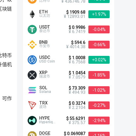
比特币
¥ 436746.78
区块链
ETH
$ 1909.68
+1.97%
以太坊
¥ 12893.01
USDT
$ 0.9986
-0.04%
泰达币
¥ 6.7419
BNB
$ 594.6
-0.66%
币安币
¥ 4014.38
比特币
USDC
$ 1.0008
+0.02%
USD Coin
¥ 6.7568
升值机
XRP
$ 1.0454
-1.85%
瑞波币
¥ 7.0579
SOL
$ 73.309
-1.02%
Solana
¥ 494.93
，可作
TRX
$ 0.3274
-0.27%
波场
¥ 2.2104
HYPE
$ 55.6291
-2.94%
Hyperliquid
¥ 375.57
DOGE
$ 0.069087
-1.16%