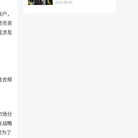
2026-08-03
462个
账户，
货币资
能涉及
性合规
市场分
在战略
是为了