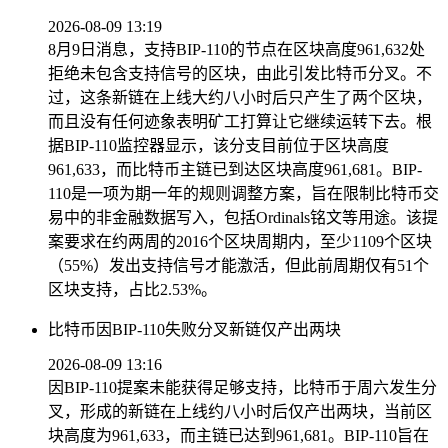
2026-08-09 13:19
8月9日消息，支持BIP-110的节点在区块高度961,632处
拒绝未包含支持信号的区块，由此引发比特币分叉。不
过，这条新链在上线大约八小时后只产生了两个区块，
而且没有任何迹象表明矿工打算让它继续运转下去。根
据BIP-110监控器显示，该分支目前位于区块高度
961,633，而比特币主链已到达区块高度961,681。BIP-
110是一项为期一年的规则调整方案，旨在限制比特币交
易中的非金融数据写入，包括Ordinals铭文等用途。该提
案要求在约两周的2016个区块周期内，至少1109个区块
（55%）发出支持信号才能激活，但此前周期仅有51个
区块支持，占比2.53%。
比特币因BIP-110失败分叉新链仅产出两块
2026-08-09 13:16
因BIP-110提案未能获得足够支持，比特币于周六发生分
叉，形成的新链在上线约八小时后仅产出两块，当前区
块高度为961,633，而主链已达到961,681。BIP-110旨在