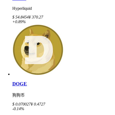
Hyperliquid
$ 54.8454
¥ 370.27
+0.89%
DOGE
狗狗币
$ 0.070027
¥ 0.4727
-0.14%