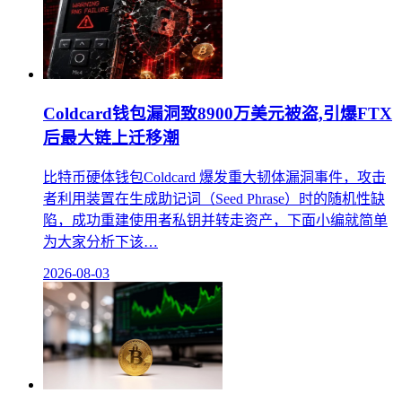
Coldcard钱包漏洞致8900万美元被盗,引爆FTX
后最大链上迁移潮
比特币硬体钱包Coldcard 爆发重大韧体漏洞事件，攻击
者利用装置在生成助记词（Seed Phrase）时的随机性缺
陷，成功重建使用者私钥并转走资产，下面小编就简单
为大家分析下该…
2026-08-03