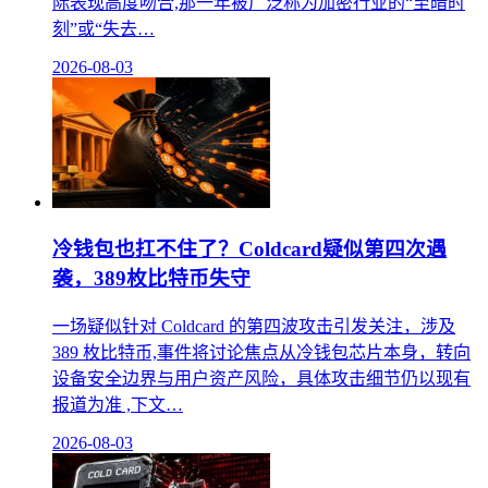
际表现高度吻合,那一年被广泛称为加密行业的“至暗时
刻”或“失去…
2026-08-03
冷钱包也扛不住了？Coldcard疑似第四次遇
袭，389枚比特币失守
一场疑似针对 Coldcard 的第四波攻击引发关注，涉及
389 枚比特币,事件将讨论焦点从冷钱包芯片本身，转向
设备安全边界与用户资产风险，具体攻击细节仍以现有
报道为准 ,下文…
2026-08-03