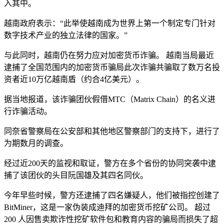
入其中。
越南政府表示：“此举使越南成为世界上第一个制定专门针对
数字技术产业的独立法律的国家。”
与此同时，越南仍在努力应对加密货币诈骗。 越南当局最近
逮捕了全国范围内的加密货币骗局此次诈骗共骗取了数万名投
资者近10万亿越南盾（约合4亿美元）。
据当地报道，该诈骗团伙假借MTC（Matrix Chain）的名义进
行诈骗活动。
同奈省警察局在公安部和其他地区警察部门的支持下，进行了
为期数月的调查。
经过近200天的监视和取证，警方在多个省份的协同突袭中逮
捕了该团伙的头目阮国雄及其四名同伙。
今年早些时候，警方还逮捕了四名嫌疑人，他们被指控创建了
BitMiner，这是一家伪装成迪拜的加密货币挖矿公司。 超过
200 人因售卖欺诈性挖矿软件包和教育内容的骗局而损失了超